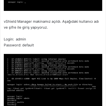
vShield Manager makinamız açıldı. Aşağıdaki kullanıcı adı
ve şifre ile giriş yapıyoruz.
Login: admin
Password: default