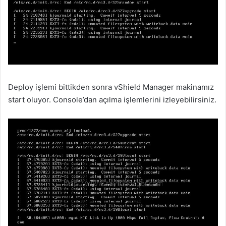
Deploy işlemi bittikden sonra vShield Manager makinamız
start oluyor. Console’dan açılma işlemlerini izleyebilirsiniz.