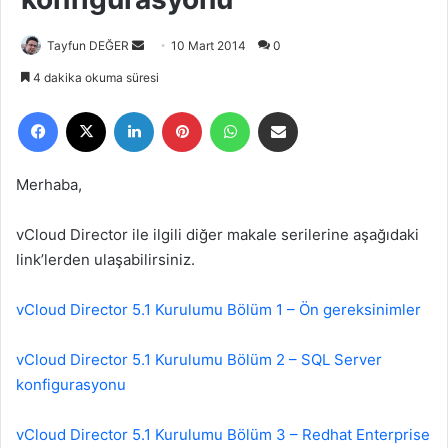
Tayfun DEĞER
B
10 Mart 2014
0
i
4 dakika okuma süresi
r
Facebook
X
LinkedIn
Pinterest
WhatsApp
E-Posta ile paylaş
e
-
p
Merhaba,
o
s
vCloud Director ile ilgili diğer makale serilerine aşağıdaki
t
link’lerden ulaşabilirsiniz.
a
g
vCloud Director 5.1 Kurulumu Bölüm 1 – Ön gereksinimler
ö
n
vCloud Director 5.1 Kurulumu Bölüm 2 – SQL Server
d
e
konfigurasyonu
r
m
vCloud Director 5.1 Kurulumu Bölüm 3 – Redhat Enterprise