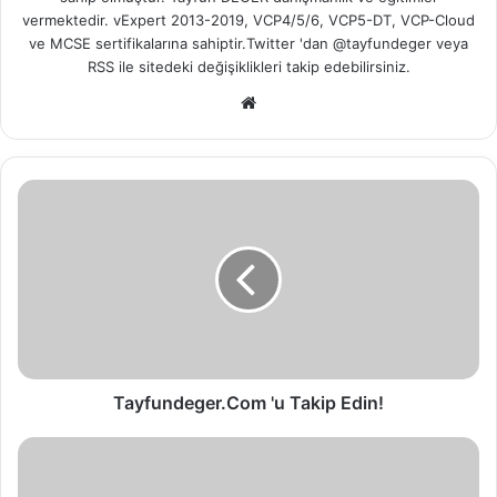
vermektedir. vExpert 2013-2019, VCP4/5/6, VCP5-DT, VCP-Cloud
ve MCSE sertifikalarına sahiptir.Twitter 'dan @tayfundeger veya
RSS
ile sitedeki değişiklikleri takip edebilirsiniz.
We
b
sit
esi
T
a
y
f
u
n
d
e
g
e
Tayfundeger.Com 'u Takip Edin!
r
.
v
C
S
o
h