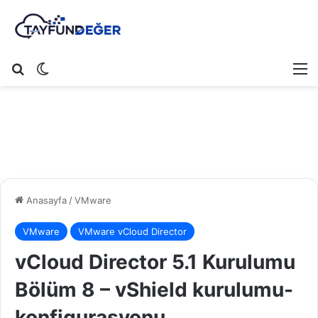
Arama yap ...
Dış görünümü değiştir
M
Anasayfa
/
VMware
VMware
VMware vCloud Director
vCloud Director 5.1 Kurulumu
Bölüm 8 – vShield kurulumu-
konfigurasyonu