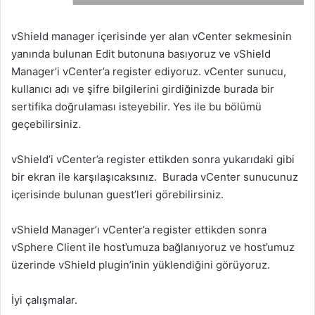
vShield manager içerisinde yer alan vCenter sekmesinin
yanında bulunan Edit butonuna basıyoruz ve vShield
Manager’i vCenter’a register ediyoruz. vCenter sunucu,
kullanıcı adı ve şifre bilgilerini girdiğinizde burada bir
sertifika doğrulaması isteyebilir. Yes ile bu bölümü
geçebilirsiniz.
vShield’i vCenter’a register ettikden sonra yukarıdaki gibi
bir ekran ile karşılaşıcaksınız. Burada vCenter sunucunuz
içerisinde bulunan guest’leri görebilirsiniz.
vShield Manager’ı vCenter’a register ettikden sonra
vSphere Client ile host’umuza bağlanıyoruz ve host’umuz
üzerinde vShield plugin’inin yüklendiğini görüyoruz.
İyi çalışmalar.