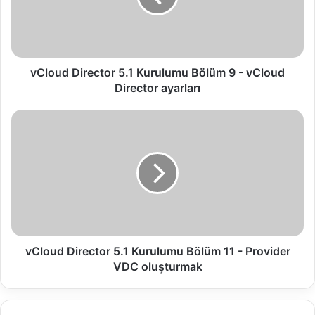
d
D
i
r
e
vCloud Director 5.1 Kurulumu Bölüm 9 - vCloud
c
Director ayarları
t
o
v
r
C
5
l
.
o
1
u
K
d
u
D
r
i
u
r
l
e
vCloud Director 5.1 Kurulumu Bölüm 11 - Provider
u
c
VDC oluşturmak
m
t
u
o
B
r