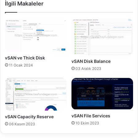
İlgili Makaleler
ö
5
l
.
ü
1
m
K
9
u
-
r
v
u
C
l
l
u
vSAN ve Thick Disk
vSAN Disk Balance
o
m
11 Ocak 2024
u
u
03 Aralık 2023
d
B
D
ö
i
l
r
ü
e
m
c
1
t
1
vSAN File Services
vSAN Capacity Reserve
o
-
10 Ekim 2023
06 Kasım 2023
r
P
a
r