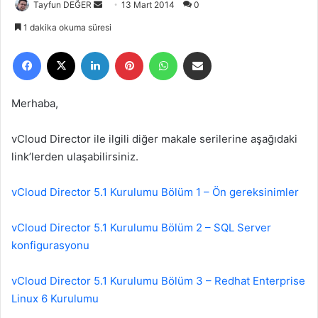
Tayfun DEĞER
B
13 Mart 2014
0
i
1 dakika okuma süresi
r
Facebook
X
LinkedIn
Pinterest
WhatsApp
E-Posta ile paylaş
e
-
p
Merhaba,
o
s
vCloud Director ile ilgili diğer makale serilerine aşağıdaki
t
link’lerden ulaşabilirsiniz.
a
g
vCloud Director 5.1 Kurulumu Bölüm 1 – Ön gereksinimler
ö
n
vCloud Director 5.1 Kurulumu Bölüm 2 – SQL Server
d
e
konfigurasyonu
r
m
vCloud Director 5.1 Kurulumu Bölüm 3 – Redhat Enterprise
e
Linux 6 Kurulumu
k