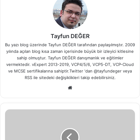
Tayfun DEĞER
Bu yazı blog üzerinde Tayfun DEĞER tarafından paylaşılmıştır. 2009
yılında açılan blog kısa zaman içerisinde büyük bir izleyici kitlesine
sahip olmuştur. Tayfun DEĞER danışmanlık ve eğitimler
vermektedir. vExpert 2013-2019, VCP4/5/6, VCP5-DT, VCP-Cloud
ve MCSE sertifikalarına sahiptir.Twitter 'dan @tayfundeger veya
RSS
ile sitedeki değişiklikleri takip edebilirsiniz.
We
b
sit
esi
v
C
l
o
u