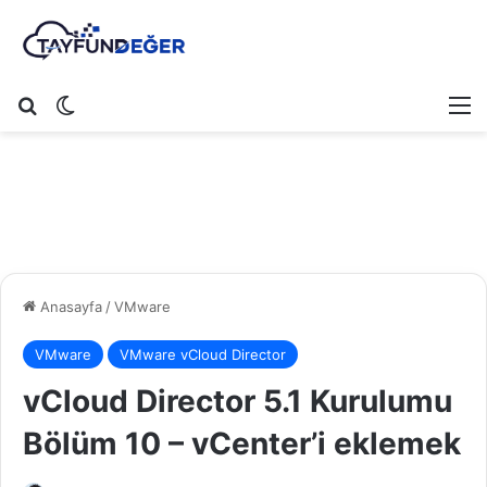
Arama yap ...
Dış görünümü değiştir
M
Anasayfa
/
VMware
VMware
VMware vCloud Director
vCloud Director 5.1 Kurulumu
Bölüm 10 – vCenter’i eklemek