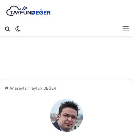
Arama yap ...
Dış görünümü değiştir
M
Anasayfa
/
Tayfun DEĞER