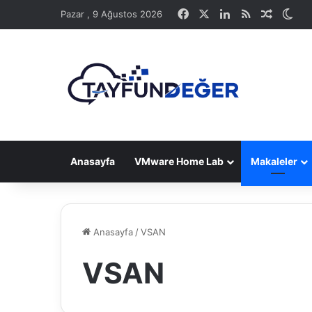
Facebook
X
LinkedIn
RSS
Rastge
Dış
Pazar , 9 Ağustos 2026
Anasayfa
VMware Home Lab
Makaleler
Anasayfa
/
VSAN
VSAN