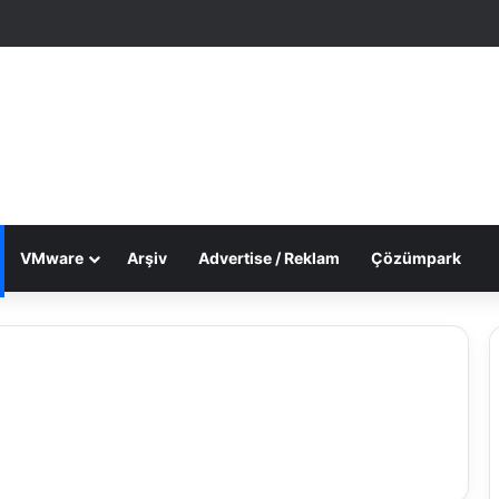
le Makale
 görünümü değiştir
VMware
Arşiv
Advertise / Reklam
Çözümpark