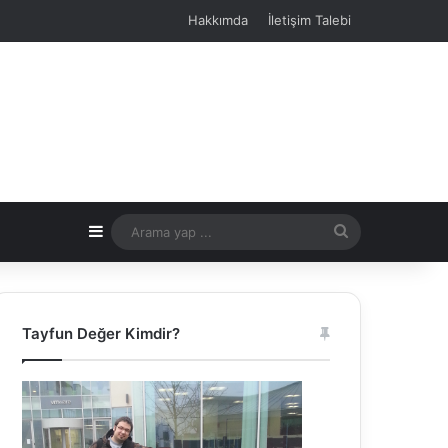
Hakkımda
İletişim Talebi
Kenar Bölmesi
Arama
yap
...
Tayfun Değer Kimdir?