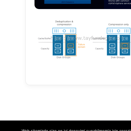
Web sitemizde size en iyi deneyimi sunabilmemiz için çerezle