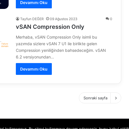
Devamını Oku
Tayfun DEĞER
09 Ağustos 2023
0
vSAN Compression Only
Merhaba, vSAN Compression Only isimli bu
yazımda sizlere vSAN 7 U1 ile birlikte gelen
Compression yeniliğinden bahsedeceğim. vSAN
6.2 versiyonundan…
Devamını Oku
Sonraki sayfa
ri kullanıyoruz. Bu siteyi kullanmaya devam ederseniz, bunu kabul ettiğin