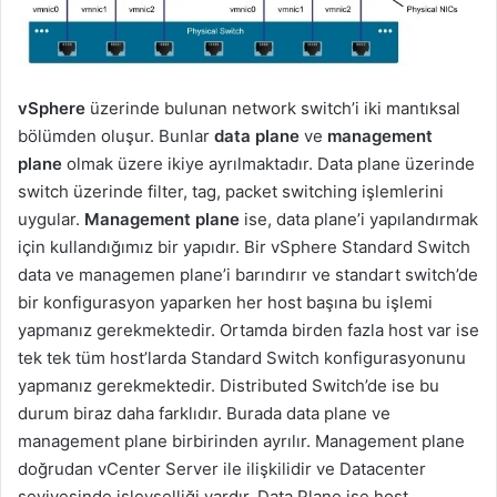
vSphere
üzerinde bulunan network switch’i iki mantıksal
bölümden oluşur. Bunlar
data plane
ve
management
plane
olmak üzere ikiye ayrılmaktadır. Data plane üzerinde
switch üzerinde filter, tag, packet switching işlemlerini
uygular.
Management plane
ise, data plane’i yapılandırmak
için kullandığımız bir yapıdır. Bir vSphere Standard Switch
data ve managemen plane’i barındırır ve standart switch’de
bir konfigurasyon yaparken her host başına bu işlemi
yapmanız gerekmektedir. Ortamda birden fazla host var ise
tek tek tüm host’larda Standard Switch konfigurasyonunu
yapmanız gerekmektedir. Distributed Switch’de ise bu
durum biraz daha farklıdır. Burada data plane ve
management plane birbirinden ayrılır. Management plane
doğrudan vCenter Server ile ilişkilidir ve Datacenter
seviyesinde işlevselliği vardır. Data Plane ise host