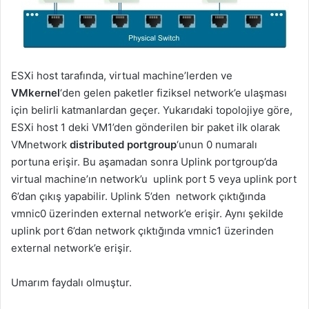
ESXi host tarafında, virtual machine’lerden ve
VMkernel
‘den gelen paketler fiziksel network’e ulaşması
için belirli katmanlardan geçer. Yukarıdaki topolojiye göre,
ESXi host 1 deki VM1’den gönderilen bir paket ilk olarak
VMnetwork
distributed portgroup
‘unun 0 numaralı
portuna erişir. Bu aşamadan sonra Uplink portgroup’da
virtual machine’ın network’u uplink port 5 veya uplink port
6’dan çıkış yapabilir. Uplink 5’den network çıktığında
vmnic0 üzerinden external network’e erişir. Aynı şekilde
uplink port 6’dan network çıktığında vmnic1 üzerinden
external network’e erişir.
Umarım faydalı olmuştur.