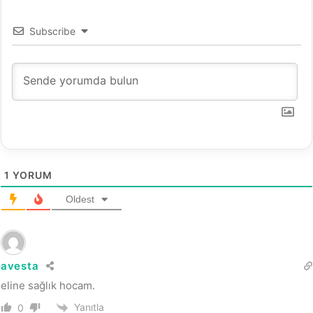
?
Subscribe
1
YORUM
Oldest
avesta
eline sağlık hocam.
Yanıtla
0