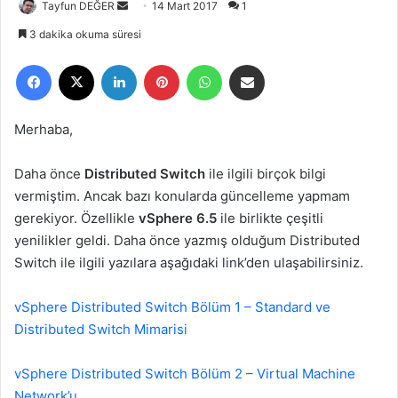
Tayfun DEĞER
B
14 Mart 2017
1
i
3 dakika okuma süresi
r
Facebook
X
LinkedIn
Pinterest
WhatsApp
E-Posta ile paylaş
e
-
p
Merhaba,
o
s
Daha önce
Distributed Switch
ile ilgili birçok bilgi
t
vermiştim. Ancak bazı konularda güncelleme yapmam
a
gerekiyor. Özellikle
vSphere 6.5
ile birlikte çeşitli
g
yenilikler geldi. Daha önce yazmış olduğum Distributed
ö
Switch ile ilgili yazılara aşağıdaki link’den ulaşabilirsiniz.
n
d
e
vSphere Distributed Switch Bölüm 1 – Standard ve
r
Distributed Switch Mimarisi
m
e
vSphere Distributed Switch Bölüm 2 – Virtual Machine
k
Network’u