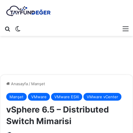
Arama yap ...
Dış görünümü değiştir
M
Anasayfa
/
Manşet
Manşet
VMware
VMware ESXi
VMware vCenter
vSphere 6.5 – Distributed
Switch Mimarisi