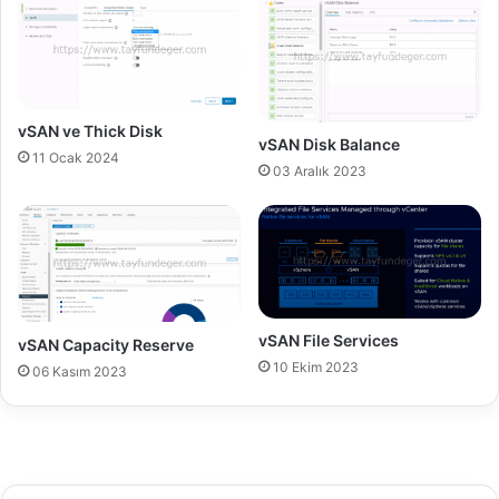
d
e
D
d
e
i
s
r
t
?
e
N
vSAN ve Thick Disk
vSAN Disk Balance
ğ
a
11 Ocak 2024
i
s
03 Aralık 2023
ı
l
E
n
a
b
l
vSAN File Services
vSAN Capacity Reserve
e
10 Ekim 2023
06 Kasım 2023
E
d
i
l
i
r