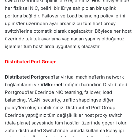
switch üzerindeki uplink’lere eşlersiniz. Host seviyesinde
her fiziksel NIC, belirli bir ID’ye sahip olan bir uplink
portuna bağlıdır. Failover ve Load balancing policy’lerini
uplink’ler üzerinden ayarlarsanız bu tüm host proxy
switch’lerine otomatik olarak dağılacaktır. Böylece her host
üzerinde tek tek ayarlama yapmadan yapmış olduğunuz
işlemler tüm host’larda uygulanmış olacaktır.
Distributed Port Group:
Distributed Portgroup
‘lar virtual machine’lerin network
bağlantılarını ve
VMkernel
trafiğini barındırır. Distributed
Portgroup’lar üzerinde NIC teaming, failover, load
balancing, VLAN, security, traffic shappingve diğer
policy’leri oluşturabilirsiniz. Distributed Port Group
üzerinde yaptığınız tüm değişiklikler host proxy switch
(data plane) sayesinde tüm host’lar üzerinde geçerli olur.
Zaten distributed Switch’inde burada kullanma kolaylığı