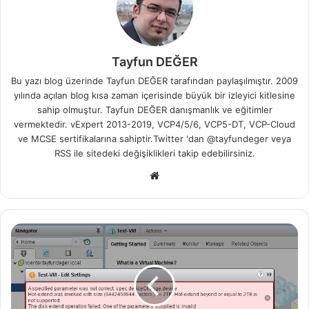
Tayfun DEĞER
Bu yazı blog üzerinde Tayfun DEĞER tarafından paylaşılmıştır. 2009
yılında açılan blog kısa zaman içerisinde büyük bir izleyici kitlesine
sahip olmuştur. Tayfun DEĞER danışmanlık ve eğitimler
vermektedir. vExpert 2013-2019, VCP4/5/6, VCP5-DT, VCP-Cloud
ve MCSE sertifikalarına sahiptir.Twitter 'dan @tayfundeger veya
RSS
ile sitedeki değişiklikleri takip edebilirsiniz.
We
b
sit
esi
v
S
p
h
e
r