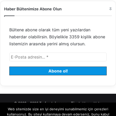
Haber Bültenimize Abone Olun
Bültene abone olarak tüm yeni yazılardan
haberdar olabilirsin. Böylelikle 3359 kişilik abone
listemizin arasında yerini almış olursun.
© 2008 - 2026 Tayfundeğer.com - Tüm hakları saklıdır.
Web sitemizde size en iyi deneyimi sunabilmemiz için çerezleri
Hosting
Bulut Sunucu
Sanal (VDS) Sunucu
Yönetilen Sunucu
kullanıyoruz. Bu siteyi kullanmaya devam ederseniz, bunu kabul