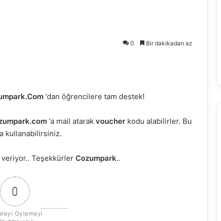
0
Bir dakikadan az
umpark.Com
‘dan öğrencilere tam destek!
zumpark.com
‘a mail atarak
voucher
kodu alabilirler. Bu
a kullanabilirsiniz.
 veriyor.. Teşekkürler
Cozumpark
..
0
leyi Oylamayı 