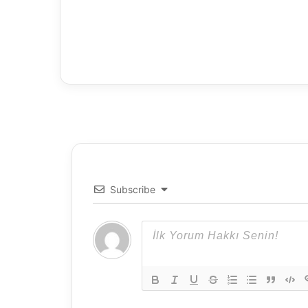
o
r
Subscribe