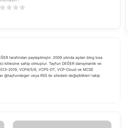
Unutmayın !
ER tarafından paylaşılmıştır. 2009 yılında açılan blog kısa
yici kitlesine sahip olmuştur. Tayfun DEĞER danışmanlık ve
t 2013-2019, VCP4/5/6, VCP5-DT, VCP-Cloud ve MCSE
 'dan @tayfundeger veya
RSS
ile sitedeki değişiklikleri takip
E