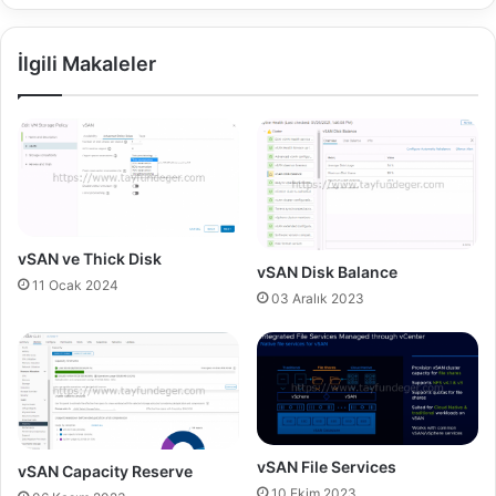
m
o
a
w
İlgili Makaleler
n
n
s
g
ı
r
n
a
ı
d
i
e
n
E
c
d
e
i
vSAN ve Thick Disk
vSAN Disk Balance
l
l
11 Ocak 2024
e
i
03 Aralık 2023
m
r
e
?
k
vSAN File Services
vSAN Capacity Reserve
10 Ekim 2023