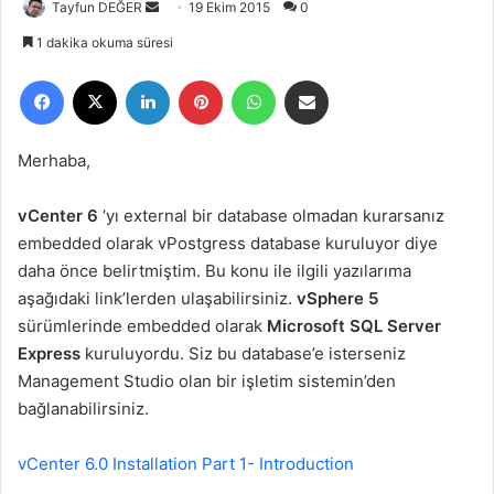
Tayfun DEĞER
B
19 Ekim 2015
0
i
1 dakika okuma süresi
r
Facebook
X
LinkedIn
Pinterest
WhatsApp
E-Posta ile paylaş
e
-
p
Merhaba,
o
s
vCenter 6
‘yı external bir database olmadan kurarsanız
t
embedded olarak vPostgress database kuruluyor diye
a
daha önce belirtmiştim. Bu konu ile ilgili yazılarıma
g
aşağıdaki link’lerden ulaşabilirsiniz.
vSphere 5
ö
sürümlerinde embedded olarak
Microsoft SQL Server
n
Express
kuruluyordu. Siz bu database’e isterseniz
d
e
Management Studio olan bir işletim sistemin’den
r
bağlanabilirsiniz.
m
e
vCenter 6.0 Installation Part 1- Introduction
k