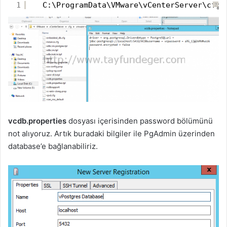
1
C:\ProgramData\VMware\vCenterServer\cfg\
?
vcdb.properties
dosyası içerisinden password bölümünü
not alıyoruz. Artık buradaki bilgiler ile PgAdmin üzerinden
database’e bağlanabiliriz.