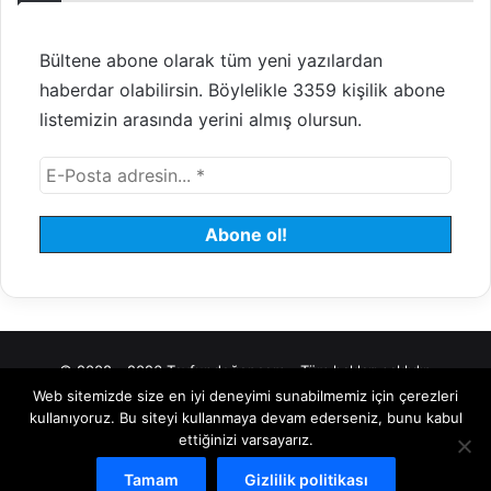
Bültene abone olarak tüm yeni yazılardan
haberdar olabilirsin. Böylelikle 3359 kişilik abone
listemizin arasında yerini almış olursun.
© 2008 - 2026 Tayfundeğer.com - Tüm hakları saklıdır.
Web sitemizde size en iyi deneyimi sunabilmemiz için çerezleri
Hosting
Bulut Sunucu
Sanal (VDS) Sunucu
Yönetilen Sunucu
kullanıyoruz. Bu siteyi kullanmaya devam ederseniz, bunu kabul
ettiğinizi varsayarız.
Kiralık Sunucu
Halka Arz Danışmanlık
Borsa
Tamam
Gizlilik politikası