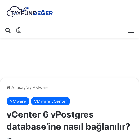
Arama yap ...
Dış görünümü değiştir
M
Anasayfa
/
VMware
VMware
VMware vCenter
vCenter 6 vPostgres
database’ine nasıl bağlanılır?