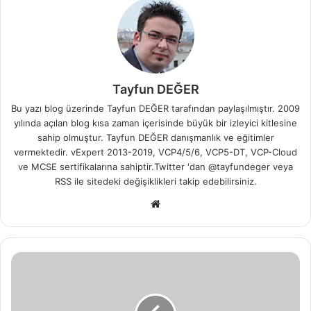
Tayfun DEĞER
Bu yazı blog üzerinde Tayfun DEĞER tarafından paylaşılmıştır. 2009
yılında açılan blog kısa zaman içerisinde büyük bir izleyici kitlesine
sahip olmuştur. Tayfun DEĞER danışmanlık ve eğitimler
vermektedir. vExpert 2013-2019, VCP4/5/6, VCP5-DT, VCP-Cloud
ve MCSE sertifikalarına sahiptir.Twitter 'dan @tayfundeger veya
RSS
ile sitedeki değişiklikleri takip edebilirsiniz.
We
b
sit
esi
B
i
l
g