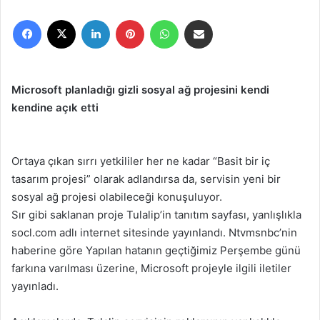
r
Facebook
X
LinkedIn
Pinterest
WhatsApp
E-Posta ile paylaş
e
-
p
o
Microsoft planladığı gizli sosyal ağ projesini kendi
s
kendine açık etti
t
a
g
Ortaya çıkan sırrı yetkililer her ne kadar “Basit bir iç
ö
tasarım projesi” olarak adlandırsa da, servisin yeni bir
n
sosyal ağ projesi olabileceği konuşuluyor.
d
e
Sır gibi saklanan proje Tulalip’in tanıtım sayfası, yanlışlıkla
r
socl.com adlı internet sitesinde yayınlandı. Ntvmsnbc’nin
m
haberine göre Yapılan hatanın geçtiğimiz Perşembe günü
e
farkına varılması üzerine, Microsoft projeyle ilgili iletiler
k
yayınladı.