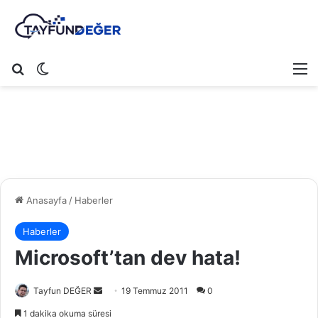
Arama yap ...
Dış görünümü değiştir
M
Anasayfa
/
Haberler
Haberler
Microsoft’tan dev hata!
Tayfun DEĞER
B
19 Temmuz 2011
0
i
1 dakika okuma süresi