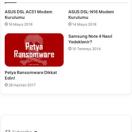
a
p
z
t
ASUS DSL AC51 Modem
ASUS DSL-N16 Modem
ı
ı
Kurulumu
Kurulumu
r
r
16 Mayıs 2018
14 Mayıs 2018
M
d
ı
ı
Samsung Note 4 Nasıl
?
n
Yedeklenir?
ı
10 Temmuz 2014
z
m
ı
?
Petya Ransomware Dikkat
Edin!
28 Haziran 2017
Subscribe