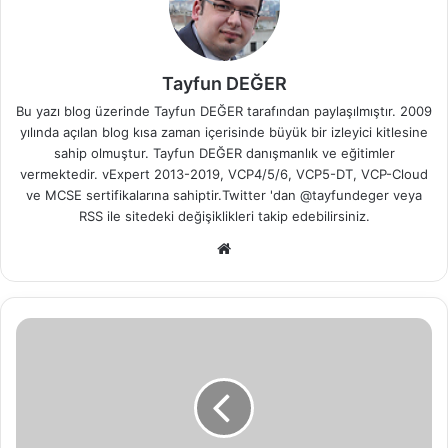
Tayfun DEĞER
Bu yazı blog üzerinde Tayfun DEĞER tarafından paylaşılmıştır. 2009
yılında açılan blog kısa zaman içerisinde büyük bir izleyici kitlesine
sahip olmuştur. Tayfun DEĞER danışmanlık ve eğitimler
vermektedir. vExpert 2013-2019, VCP4/5/6, VCP5-DT, VCP-Cloud
ve MCSE sertifikalarına sahiptir.Twitter 'dan @tayfundeger veya
RSS
ile sitedeki değişiklikleri takip edebilirsiniz.
We
b
sit
esi
E
x
c
h
a
n