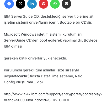
r
e
-
IBM ServerGuide CD, desteklediği server tiplerine ait
p
işletim sistemi driver’larını içerir. Bootable bir CD’dir.
o
s
Microsoft Windows işletim sistemi kurulumları
t
ServerGuide CD’den boot edilerek yapılmalıdır. Böylece
a
IBM olması
g
ö
gereken kritik driverlar yüklenecektir.
n
d
Kurulumda gerekli tüm adımları size sırasıyla
e
uygulatacaktır(Bios’ta Date/Time setleme, Raid
r
Config.oluşturma… v.b).
m
e
http://www-947.ibm.com/support/entry/portal/docdisplay?
k
brand=5000008&lndocid=SERV-GUIDE