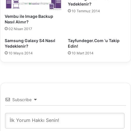
k
Yedeklenir?
e
ç
10 Temmuz 2014
r
a
Vembu ile Image Backup
i
s
Nasıl Alınır?
o
02 Nisan 2017
r
u
Samsung Galaxy S4 Nasıl
Tayfundeger.Com ‘u Takip
l
Yedeklenir?
Edin!
a
10 Mayıs 2014
10 Mart 2014
n
s
o
r
u
l
a
r
Subscribe