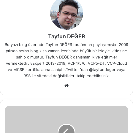
Tayfun DEĞER
Bu yazı blog üzerinde Tayfun DEĞER tarafından paylaşılmıştır. 2009
yılında açılan blog kısa zaman içerisinde büyük bir izleyici kitlesine
sahip olmuştur. Tayfun DEĞER danışmanlık ve eğitimler
vermektedir. vExpert 2013-2019, VCP4/5/6, VCP5-DT, VCP-Cloud
ve MCSE sertifikalarına sahiptir.Twitter 'dan @tayfundeger veya
RSS
ile sitedeki değişiklikleri takip edebilirsiniz.
We
b
sit
esi
G
e
n
e