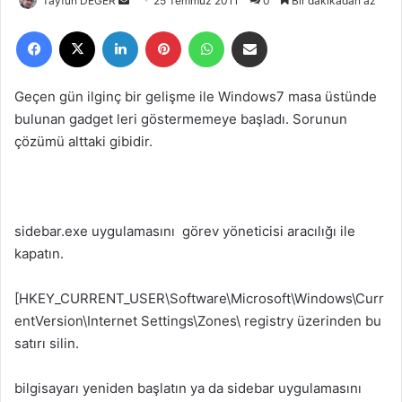
Tayfun DEĞER
B
25 Temmuz 2011
0
Bir dakikadan az
i
Facebook
X
LinkedIn
Pinterest
WhatsApp
E-Posta ile paylaş
r
e
-
Geçen gün ilginç bir gelişme ile Windows7 masa üstünde
p
bulunan gadget leri göstermemeye başladı. Sorunun
o
çözümü alttaki gibidir.
s
t
a
g
sidebar.exe uygulamasını görev yöneticisi aracılığı ile
ö
kapatın.
n
d
[HKEY_CURRENT_USER\Software\Microsoft\Windows\Curr
e
entVersion\Internet Settings\Zones\ registry üzerinden bu
r
satırı silin.
m
e
bilgisayarı yeniden başlatın ya da sidebar uygulamasını
k