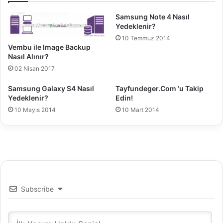
ş
Samsung Note 4 Nasıl
G
Yedeklenir?
ö
10 Temmuz 2014
s
Vembu ile Image Backup
t
Nasıl Alınır?
e
02 Nisan 2017
r
m
Samsung Galaxy S4 Nasıl
Tayfundeger.Com ‘u Takip
e
Yedeklenir?
Edin!
S
10 Mayıs 2014
10 Mart 2014
o
r
u
n
u
Subscribe