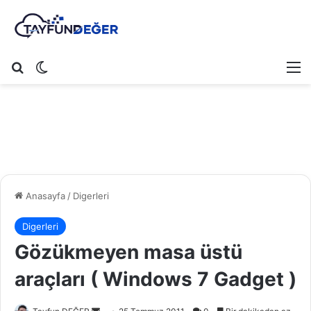
Arama yap ...
Dış görünümü değiştir
M
Anasayfa
/
Digerleri
Digerleri
Gözükmeyen masa üstü
araçları ( Windows 7 Gadget )