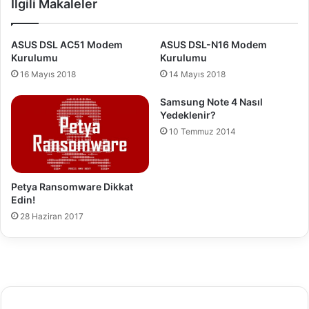
İlgili Makaleler
l
m
a
a
r
k
ASUS DSL AC51 Modem
ASUS DSL-N16 Modem
ı
Y
Kurulumu
Kurulumu
m
a
16 Mayıs 2018
14 Mayıs 2018
ı
s
z
a
Samsung Note 4 Nasıl
!
k
Yedeklenir?
10 Temmuz 2014
Petya Ransomware Dikkat
Edin!
28 Haziran 2017