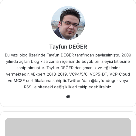
Tayfun DEĞER
Bu yazı blog üzerinde Tayfun DEĞER tarafından paylaşılmıştır. 2009
yılında açılan blog kısa zaman içerisinde büyük bir izleyici kitlesine
sahip olmuştur. Tayfun DEĞER danışmanlık ve eğitimler
vermektedir. vExpert 2013-2019, VCP4/5/6, VCP5-DT, VCP-Cloud
ve MCSE sertifikalarına sahiptir.Twitter 'dan @tayfundeger veya
RSS
ile sitedeki değişiklikleri takip edebilirsiniz.
We
b
sit
esi
C
o
z