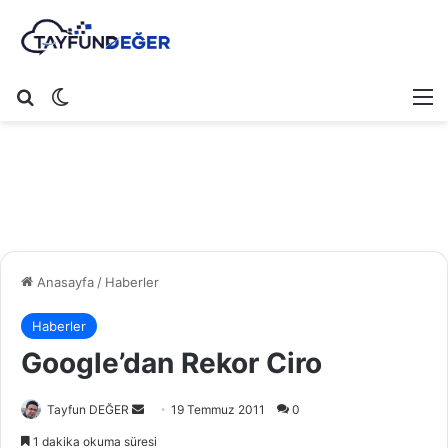
Arama yap ...
Dış görünümü değiştir
M
Anasayfa
/
Haberler
Haberler
Google’dan Rekor Ciro
Tayfun DEĞER
B
19 Temmuz 2011
0
i
1 dakika okuma süresi