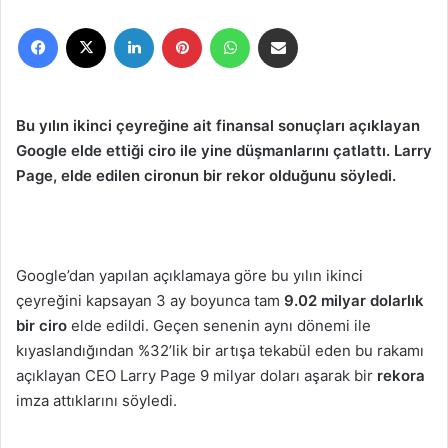
r
Facebook
X
LinkedIn
Pinterest
WhatsApp
E-Posta ile paylaş
e
-
p
o
Bu yılın ikinci çeyreğine ait finansal sonuçları açıklayan
s
Google elde ettiği ciro ile yine düşmanlarını çatlattı. Larry
t
Page, elde edilen cironun bir rekor olduğunu söyledi.
a
g
ö
n
Google’dan yapılan açıklamaya göre bu yılın ikinci
d
e
çeyreğini kapsayan 3 ay boyunca tam
9.02 milyar dolarlık
r
bir ciro
elde edildi. Geçen senenin aynı dönemi ile
m
kıyaslandığından %32’lik bir artışa tekabül eden bu rakamı
e
açıklayan CEO Larry Page 9 milyar doları aşarak bir
rekora
k
imza attıklarını söyledi.