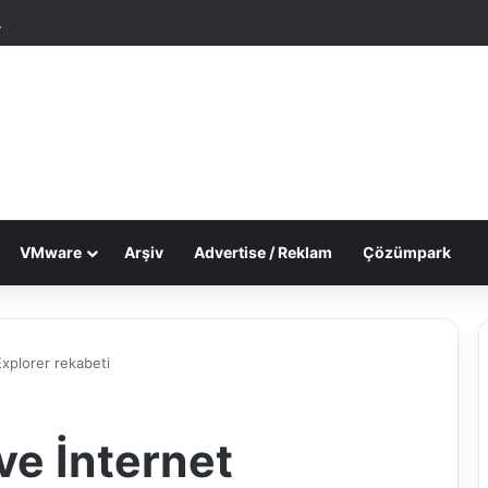
tgele Makale
Dış görünümü değiştir
VMware
Arşiv
Advertise / Reklam
Çözümpark
xplorer rekabeti
e İnternet