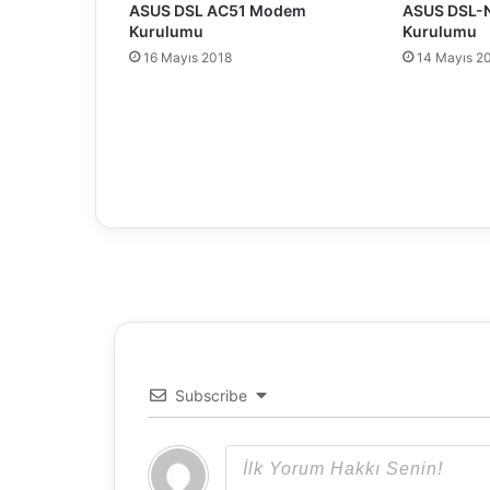
u
ASUS DSL AC51 Modem
ASUS DSL-
d
Kurulumu
Kurulumu
i
16 Mayıs 2018
14 Mayıs 2
o
2
0
1
0
C
i
k
t
i
Subscribe