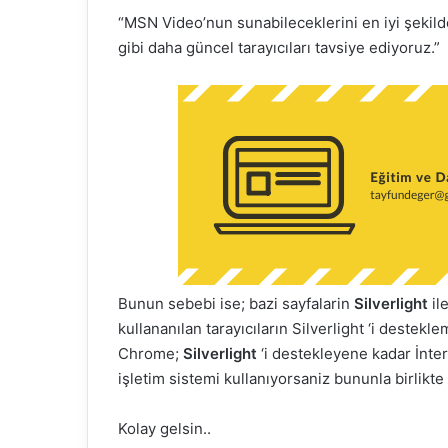
“MSN Video’nun sunabileceklerini en iyi şekild
m
gibi daha güncel tarayıcıları tavsiye ediyoruz.”
e
k
Bunun sebebi ise; bazi sayfalarin
Silverlight
il
kullananılan tarayıcıların Silverlight ‘i deste
Chrome;
Silverlight
‘i destekleyene kadar İnt
işletim sistemi kullanıyorsaniz bununla birlikte e
Kolay gelsin..