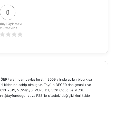
0
leyi Oylamayı 
Unutmayın !
ER tarafından paylaşılmıştır. 2009 yılında açılan blog kısa
yici kitlesine sahip olmuştur. Tayfun DEĞER danışmanlık ve
t 2013-2019, VCP4/5/6, VCP5-DT, VCP-Cloud ve MCSE
 'dan @tayfundeger veya
RSS
ile sitedeki değişiklikleri takip