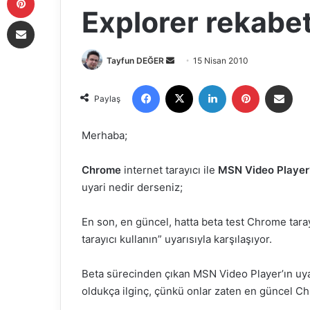
Explorer rekabet
E-Posta ile paylaş
Tayfun DEĞER
B
15 Nisan 2010
i
Facebook
X
LinkedIn
Pinterest
E-Posta ile paylaş
r
Paylaş
e
-
Merhaba;
p
o
Chrome
internet tarayıcı ile
MSN Video Player
s
uyari nedir derseniz;
t
a
En son, en güncel, hatta beta test Chrome taray
g
tarayıcı kullanın” uyarısıyla karşılaşıyor.
ö
n
Beta sürecinden çıkan MSN Video Player’ın uya
d
oldukça ilginç, çünkü onlar zaten en güncel Ch
e
r