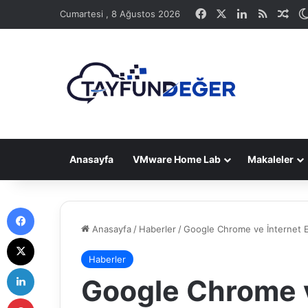
Facebook
X
LinkedIn
RSS
Ras
Cumartesi , 8 Ağustos 2026
Anasayfa
VMware Home Lab
Makaleler
Facebook
Anasayfa
/
Haberler
/
Google Chrome ve İnternet E
X
Haberler
LinkedIn
Google Chrome v
Pinterest