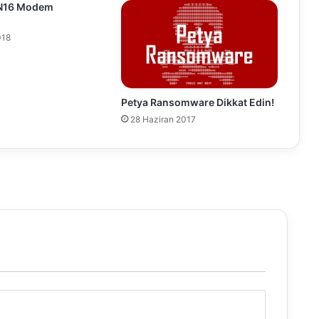
z
N16 Modem
m
e
018
t
i
n
i
Petya Ransomware Dikkat Edin!
b
28 Haziran 2017
ü
y
ü
t
ü
y
o
r