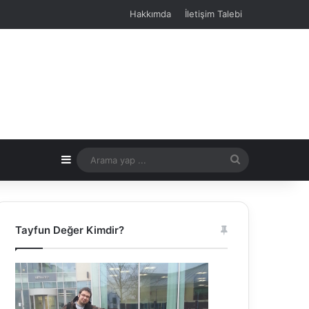
Hakkımda
İletişim Talebi
Kenar Bölmesi
Arama
yap
...
Tayfun Değer Kimdir?