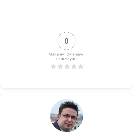
0
Makaleyi Oylamayı 
Unutmayın !