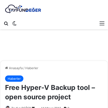
Arama yap ...
Dış görünümü değiştir
M
Anasayfa
/
Haberler
Haberler
Free Hyper-V Backup tool –