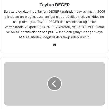
Tayfun DEĞER
Bu yazı blog üzerinde Tayfun DEĞER tarafından paylaşılmıştır. 2009
yılında açılan blog kısa zaman içerisinde büyük bir izleyici kitlesine
sahip olmuştur. Tayfun DEĞER danışmanlık ve eğitimler
vermektedir. vExpert 2013-2019, VCP4/5/6, VCP5-DT, VCP-Cloud
ve MCSE sertifikalarına sahiptir.Twitter 'dan @tayfundeger veya
RSS
ile sitedeki değişiklikleri takip edebilirsiniz.
We
b
sit
esi
W
i
n
d
o
w
s
L
i