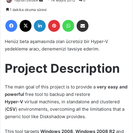
Tayfun DEĞER
B
14 Mayıs 2012
0
i
1 dakika okuma süresi
r
Facebook
X
LinkedIn
Pinterest
WhatsApp
E-Posta ile paylaş
e
-
p
Henüz beta aşamasında olan ücretsiz bir Hyper-V
o
yedekleme aracı, denemenizi tavsiye ederim.
s
t
Project Description
a
g
ö
n
The main goal of this project is to provide a
very easy and
d
powerful
free tool to backup and restore
e
Hyper-V
virtual machines, in standalone and clustered
r
(
CSV
) environments, overcoming all the limitations that a
m
generic tool like Diskshadow provides.
e
k
This tool targets
Windows 2008, Windows 2008 R2
and