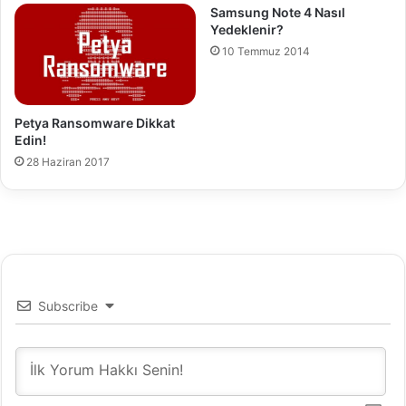
Samsung Note 4 Nasıl
ı
Yedeklenir?
l
10 Temmuz 2014
a
r
ı
n
Petya Ransomware Dikkat
ı
Edin!
g
28 Haziran 2017
ö
z
ü
n
e
k
e
s
Subscribe
t
i
r
d
i