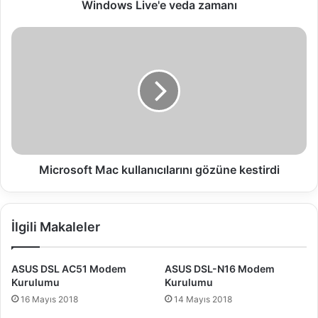
v
Windows Live'e veda zamanı
e
'
M
e
i
v
c
e
r
d
o
a
s
z
o
a
f
m
t
a
M
Microsoft Mac kullanıcılarını gözüne kestirdi
n
a
ı
c
k
İlgili Makaleler
u
l
l
ASUS DSL AC51 Modem
ASUS DSL-N16 Modem
a
Kurulumu
Kurulumu
n
16 Mayıs 2018
14 Mayıs 2018
ı
c