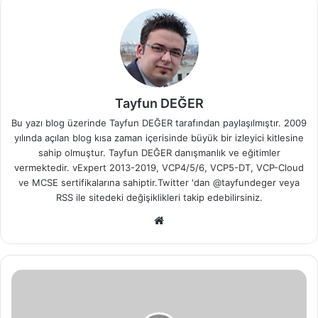
Tayfun DEĞER
Bu yazı blog üzerinde Tayfun DEĞER tarafından paylaşılmıştır. 2009
yılında açılan blog kısa zaman içerisinde büyük bir izleyici kitlesine
sahip olmuştur. Tayfun DEĞER danışmanlık ve eğitimler
vermektedir. vExpert 2013-2019, VCP4/5/6, VCP5-DT, VCP-Cloud
ve MCSE sertifikalarına sahiptir.Twitter 'dan @tayfundeger veya
RSS
ile sitedeki değişiklikleri takip edebilirsiniz.
We
b
sit
esi
M
e
g