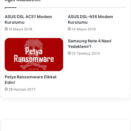
G
t
ö
e
ASUS DSL AC51 Modem
ASUS DSL-N16 Modem
z
m
Kurulumu
Kurulumu
a
i
16 Mayıs 2018
14 Mayıs 2018
l
y
t
o
Samsung Note 4 Nasıl
ı
l
Yedeklenir?
n
u
10 Temmuz 2014
d
n
a
s
o
n
Petya Ransomware Dikkat
u
Edin!
n
28 Haziran 2017
a
g
e
l
d
i