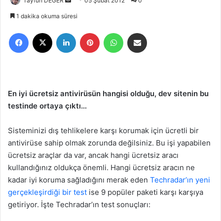
Tayfun DEĞER
B
05 Şubat 2012
0
i
1 dakika okuma süresi
r
Facebook
X
LinkedIn
Pinterest
WhatsApp
E-Posta ile paylaş
e
-
p
o
s
En iyi ücretsiz antivirüsün hangisi olduğu, dev sitenin bu
t
testinde ortaya çıktı…
a
g
Sisteminizi dış tehlikelere karşı korumak için ücretli bir
ö
antivirüse sahip olmak zorunda değilsiniz. Bu işi yapabilen
n
ücretsiz araçlar da var, ancak hangi ücretsiz aracı
d
e
kullandığınız oldukça önemli. Hangi ücretsiz aracın ne
r
kadar iyi koruma sağladığını merak eden
Techradar’ın yeni
m
gerçekleşirdiği bir test
ise 9 popüler paketi karşı karşıya
e
getiriyor. İşte Techradar’ın test sonuçları:
k