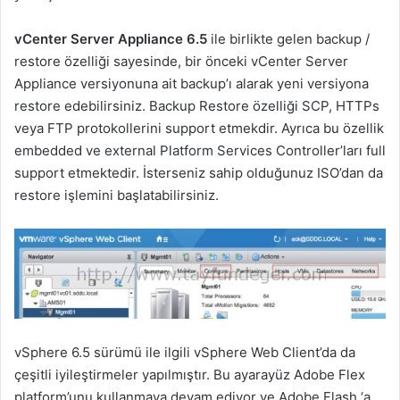
vCenter Server Appliance 6.5
ile birlikte gelen backup /
restore özelliği sayesinde, bir önceki vCenter Server
Appliance versiyonuna ait backup’ı alarak yeni versiyona
restore edebilirsiniz. Backup Restore özelliği SCP, HTTPs
veya FTP protokollerini support etmekdir. Ayrıca bu özellik
embedded ve external Platform Services Controller’ları full
support etmektedir. İsterseniz sahip olduğunuz ISO’dan da
restore işlemini başlatabilirsiniz.
vSphere 6.5 sürümü ile ilgili vSphere Web Client’da da
çeşitli iyileştirmeler yapılmıştır. Bu ayarayüz Adobe Flex
platform’unu kullanmaya devam ediyor ve Adobe Flash ‘a