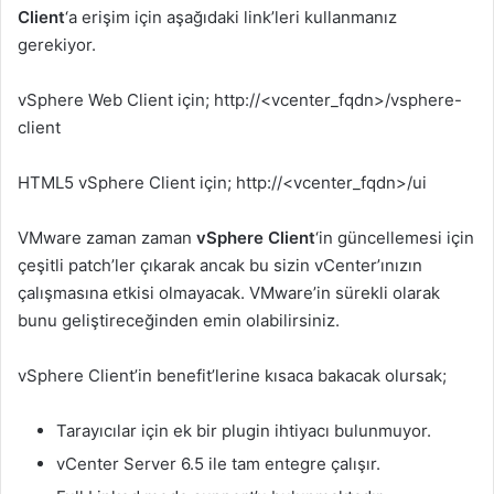
Client
‘a erişim için aşağıdaki link’leri kullanmanız
gerekiyor.
vSphere Web Client için; http://<vcenter_fqdn>/vsphere-
client
HTML5 vSphere Client için; http://<vcenter_fqdn>/ui
VMware zaman zaman
vSphere Client
‘in güncellemesi için
çeşitli patch’ler çıkarak ancak bu sizin vCenter’ınızın
çalışmasına etkisi olmayacak. VMware’in sürekli olarak
bunu geliştireceğinden emin olabilirsiniz.
vSphere Client’in benefit’lerine kısaca bakacak olursak;
Tarayıcılar için ek bir plugin ihtiyacı bulunmuyor.
vCenter Server 6.5 ile tam entegre çalışır.