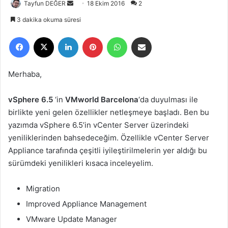
Tayfun DEĞER
B
18 Ekim 2016
2
i
3 dakika okuma süresi
r
Facebook
X
LinkedIn
Pinterest
WhatsApp
E-Posta ile paylaş
e
-
p
Merhaba,
o
s
vSphere 6.5
‘in
VMworld Barcelona
‘da duyulması ile
t
birlikte yeni gelen özellikler netleşmeye başladı. Ben bu
a
yazımda vSphere 6.5’in vCenter Server üzerindeki
g
yeniliklerinden bahsedeceğim. Özellikle vCenter Server
ö
Appliance tarafında çeşitli iyileştirilmelerin yer aldığı bu
n
sürümdeki yenilikleri kısaca inceleyelim.
d
e
r
Migration
m
Improved Appliance Management
e
VMware Update Manager
k