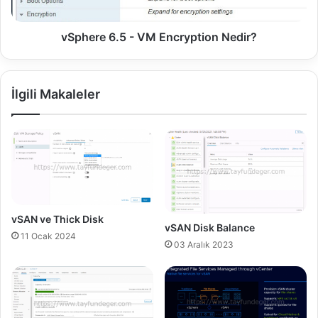
E
6
k
.
l
5
vSphere 6.5 - VM Encryption Nedir?
e
-
m
V
e
M
İlgili Makaleler
k
E
n
c
r
y
p
t
i
o
vSAN ve Thick Disk
vSAN Disk Balance
n
11 Ocak 2024
N
03 Aralık 2023
e
d
i
r