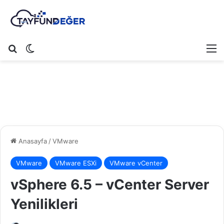
Arama yap ...
Dış görünümü değiştir
M
Anasayfa
/
VMware
VMware
VMware ESXi
VMware vCenter
vSphere 6.5 – vCenter Server
Yenilikleri