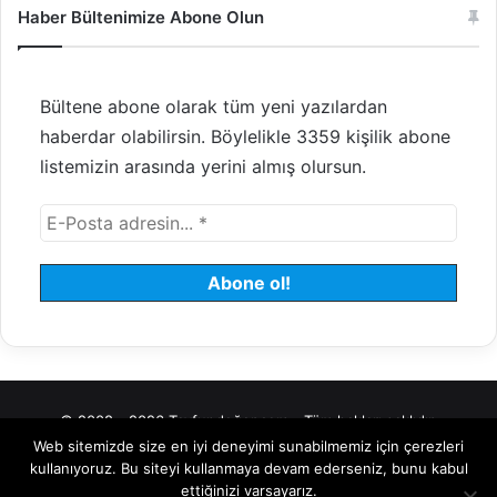
Haber Bültenimize Abone Olun
Bültene abone olarak tüm yeni yazılardan
haberdar olabilirsin. Böylelikle 3359 kişilik abone
listemizin arasında yerini almış olursun.
© 2008 - 2026 Tayfundeğer.com - Tüm hakları saklıdır.
Web sitemizde size en iyi deneyimi sunabilmemiz için çerezleri
Hosting
Bulut Sunucu
Sanal (VDS) Sunucu
Yönetilen Sunucu
kullanıyoruz. Bu siteyi kullanmaya devam ederseniz, bunu kabul
ettiğinizi varsayarız.
Kiralık Sunucu
Halka Arz Danışmanlık
Borsa