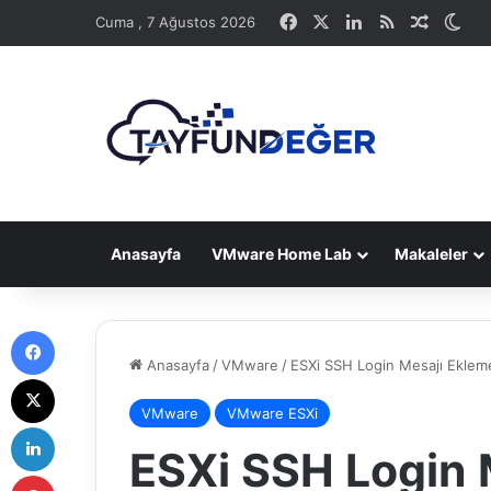
Facebook
X
LinkedIn
RSS
Rastge
Dış
Cuma , 7 Ağustos 2026
Anasayfa
VMware Home Lab
Makaleler
Facebook
Anasayfa
/
VMware
/
ESXi SSH Login Mesajı Eklem
X
VMware
VMware ESXi
LinkedIn
ESXi SSH Login 
Pinterest