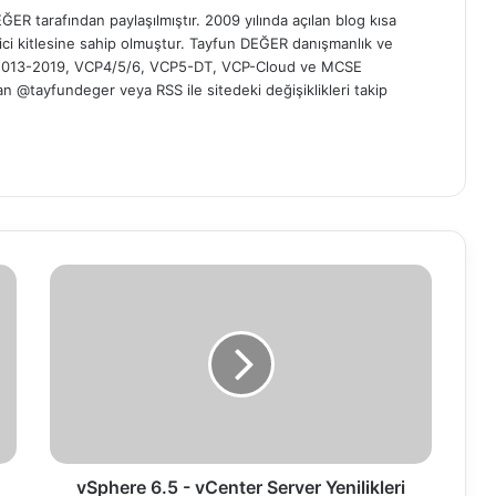
ER tarafından paylaşılmıştır. 2009 yılında açılan blog kısa
yici kitlesine sahip olmuştur. Tayfun DEĞER danışmanlık ve
t 2013-2019, VCP4/5/6, VCP5-DT, VCP-Cloud ve MCSE
 'dan @tayfundeger veya
RSS
ile sitedeki değişiklikleri takip
v
S
p
h
e
r
e
6
.
5
vSphere 6.5 - vCenter Server Yenilikleri