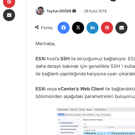
E-Posta ile paylaş
Tayfun DEĞER
B
26 Eylül 2016
i
Facebook
X
LinkedIn
Pinterest
E-Posta ile paylaş
r
Paylaş
e
-
Merhaba,
p
o
ESXi
host’a
SSH
ile birçoğumuz bağlanıyor. ESX
s
daha detaylı bakmak için genellikle SSH ‘ı kull
t
ile bağlantı yapıldığında karşısına uyarı çıkara
a
g
ESXi
veya
vCenter’a Web Client
ile bağlandık
ö
bölümünden aşağıdaki parametreleri buluyoru
n
d
e
r
m
e