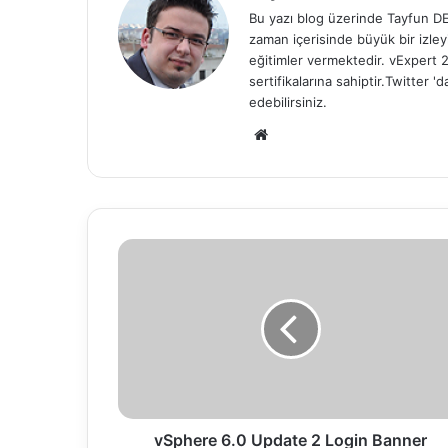
Bu yazı blog üzerinde Tayfun DEĞ
zaman içerisinde büyük bir izle
eğitimler vermektedir. vExper
sertifikalarına sahiptir.Twitter
edebilirsiniz.
We
b
sit
esi
v
S
p
h
e
r
e
6
.
0
vSphere 6.0 Update 2 Login Banner