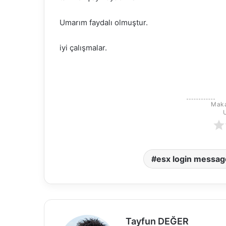
Umarım faydalı olmuştur.
iyi çalışmalar.
Maka
esx login messag
Tayfun DEĞER