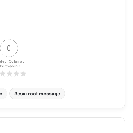
0
leyi Oylamayı 
Unutmayın !
e
esxi root message