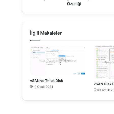
U
Özelliği
p
d
a
t
e
İlgili Makaleler
2
L
o
g
i
n
B
a
n
vSAN ve Thick Disk
n
vSAN Disk 
11 Ocak 2024
e
03 Aralık 2
r
Ö
z
e