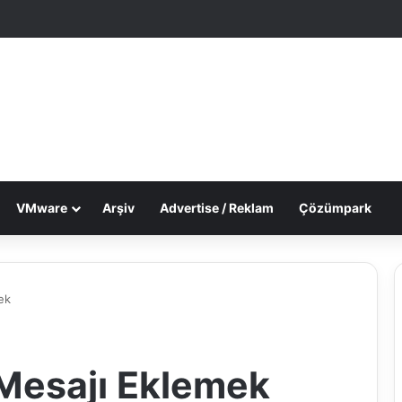
le Makale
 görünümü değiştir
VMware
Arşiv
Advertise / Reklam
Çözümpark
ek
Mesajı Eklemek