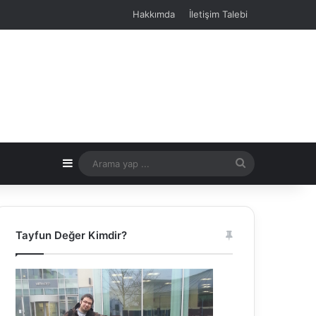
Hakkımda
İletişim Talebi
Kenar Bölmesi
Arama
yap
...
Tayfun Değer Kimdir?