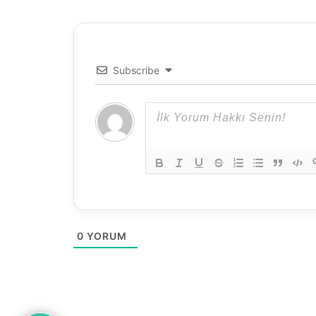
l
l
i
ğ
i
Subscribe
0
YORUM