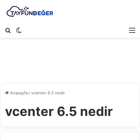
Arama yap ...
Dış görünümü değiştir
M
Anasayfa
/
vcenter 6.5 nedir
vcenter 6.5 nedir