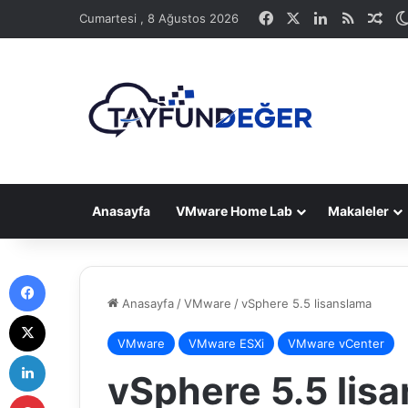
Facebook
X
LinkedIn
RSS
Ras
Cumartesi , 8 Ağustos 2026
Anasayfa
VMware Home Lab
Makaleler
Facebook
Anasayfa
/
VMware
/
vSphere 5.5 lisanslama
X
VMware
VMware ESXi
VMware vCenter
LinkedIn
vSphere 5.5 lis
Pinterest