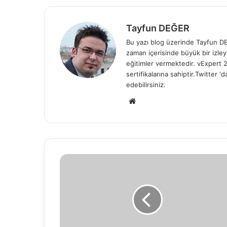
Tayfun DEĞER
Bu yazı blog üzerinde Tayfun DEĞ
zaman içerisinde büyük bir izle
eğitimler vermektedir. vExper
sertifikalarına sahiptir.Twitter
edebilirsiniz.
We
b
sit
esi
V
M
w
a
r
e
v