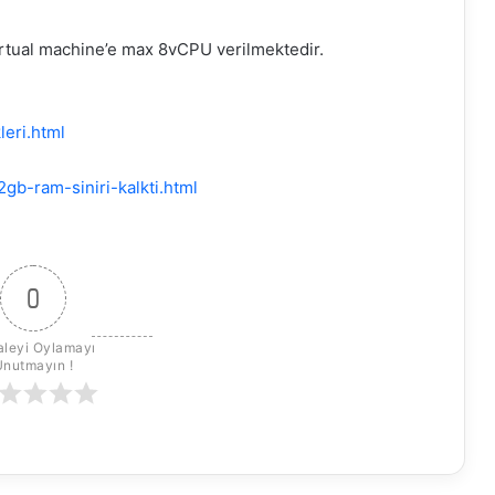
virtual machine’e max 8vCPU verilmektedir.
leri.html
gb-ram-siniri-kalkti.html
0
leyi Oylamayı 
Unutmayın !