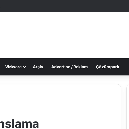
tgele Makale
Dış görünümü değiştir
VMware
Arşiv
Advertise / Reklam
Çözümpark
anslama