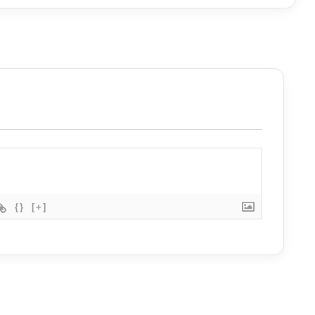
{}
[+]