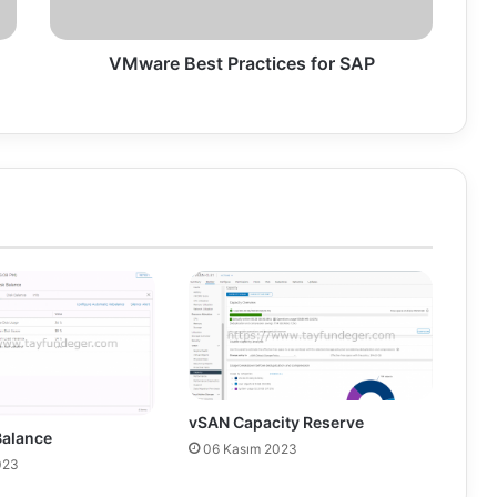
e
s
t
VMware Best Practices for SAP
P
r
a
c
t
i
c
e
s
f
o
r
S
A
P
vSAN Capacity Reserve
Balance
06 Kasım 2023
023