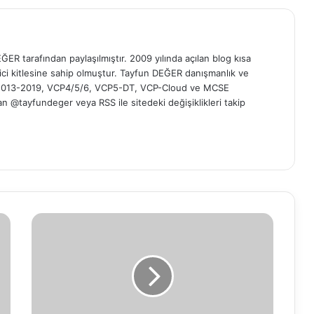
ER tarafından paylaşılmıştır. 2009 yılında açılan blog kısa
yici kitlesine sahip olmuştur. Tayfun DEĞER danışmanlık ve
t 2013-2019, VCP4/5/6, VCP5-DT, VCP-Cloud ve MCSE
 'dan @tayfundeger veya
RSS
ile sitedeki değişiklikleri takip
V
M
w
a
r
e
B