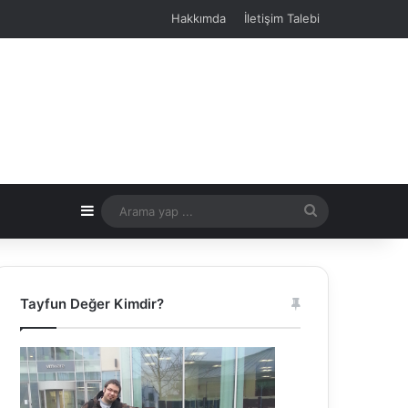
Hakkımda
İletişim Talebi
Kenar Bölmesi
Arama
yap
...
Tayfun Değer Kimdir?