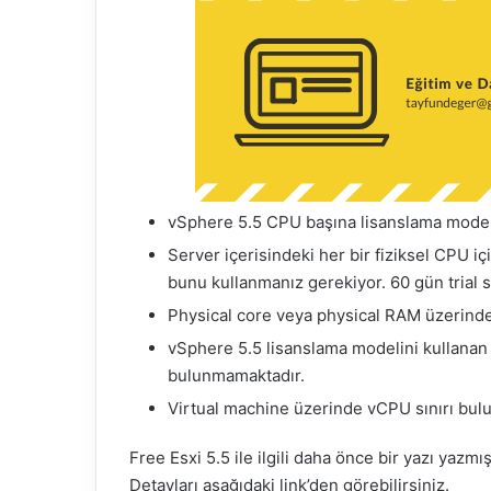
k
vSphere 5.5 CPU başına lisanslama modeli
Server içerisindeki her bir fiziksel CPU iç
bunu kullanmanız gerekiyor. 60 gün trial s
Physical core veya physical RAM üzerinde
vSphere 5.5 lisanslama modelini kullanan b
bulunmamaktadır.
Virtual machine üzerinde vCPU sınırı bul
Free Esxi 5.5 ile ilgili daha önce bir yazı yaz
Detayları aşağıdaki link’den görebilirsiniz.