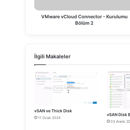
C
l
o
VMware vCloud Connector - Kurulumu
u
Bölüm 2
d
C
o
n
n
İlgili Makaleler
e
c
t
o
r
-
K
u
r
vSAN ve Thick Disk
u
vSAN Disk 
11 Ocak 2024
l
03 Aralık 2
u