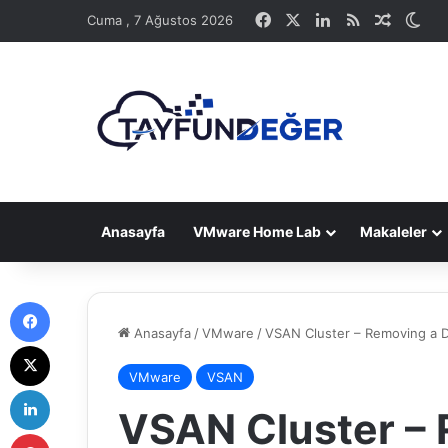
Facebook
X
LinkedIn
RSS
Rastge
Dış
Cuma , 7 Ağustos 2026
Anasayfa
VMware Home Lab
Makaleler
Facebook
Anasayfa
/
VMware
/
VSAN Cluster – Removing a 
X
VMware
VSAN
LinkedIn
VSAN Cluster – 
Pinterest