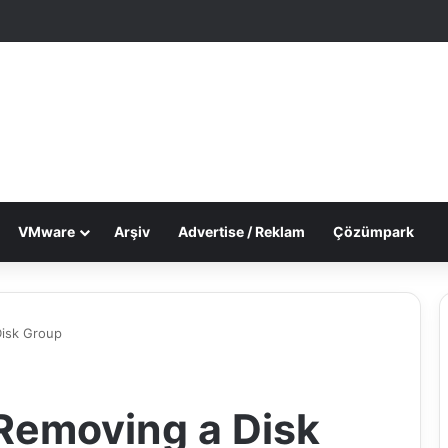
le Makale
 görünümü değiştir
VMware
Arşiv
Advertise / Reklam
Çözümpark
Disk Group
Removing a Disk