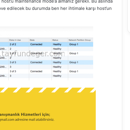
host’u maintenance mode’a almanız gerekli. Bu aslında
ove edilecek bu durumda ben her ihtimale karşı host’un