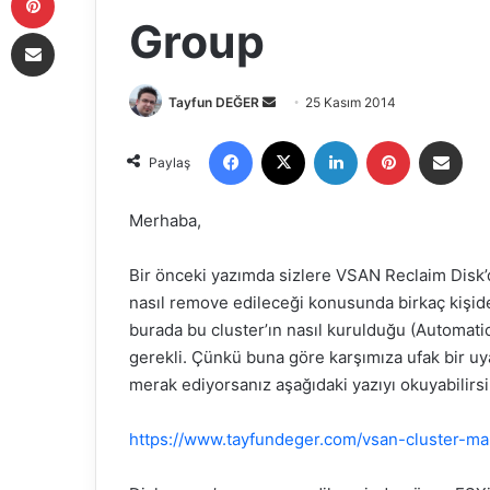
Group
E-Posta ile paylaş
Tayfun DEĞER
B
25 Kasım 2014
i
Facebook
X
LinkedIn
Pinterest
E-Posta ile paylaş
r
Paylaş
e
-
Merhaba,
p
o
Bir önceki yazımda sizlere VSAN Reclaim Disk
s
nasıl remove edileceği konusunda birkaç kişide
t
burada bu cluster’ın nasıl kurulduğu (Automat
a
gerekli. Çünkü buna göre karşımıza ufak bir uy
g
merak ediyorsanız aşağıdaki yazıyı okuyabilirsi
ö
n
https://www.tayfundeger.com/vsan-cluster-m
d
e