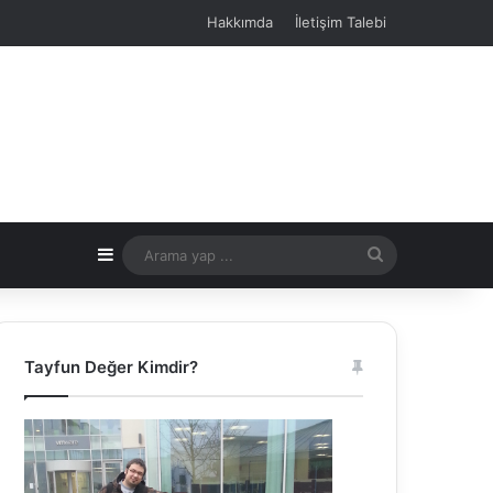
Hakkımda
İletişim Talebi
Kenar Bölmesi
Arama
yap
...
Tayfun Değer Kimdir?