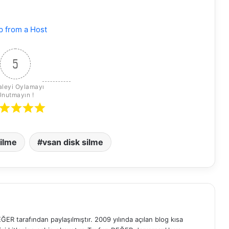
p from a Host
5
leyi Oylamayı 
Unutmayın !
silme
vsan disk silme
ER tarafından paylaşılmıştır. 2009 yılında açılan blog kısa