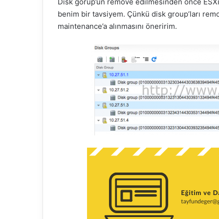
Disk gorup’un remove edilmesinden önce ESXi 
r
benim bir tavsiyem. Çünkü disk group’ları rem
m
maintenance’a alınmasını öneririm.
e
k