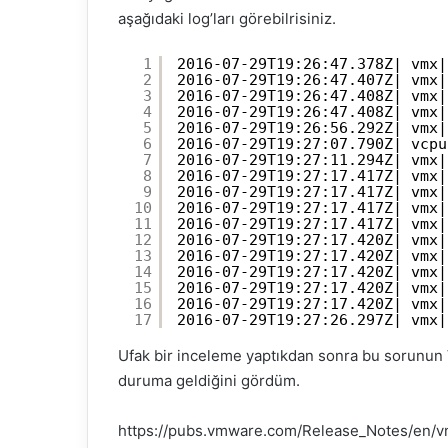
aşağıdaki log’ları görebilrisiniz.
1
2016-07-29T19:26:47.378Z| vmx|
2
2016-07-29T19:26:47.407Z| vmx|
3
2016-07-29T19:26:47.408Z| vmx|
4
2016-07-29T19:26:47.408Z| vmx|
5
2016-07-29T19:26:56.292Z| vmx|
6
2016-07-29T19:27:07.790Z| vcpu
7
2016-07-29T19:27:11.294Z| vmx|
8
2016-07-29T19:27:17.417Z| vmx|
9
2016-07-29T19:27:17.417Z| vmx|
10
2016-07-29T19:27:17.417Z| vmx|
11
2016-07-29T19:27:17.417Z| vmx|
12
2016-07-29T19:27:17.420Z| vmx|
13
2016-07-29T19:27:17.420Z| vmx|
14
2016-07-29T19:27:17.420Z| vmx|
15
2016-07-29T19:27:17.420Z| vmx|
16
2016-07-29T19:27:17.420Z| vmx|
17
2016-07-29T19:27:26.297Z| vmx|
Ufak bir inceleme yaptıkdan sonra bu sorunun
duruma geldiğini gördüm.
https://pubs.vmware.com/Release_Notes/en/v