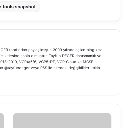
 tools snapshot
ER tarafından paylaşılmıştır. 2009 yılında açılan blog kısa
yici kitlesine sahip olmuştur. Tayfun DEĞER danışmanlık ve
t 2013-2019, VCP4/5/6, VCP5-DT, VCP-Cloud ve MCSE
 'dan @tayfundeger veya
RSS
ile sitedeki değişiklikleri takip
V
i
r