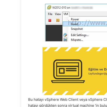
r
m
e
k
Bu hatayı vSphere Web Client veya vSphere Cli
hatayı gördükten sonra virtual machine ‘in bul