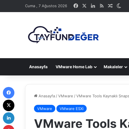
Facebook
X
LinkedIn
RSS
Rastge
Dış
Cuma , 7 Ağustos 2026
Anasayfa
VMware Home Lab
Makaleler
Facebook
Anasayfa
/
VMware
/
VMware Tools Kaynaklı Snap
X
VMware
VMware ESXi
LinkedIn
VMware Tools K
Pinterest