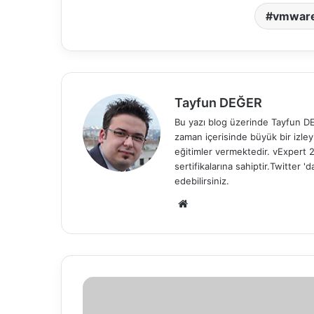
vmware
Tayfun DEĞER
Bu yazı blog üzerinde Tayfun DEĞ
zaman içerisinde büyük bir izle
eğitimler vermektedir. vExper
sertifikalarına sahiptir.Twitter
edebilirsiniz.
We
b
sit
esi
v
S
p