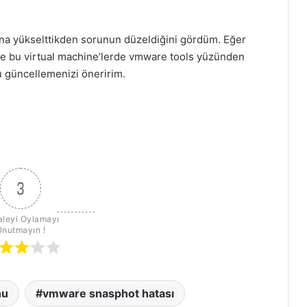
a yükselttikden sorunun düzeldiğini gördüm. Eğer
 ve bu virtual machine’lerde vmware tools yüzünden
u güncellemenizi öneririm.
3
leyi Oylamayı 
Unutmayın !
nu
vmware snasphot hatası