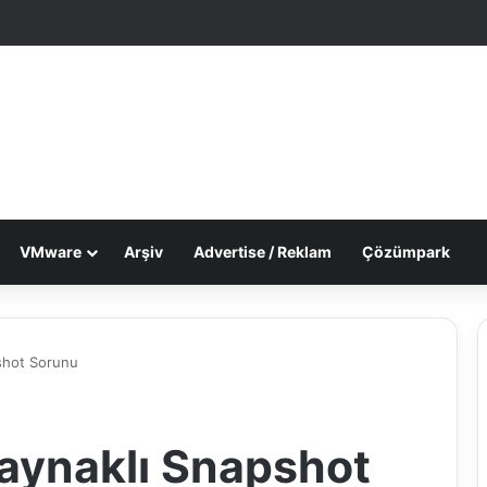
le Makale
 görünümü değiştir
VMware
Arşiv
Advertise / Reklam
Çözümpark
shot Sorunu
aynaklı Snapshot