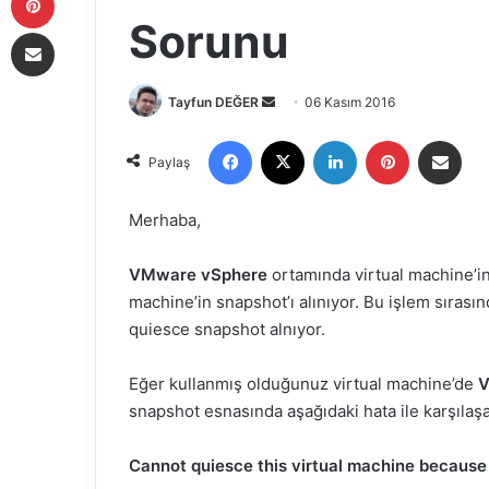
Sorunu
E-Posta ile paylaş
Tayfun DEĞER
B
06 Kasım 2016
i
Facebook
X
LinkedIn
Pinterest
E-Posta ile paylaş
r
Paylaş
e
-
Merhaba,
p
o
VMware vSphere
ortamında virtual machine’in 
s
machine’in snapshot’ı alınıyor. Bu işlem sırasın
t
quiesce snapshot alnıyor.
a
g
Eğer kullanmış olduğunuz virtual machine’de
V
ö
snapshot esnasında aşağıdaki hata ile karşılaşab
n
d
Cannot quiesce this virtual machine because 
e