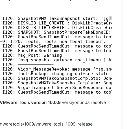
 I120: SnapshotVMX_TakeSnapshot start: ‘jgb’, dev
?
 I120: DISKLIB-LIB_CREATE : DiskLibCreateCreatePa
 I120: DISKLIB-LIB_CREATE : DiskLibCreateCreatePa
 I120: SNAPSHOT: SnapshotPrepareTakeDoneCB: Prepa
 I120: GuestRpcSendTimedOut: message to toolbox t
-0| I120: Tools: Tools heartbeat timeout.
 I120: GuestRpcSendTimedOut: message to toolbox t
 I120: GuestRpcSendTimedOut: message to toolbox t
 I120: Msg_Post: Warning
 I120: [msg.snapshot.quiesce.rpc_timeout] A timeo
 I120: —————————————-
 I120: Vigor_MessageRevoke: message ‘msg.snapshot
 I120: ToolsBackup: changing quiesce state: IDLE 
 I120: SnapshotVMXTakeSnapshotComplete: Done with
 I120: SnapshotVMXTakeSnapshotComplete: Snapshot 
 I120: VigorTransport_ServerSendResponse opID=ffd
 I120: GuestRpcSendTimedOut: message to toolbox t
VMware Tools version 10.0.9
versiyonunda resolve
mwaretools/1009/vmware-tools-1009-release-