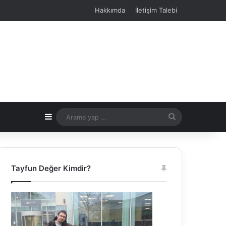
Hakkımda
İletişim Talebi
Kenar Bölmesi
Arama
yap
...
Tayfun Değer Kimdir?