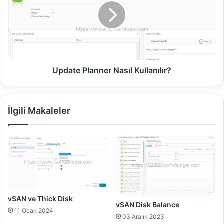
k
a
e
t
t
e
i
P
m
l
i
a
n
Update Planner Nasıl Kullanılır?
n
e
r
İlgili Makaleler
N
a
s
ı
l
K
u
l
l
vSAN ve Thick Disk
vSAN Disk Balance
a
11 Ocak 2024
n
03 Aralık 2023