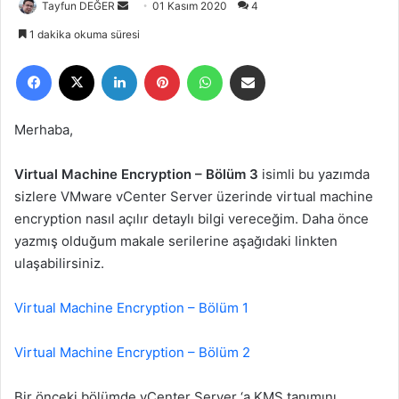
Tayfun DEĞER
B
01 Kasım 2020
4
i
1 dakika okuma süresi
r
Facebook
X
LinkedIn
Pinterest
WhatsApp
E-Posta ile paylaş
e
-
p
Merhaba,
o
s
Virtual Machine Encryption – Bölüm 3
isimli bu yazımda
t
sizlere VMware vCenter Server üzerinde virtual machine
a
encryption nasıl açılır detaylı bilgi vereceğim. Daha önce
g
yazmış olduğum makale serilerine aşağıdaki linkten
ö
ulaşabilirsiniz.
n
d
e
Virtual Machine Encryption – Bölüm 1
r
m
Virtual Machine Encryption – Bölüm 2
e
k
Bir önceki bölümde vCenter Server ‘a KMS tanımını