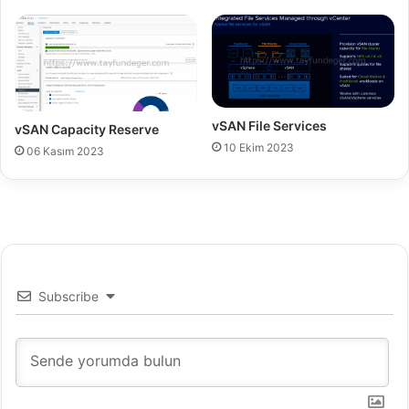
ı
l
ı
r
?
vSAN File Services
vSAN Capacity Reserve
10 Ekim 2023
06 Kasım 2023
Subscribe