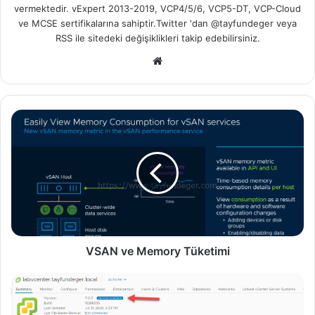
vermektedir. vExpert 2013-2019, VCP4/5/6, VCP5-DT, VCP-Cloud
ve MCSE sertifikalarına sahiptir.Twitter 'dan @tayfundeger veya
RSS
ile sitedeki değişiklikleri takip edebilirsiniz.
We
b
sit
esi
V
S
A
N
v
e
M
e
m
o
VSAN ve Memory Tüketimi
r
y
U
T
p
ü
d