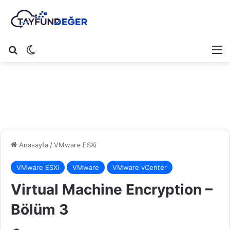
Arama yap ...
Dış görünümü değiştir
M
Anasayfa
/
VMware ESXi
VMware ESXi
VMware
VMware vCenter
Virtual Machine Encryption –
Bölüm 3