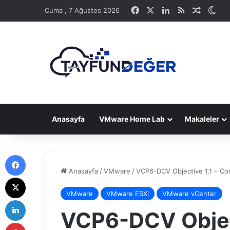
Facebook
X
LinkedIn
RSS
Rastge
Dış
Cuma , 7 Ağustos 2026
Anasayfa
VMware Home Lab
Makaleler
Facebook
Anasayfa
/
VMware
/
VCP6-DCV Objective 1.1 – Co
X
VMware
VMware ESXi
VMware vCenter
LinkedIn
VCP6-DCV Object
Pinterest