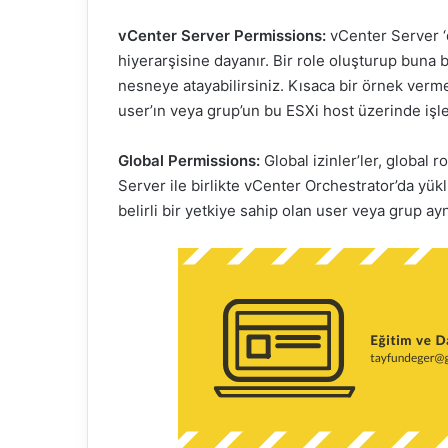
d
vCenter Server Permissions:
vCenter Server ‘d
e
hiyerarşisine dayanır. Bir role oluşturup buna 
r
nesneye atayabilirsiniz. Kısaca bir örnek verme
m
user’ın veya grup’un bu ESXi host üzerinde işl
e
k
Global Permissions:
Global izinler’ler, global 
Server ile birlikte vCenter Orchestrator’da yükl
belirli bir yetkiye sahip olan user veya grup ayn