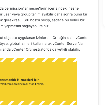
a permission’lar nesne’lerin içerisindeki nesne
bir user veya group tanımlayabilir daha sonra bunu bir
k gerekirse, ESXi host’u seçip, sadece bu belirli bir
em yapmasını sağlayabilirsiniz.
root object’e uygulanan izinlerdir. Örneğin sizin vCenter
üyse, global izinleri kullanılarak vCenter Server’da
ı anda vCenter Orchestrator’da da yetkili olabilir.