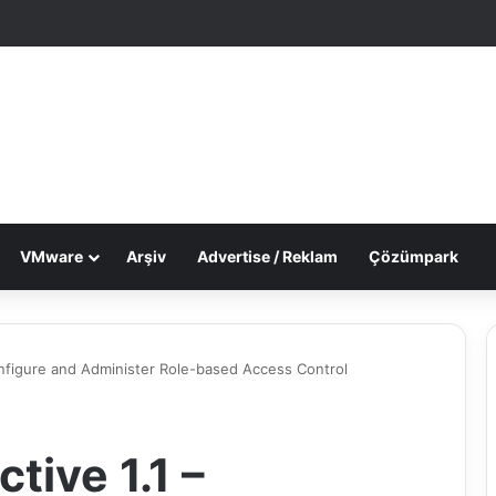
le Makale
 görünümü değiştir
VMware
Arşiv
Advertise / Reklam
Çözümpark
nfigure and Administer Role-based Access Control
ive 1.1 –