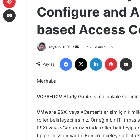
Configure and A
E-Posta ile paylaş
based Access C
Tayfun DEĞER
B
27 Kasım 2015
i
Facebook
X
LinkedIn
Pinterest
E-Posta ile paylaş
r
Paylaş
e
-
Merhaba,
p
o
VCP6-DCV Study Guide
isimli makale serimin 
s
t
VMware ESXi
veya
vCenter
‘a erişim için kiml
a
roller belirleyebilirsiniz. Örneğin bir IT firması
g
ESXi veya vCenter üzerinde roller belirleyip gru
ö
tip permission vardır. Bunları inceleyecek olur
n