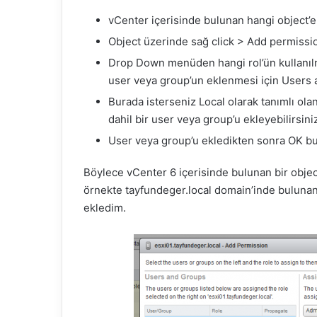
vCenter içerisinde bulunan hangi object’e 
Object üzerinde sağ click > Add permission’
Drop Down menüden hangi rol’ün kullanılmas
user veya group’un eklenmesi için Users 
Burada isterseniz Local olarak tanımlı ola
dahil bir user veya group’u ekleyebilirsini
User veya group’u ekledikten sonra OK bu
Böylece vCenter 6 içerisinde bulunan bir obje
örnekte tayfundeger.local domain’inde bulunan 
ekledim.