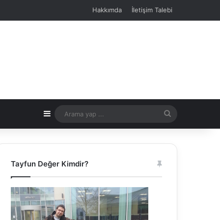
Hakkımda
İletişim Talebi
Kenar Bölmesi
Arama
yap
...
Tayfun Değer Kimdir?