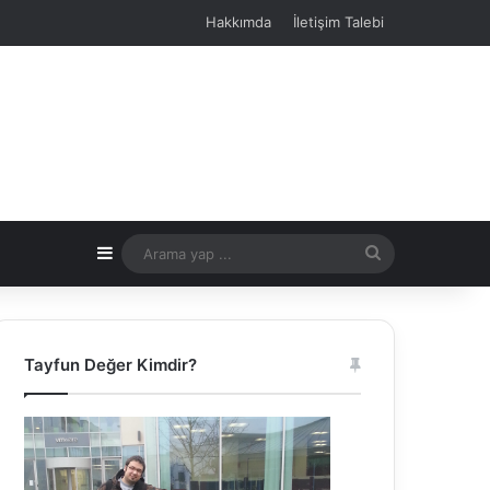
Hakkımda
İletişim Talebi
Kenar Bölmesi
Arama
yap
...
Tayfun Değer Kimdir?