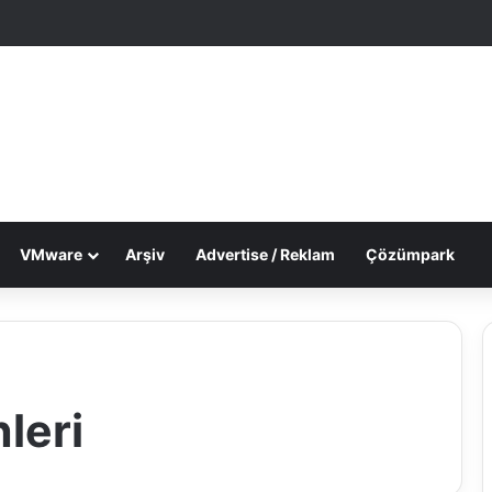
le Makale
 görünümü değiştir
VMware
Arşiv
Advertise / Reklam
Çözümpark
nleri