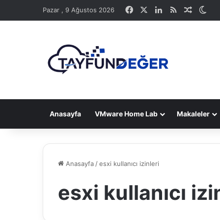
Facebook
X
LinkedIn
RSS
Rastge
Dış
Pazar , 9 Ağustos 2026
Anasayfa
VMware Home Lab
Makaleler
Anasayfa
/
esxi kullanıcı izinleri
esxi kullanıcı izi