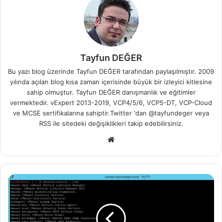
Tayfun DEĞER
Bu yazı blog üzerinde Tayfun DEĞER tarafından paylaşılmıştır. 2009
yılında açılan blog kısa zaman içerisinde büyük bir izleyici kitlesine
sahip olmuştur. Tayfun DEĞER danışmanlık ve eğitimler
vermektedir. vExpert 2013-2019, VCP4/5/6, VCP5-DT, VCP-Cloud
ve MCSE sertifikalarına sahiptir.Twitter 'dan @tayfundeger veya
RSS
ile sitedeki değişiklikleri takip edebilirsiniz.
We
b
sit
esi
v
C
e
n
t