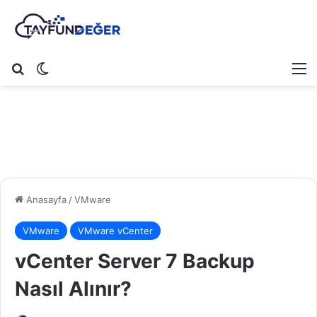
Arama yap ...
Dış görünümü değiştir
M
Anasayfa
/
VMware
VMware
VMware vCenter
vCenter Server 7 Backup
Nasıl Alınır?