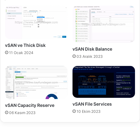
o
e
n
s
t
t
r
o
o
r
l
e
ü
N
vSAN ve Thick Disk
vSAN Disk Balance
a
11 Ocak 2024
s
03 Aralık 2023
ı
l
Y
a
p
ı
l
vSAN File Services
vSAN Capacity Reserve
ı
10 Ekim 2023
06 Kasım 2023
r
?