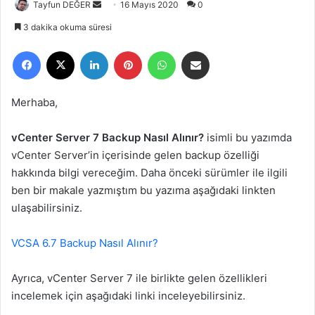
Tayfun DEĞER
B
16 Mayıs 2020
0
i
3 dakika okuma süresi
r
Facebook
X
LinkedIn
Pinterest
WhatsApp
E-Posta ile paylaş
e
-
p
Merhaba,
o
s
vCenter Server 7 Backup Nasıl Alınır?
isimli bu yazımda
t
vCenter Server’in içerisinde gelen backup özelliği
a
hakkında bilgi vereceğim. Daha önceki sürümler ile ilgili
g
ben bir makale yazmıştım bu yazıma aşağıdaki linkten
ö
ulaşabilirsiniz.
n
d
e
VCSA 6.7 Backup Nasıl Alınır?
r
m
Ayrıca, vCenter Server 7 ile birlikte gelen özellikleri
e
incelemek için aşağıdaki linki inceleyebilirsiniz.
k