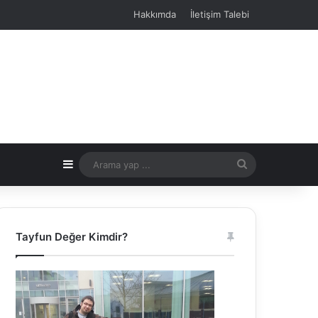
Hakkımda
İletişim Talebi
Kenar Bölmesi
Arama
yap
...
Tayfun Değer Kimdir?