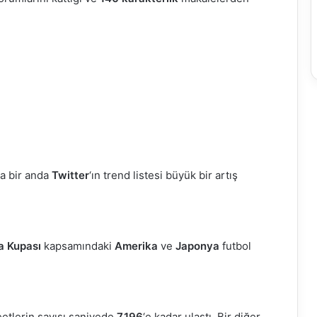
da bir anda
Twitter
‘ın trend listesi büyük bir artış
a Kupası
kapsamındaki
Amerika
ve
Japonya
futbol
eetlerin sayısı saniyede
7.196
‘e kadar ulaştı. Bir diğer