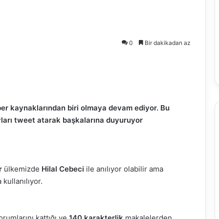
0
Bir dakikadan az
ber kaynaklarından biri olmaya devam ediyor. Bu
yları tweet atarak başkalarına duyuruyor
r
ülkemizde
Hilal Cebeci
ile anılıyor olabilir ama
 kullanılıyor.
orumlarını kattığı ve
140 karakterlik
makalelerden