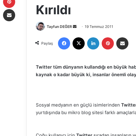
Kırıldı
E-Posta ile paylaş
Tayfun DEĞER
B
19 Temmuz 2011
i
Facebook
X
LinkedIn
Pinterest
E-Posta ile paylaş
r
Paylaş
e
-
p
Twitter tüm dünyanın kullandığı en büyük ha
o
kaynak o kadar büyük ki, insanlar önemli ola
s
t
a
g
Sosyal medyanın en güçlü isimlerinden
Twitte
ö
yurtdışında bu mikro blog sitesi farklı amaçlarla
n
d
e
Çoğu kullanıcı için
Twitter
sıradan insanların y
r