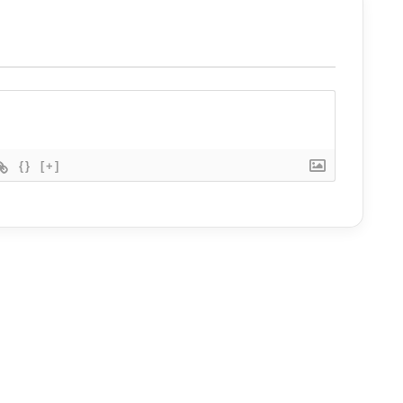
{}
[+]