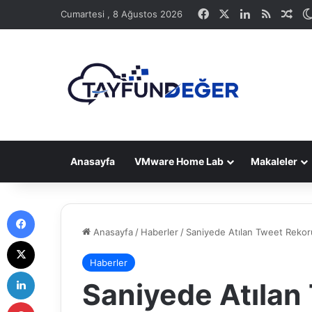
Facebook
X
LinkedIn
RSS
Ras
Cumartesi , 8 Ağustos 2026
Anasayfa
VMware Home Lab
Makaleler
Facebook
Anasayfa
/
Haberler
/
Saniyede Atılan Tweet Rekoru 
X
Haberler
LinkedIn
Saniyede Atılan
Pinterest