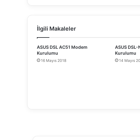
ü
m
l
e
İlgili Makaleler
r
i
S
ASUS DSL AC51 Modem
ASUS DSL-
u
Kurulumu
Kurulumu
n
16 Mayıs 2018
14 Mayıs 2
a
r