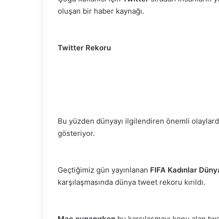
oluşan bir haber kaynağı.
m
e
k
Twitter Rekoru
Bu yüzden dünyayı ilgilendiren önemli olaylar
gösteriyor.
Geçtiğimiz gün yayınlanan
FIFA Kadınlar Düny
karşılaşmasında dünya tweet rekoru kırıldı.
Maç
oynanırken
bu karşılaşmayı konu alan tw