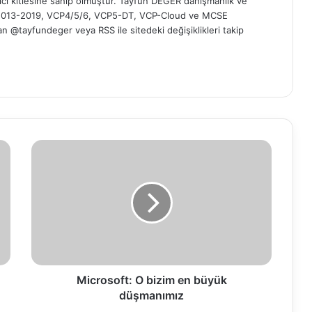
yici kitlesine sahip olmuştur. Tayfun DEĞER danışmanlık ve
t 2013-2019, VCP4/5/6, VCP5-DT, VCP-Cloud ve MCSE
 'dan @tayfundeger veya
RSS
ile sitedeki değişiklikleri takip
M
i
c
r
o
s
o
f
t
:
Microsoft: O bizim en büyük
O
düşmanımız
b