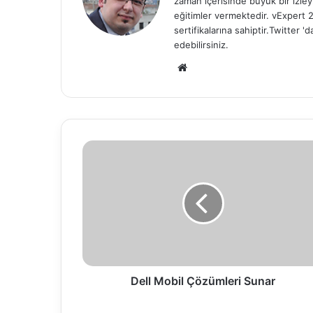
zaman içerisinde büyük bir izle
eğitimler vermektedir. vExper
sertifikalarına sahiptir.Twitter
edebilirsiniz.
We
b
sit
esi
D
e
l
l
M
o
b
i
l
Ç
Dell Mobil Çözümleri Sunar
ö
z