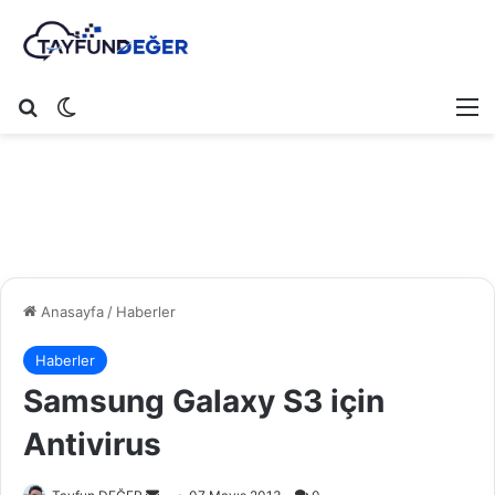
Arama yap ...
Dış görünümü değiştir
M
Anasayfa
/
Haberler
Haberler
Samsung Galaxy S3 için
Antivirus