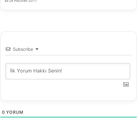
28 Haziran 2017
e
r
!
Subscribe
0
YORUM