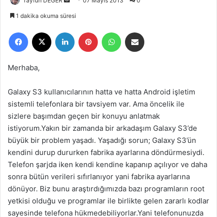
Tayfun DEĞER
B
07 Mayıs 2013
0
i
1 dakika okuma süresi
r
Facebook
X
LinkedIn
Pinterest
WhatsApp
E-Posta ile paylaş
e
-
p
Merhaba,
o
s
Galaxy S3 kullanıcılarının hatta ve hatta Android işletim
t
sistemli telefonlara bir tavsiyem var. Ama öncelik ile
a
sizlere başımdan geçen bir konuyu anlatmak
g
istiyorum.Yakın bir zamanda bir arkadaşım Galaxy S3’de
ö
büyük bir problem yaşadı. Yaşadığı sorun; Galaxy S3’ün
n
kendini durup dururken fabrika ayarlarına döndürmesiydi.
d
e
Telefon şarjda iken kendi kendine kapanıp açılıyor ve daha
r
sonra bütün verileri sıfırlanıyor yani fabrika ayarlarına
m
dönüyor. Biz bunu araştırdığımızda bazı programların root
e
yetkisi olduğu ve programlar ile birlikte gelen zararlı kodlar
k
sayesinde telefona hükmedebiliyorlar.Yani telefonunuzda