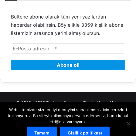
Bültene abone olarak tüm yeni yazılardan
haberdar olabilirsin. Böylelikle 3359 kişilik abone
listemizin arasında yerini almış olursun.
© 2008 - 2026 Tayfundeğer.com - Tüm hakları saklıdır.
Web sitemizde size en iyi deneyimi sunabilmemiz için çerezleri
Hosting
Bulut Sunucu
Sanal (VDS) Sunucu
Yönetilen Sunucu
kullanıyoruz. Bu siteyi kullanmaya devam ederseniz, bunu kabul
ettiğinizi varsayarız.
Kiralık Sunucu
Halka Arz Danışmanlık
Borsa
Tamam
Gizlilik politikası