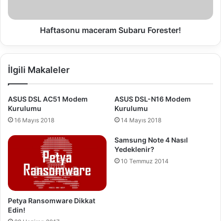
t
n
e
u
r
m
Haftasonu maceram Subaru Forester!
D
a
B
c
y
e
İlgili Makaleler
e
r
d
a
e
m
ASUS DSL AC51 Modem
ASUS DSL-N16 Modem
k
S
Kurulumu
Kurulumu
l
u
16 Mayıs 2018
14 Mayıs 2018
e
b
m
a
Samsung Note 4 Nasıl
e
r
Yedeklenir?
s
u
10 Temmuz 2014
o
F
r
o
u
r
n
e
Petya Ransomware Dikkat
u
s
Edin!
t