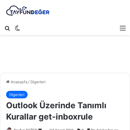
Arama yap ...
Dış görünümü değiştir
M
Anasayfa
/
Digerleri
Digerleri
Outlook Üzerinde Tanımlı
Kurallar get-inboxrule