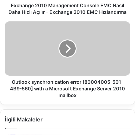
0
Exchange 2010 Management Console EMC Nasıl
1
Daha Hızlı Açılır – Exchange 2010 EMC Hızlandırma
0
M
O
a
u
n
t
a
l
g
o
e
o
m
k
e
s
n
y
t
n
Outlook synchronization error [80004005-501-
C
c
4B9-560] with a Microsoft Exchange Server 2010
o
h
mailbox
n
r
s
o
o
n
l
İlgili Makaleler
i
e
z
E
a