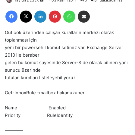
Tayfun DEĞER
B
03 Kasım 2011
0
Bir dakikadan az
i
Facebook
X
LinkedIn
Pinterest
WhatsApp
E-Posta ile paylaş
r
e
-
Outlook üzerinden çalışan kuralların merkezi olarak
p
toplanması için
o
yeni bir powersehll komut setimiz var. Exchange Server
s
2010 ile beraber
t
gelen bu komut sayesinde Server-Side olarak bilinen yani
a
sunucu üzerinde
g
tutulan kuralları listeleyebiliyoruz
ö
n
Get-InboxRule -mailbox hakanuzuner
d
e
Name Enabled
r
Priority RuleIdentity
m
—- ——- ——–
e
————
k