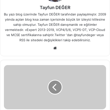
Tayfun DEĞER
Bu yazı blog üzerinde Tayfun DEĞER tarafından paylaşılmıştır. 2009
yılında açılan blog kısa zaman içerisinde büyük bir izleyici kitlesine
sahip olmuştur. Tayfun DEĞER danışmanlık ve eğitimler
vermektedir. vExpert 2013-2019, VCP4/5/6, VCP5-DT, VCP-Cloud
ve MCSE sertifikalarına sahiptir.Twitter 'dan @tayfundeger veya
RSS
ile sitedeki değişiklikleri takip edebilirsiniz.
We
b
sit
esi
E
x
c
h
a
n
g
e
2