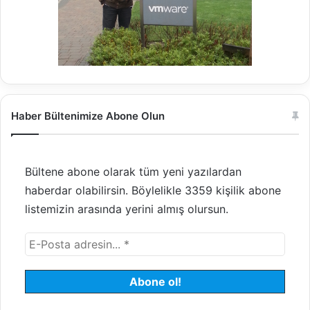
n
f
d
t
ı
E
r
x
m
c
a
h
a
n
Haber Bültenimize Abone Olun
g
e
S
Bültene abone olarak tüm yeni yazılardan
e
r
haberdar olabilirsin. Böylelikle 3359 kişilik abone
v
listemizin arasında yerini almış olursun.
e
r
2
0
1
0
m