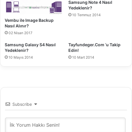
Samsung Note 4 Nasıl
M
t
Yedeklenir?
C
i
N
10 Temmuz 2014
o
Vembu ile Image Backup
a
n
Nasıl Alınır?
s
e
02 Nisan 2017
ı
r
l
r
Samsung Galaxy S4 Nasıl
Tayfundeger.Com ‘u Takip
D
o
Yedeklenir?
Edin!
a
r
10 Mayıs 2014
10 Mart 2014
h
[
a
8
H
0
ı
0
z
0
l
4
ı
0
A
0
Subscribe
ç
5
ı
-
l
5
ı
0