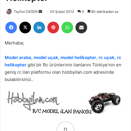
Tayfun DEĞER
B
05 Şubat 2012
0
Bir dakikadan az
i
Facebook
X
LinkedIn
Pinterest
WhatsApp
E-Posta ile paylaş
r
e
-
Merhaba;
p
o
Model araba
,
model uçak
,
model helikopter
,
rc uçak
,
rc
s
helikopter
gibi bir Rc ürünlerinin ilanlarını Türkiye’nin en
t
geniş rc ilan platformu olan hobbyilan.com adresinde
a
bulabilirsiniz..
g
ö
n
d
e
r
m
0
e