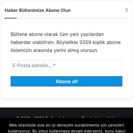
e
Haber Bültenimize Abone Olun
t
l
e
r
Bültene abone olarak tüm yeni yazılardan
i
)
haberdar olabilirsin. Böylelikle 3359 kişilik abone
listemizin arasında yerini almış olursun.
© 2008 - 2026 Tayfundeğer.com - Tüm hakları saklıdır.
Web sitemizde size en iyi deneyimi sunabilmemiz için çerezleri
Hosting
Bulut Sunucu
Sanal (VDS) Sunucu
Yönetilen Sunucu
kullanıyoruz. Bu siteyi kullanmaya devam ederseniz, bunu kabul