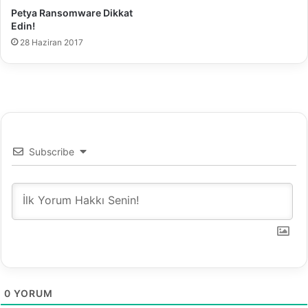
i
Petya Ransomware Dikkat
y
Edin!
e
28 Haziran 2017
B
i
l
g
i
s
a
y
Subscribe
a
r
M
ü
h
e
n
d
i
0
YORUM
s
l