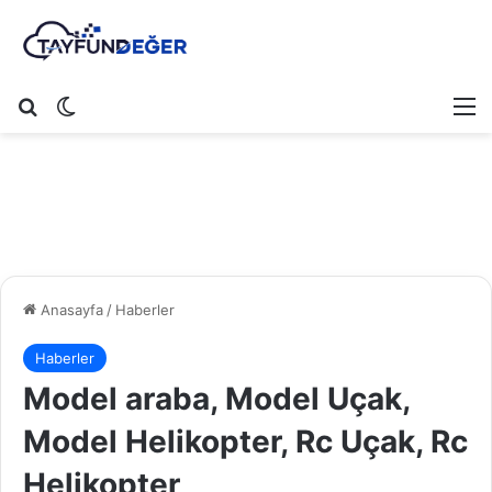
Arama yap ...
Dış görünümü değiştir
M
Anasayfa
/
Haberler
Haberler
Model araba, Model Uçak,
Model Helikopter, Rc Uçak, Rc
Helikopter