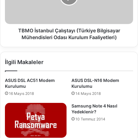
s
t
a
n
b
TBMO İstanbul Çalıştayı (Türkiye Bilgisayar
u
l
Ç
a
İlgili Makaleler
l
ı
ş
ASUS DSL AC51 Modem
ASUS DSL-N16 Modem
t
Kurulumu
Kurulumu
a
16 Mayıs 2018
14 Mayıs 2018
y
ı
Samsung Note 4 Nasıl
(
Yedeklenir?
T
10 Temmuz 2014
ü
r
k