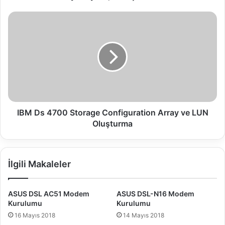
R
ı
I
z
B
a
M
Ş
D
A
s
H
4
A
7
N
0
0
S
IBM Ds 4700 Storage Configuration Array ve LUN
t
Oluşturma
o
r
a
İlgili Makaleler
g
e
C
ASUS DSL AC51 Modem
ASUS DSL-N16 Modem
o
Kurulumu
Kurulumu
n
16 Mayıs 2018
14 Mayıs 2018
f