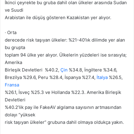
İkinci çeyrekte bu gruba dahil olan ülkeler arasında Sudan
ve Suudi
Arabistan ile düşüş gösteren Kazakistan yer alıyor.
· Orta
derecede risk taşıyan ülkeler: %21-40’lık dilimde yer alan
bu grupta
toplam 94 ülke yer alıyor. Ülkelerin yüzdeleri ise sırasıyla;
Amerika
Birleşik Devletleri %40.2,
Çin
%34.8, İngiltere %34.6,
Brezilya %29.6, Peru %28.4, İspanya %27.4,
İtalya
%26.5,
Fransa
%26.1, İsveç %25.3 ve Hollanda %22.3. Amerika Birleşik
Devletleri
%40.2’lik pay ile FakeAV algılama sayısının artmasından
dolayı “yüksek
risk taşıyan ülkeler” grubuna dahil olmaya oldukça yakın.