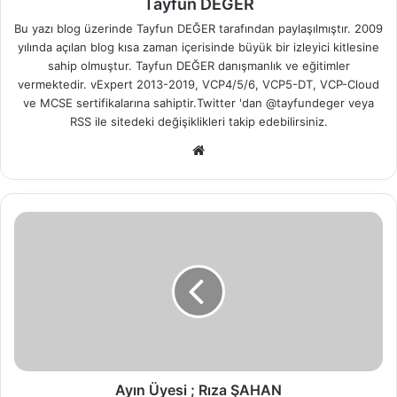
Tayfun DEĞER
Bu yazı blog üzerinde Tayfun DEĞER tarafından paylaşılmıştır. 2009
yılında açılan blog kısa zaman içerisinde büyük bir izleyici kitlesine
sahip olmuştur. Tayfun DEĞER danışmanlık ve eğitimler
vermektedir. vExpert 2013-2019, VCP4/5/6, VCP5-DT, VCP-Cloud
ve MCSE sertifikalarına sahiptir.Twitter 'dan @tayfundeger veya
RSS
ile sitedeki değişiklikleri takip edebilirsiniz.
We
b
sit
esi
A
y
ı
n
Ü
y
e
s
i
;
Ayın Üyesi ; Rıza ŞAHAN