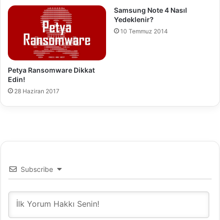
i
Samsung Note 4 Nasıl
g
Yedeklenir?
u
10 Temmuz 2014
r
a
t
i
Petya Ransomware Dikkat
o
Edin!
n
28 Haziran 2017
A
r
r
a
y
v
e
L
Subscribe
U
N
O
l
u