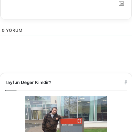
ş
t
u
r
0
YORUM
m
a
Tayfun Değer Kimdir?