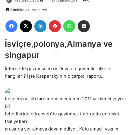
Tayfun DEĞER
B
21 Ağustos 2011
0
i
2 dakika okuma süresi
r
Facebook
X
LinkedIn
Pinterest
WhatsApp
E-Posta ile paylaş
e
-
p
İsviçre,polonya,Almanya ve
o
s
singapur
t
a
İnternette gezmesi en riskli ve en güvenilir ülkeler
g
hangileri? İşte Kaspersky’nin o çarpıcı raporu…
ö
n
d
Kaspersky Lab tarafından incelenen 2011 yılı ikinci çeyrek
e
BT
r
tehditlerine göre web’de gezinmek internetin en riskli
m
faaliyetleri
e
arasında yer almaya devam ediyor. Kötü amaçlı yazılım
k