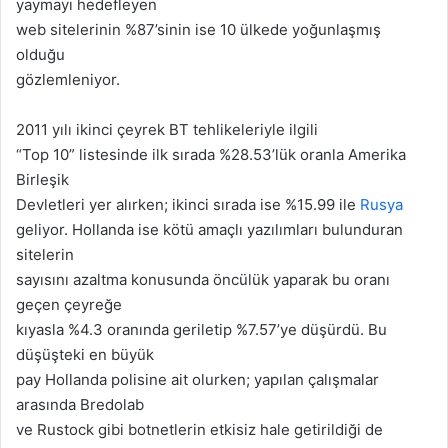
yaymayı hedefleyen
web sitelerinin %87’sinin ise 10 ülkede yoğunlaşmış
olduğu
gözlemleniyor.
2011 yılı ikinci çeyrek BT tehlikeleriyle ilgili
“Top 10” listesinde ilk sırada %28.53’lük oranla Amerika
Birleşik
Devletleri yer alırken; ikinci sırada ise %15.99 ile
Rusya
geliyor. Hollanda ise kötü amaçlı yazılımları bulunduran
sitelerin
sayısını azaltma konusunda öncülük yaparak bu oranı
geçen çeyreğe
kıyasla %4.3 oranında geriletip %7.57’ye düşürdü. Bu
düşüşteki en büyük
pay Hollanda polisine ait olurken; yapılan çalışmalar
arasında Bredolab
ve Rustock gibi botnetlerin etkisiz hale getirildiği de