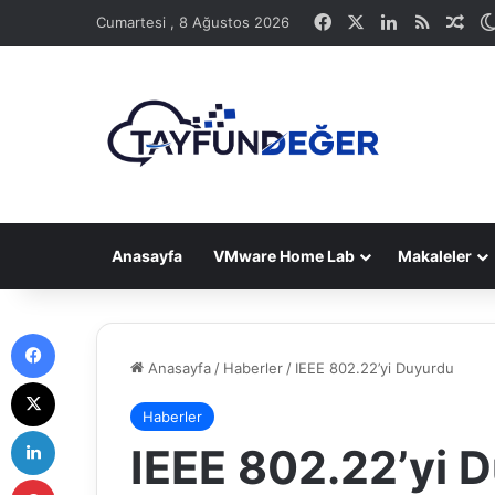
Facebook
X
LinkedIn
RSS
Ras
Cumartesi , 8 Ağustos 2026
Anasayfa
VMware Home Lab
Makaleler
Facebook
Anasayfa
/
Haberler
/
IEEE 802.22’yi Duyurdu
X
Haberler
LinkedIn
IEEE 802.22’yi 
Pinterest