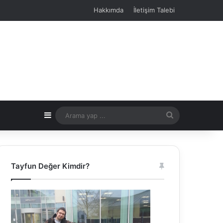
Hakkımda
İletişim Talebi
Kenar Bölmesi
Arama
yap
...
Tayfun Değer Kimdir?