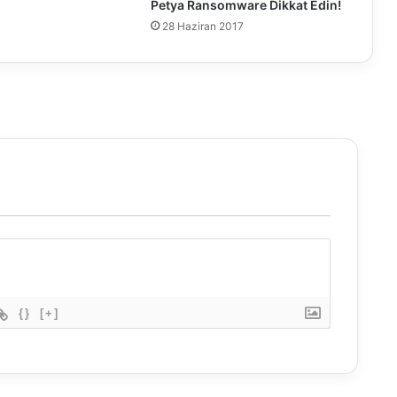
Petya Ransomware Dikkat Edin!
i
28 Haziran 2017
e
k
l
e
n
d
i
.
{}
[+]