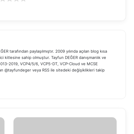
ER tarafından paylaşılmıştır. 2009 yılında açılan blog kısa
yici kitlesine sahip olmuştur. Tayfun DEĞER danışmanlık ve
t 2013-2019, VCP4/5/6, VCP5-DT, VCP-Cloud ve MCSE
 'dan @tayfundeger veya
RSS
ile sitedeki değişiklikleri takip
G
m
a