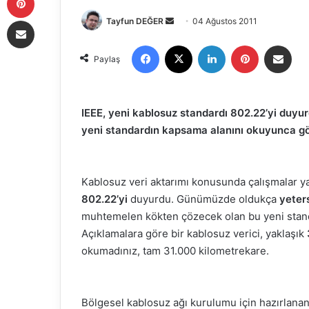
E-Posta ile paylaş
Tayfun DEĞER
B
04 Ağustos 2011
i
Facebook
X
LinkedIn
Pinterest
E-Posta ile paylaş
r
Paylaş
e
-
p
IEEE, yeni kablosuz standardı 802.22’yi duy
o
yeni standardın kapsama alanını okuyunca gö
s
t
a
Kablosuz veri aktarımı konusunda çalışmalar ya
g
802.22’yi
duyurdu. Günümüzde oldukça
yeter
ö
muhtemelen kökten çözecek olan bu yeni stan
n
Açıklamalara göre bir kablosuz verici, yaklaşık
d
okumadınız, tam 31.000 kilometrekare.
e
r
m
Bölgesel kablosuz ağı kurulumu için hazırlanan 
e