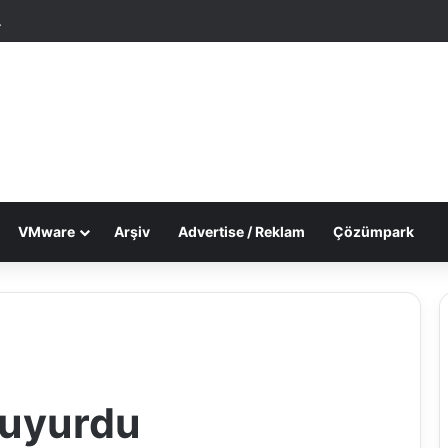
tgele Makale
Dış görünümü değiştir
VMware
Arşiv
Advertise / Reklam
Çözümpark
Duyurdu