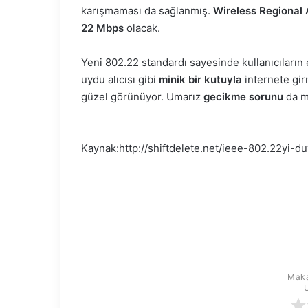
karışmaması da sağlanmış.
Wireless Regional
k
22 Mbps
olacak.
Yeni 802.22 standardı sayesinde kullanıcıların 
uydu alıcısı gibi
minik bir kutuyla
internete gir
güzel görünüyor. Umarız
gecikme sorunu
da m
Kaynak:http://shiftdelete.net/ieee-802.22yi-d
Maka