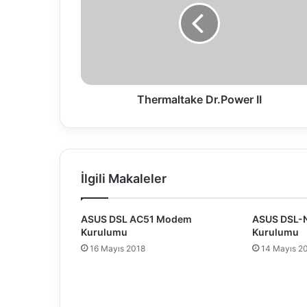
r
m
a
l
t
a
k
Thermaltake Dr.Power II
e
D
r
.
P
İlgili Makaleler
o
w
e
ASUS DSL AC51 Modem
ASUS DSL-
r
Kurulumu
Kurulumu
I
16 Mayıs 2018
14 Mayıs 2
I