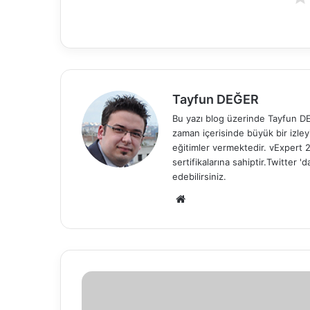
Tayfun DEĞER
Bu yazı blog üzerinde Tayfun DEĞ
zaman içerisinde büyük bir izle
eğitimler vermektedir. vExper
sertifikalarına sahiptir.Twitter
edebilirsiniz.
We
b
sit
esi
T
h
e