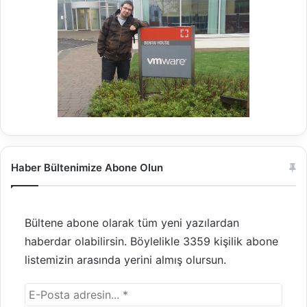
r
t
u
a
l
A
d
a
p
t
e
r
Haber Bültenimize Abone Olun
)
Bültene abone olarak tüm yeni yazılardan
haberdar olabilirsin. Böylelikle 3359 kişilik abone
listemizin arasında yerini almış olursun.