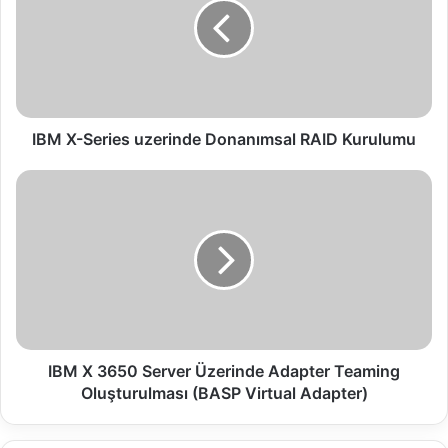
X
-
S
e
r
i
e
IBM X-Series uzerinde Donanımsal RAID Kurulumu
s
u
I
z
B
e
M
r
X
i
3
n
6
d
5
e
0
D
S
o
e
IBM X 3650 Server Üzerinde Adapter Teaming
n
r
Oluşturulması (BASP Virtual Adapter)
a
v
n
e