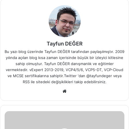
Tayfun DEĞER
Bu yazı blog üzerinde Tayfun DEĞER tarafından paylaşılmıştır. 2009
yılında açılan blog kısa zaman içerisinde büyük bir izleyici kitlesine
sahip olmuştur. Tayfun DEĞER danışmanlık ve eğitimler
vermektedir. vExpert 2013-2019, VCP4/5/6, VCP5-DT, VCP-Cloud
ve MCSE sertifikalarına sahiptir.Twitter 'dan @tayfundeger veya
RSS
ile sitedeki değişiklikleri takip edebilirsiniz.
We
b
sit
esi
I
B
M