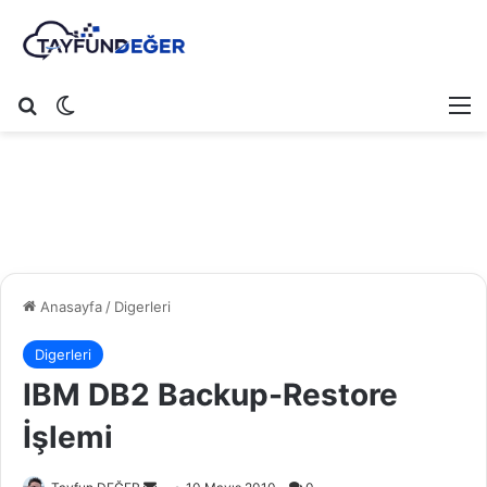
Arama yap ...
Dış görünümü değiştir
M
Anasayfa
/
Digerleri
Digerleri
IBM DB2 Backup-Restore
İşlemi