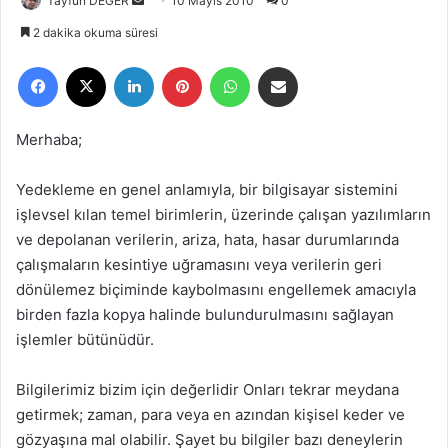
Tayfun DEĞER
B
10 Mayıs 2010
0
i
2 dakika okuma süresi
r
Facebook
X
LinkedIn
Pinterest
WhatsApp
E-Posta ile paylaş
e
-
p
Merhaba;
o
s
Yedekleme en genel anlamıyla, bir bilgisayar sistemini
t
işlevsel kılan temel birimlerin, üzerinde çalışan yazılımların
a
ve depolanan verilerin, ariza, hata, hasar durumlarında
g
çalışmaların kesintiye uğramasını veya verilerin geri
ö
dönülemez biçiminde kaybolmasını engellemek amacıyla
n
birden fazla kopya halinde bulundurulmasını sağlayan
d
e
işlemler bütünüdür.
r
m
Bilgilerimiz bizim için değerlidir Onları tekrar meydana
e
getirmek; zaman, para veya en azından kişisel keder ve
k
gözyaşına mal olabilir. Şayet bu bilgiler bazı deneylerin