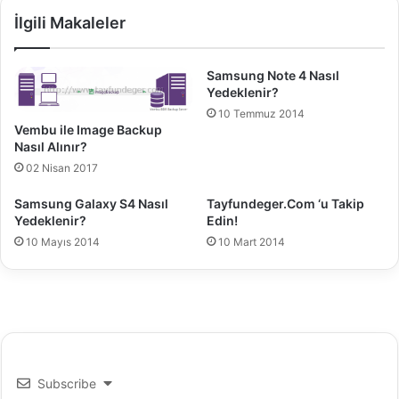
ı
r
İlgili Makaleler
m
Ü
s
z
a
e
Samsung Note 4 Nasıl
l
r
Yedeklenir?
R
i
10 Temmuz 2014
A
n
Vembu ile Image Backup
I
d
Nasıl Alınır?
D
e
02 Nisan 2017
K
A
u
d
Samsung Galaxy S4 Nasıl
Tayfundeger.Com ‘u Takip
r
a
Yedeklenir?
Edin!
u
p
10 Mayıs 2014
10 Mart 2014
l
t
u
e
m
r
u
T
e
a
m
i
Subscribe
n