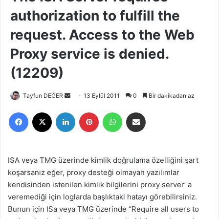
authorization to fulfill the
request. Access to the Web
Proxy service is denied.
(12209)
Tayfun DEĞER
B
13 Eylül 2011
0
Bir dakikadan az
i
Facebook
X
LinkedIn
Pinterest
WhatsApp
E-Posta ile paylaş
r
e
-
p
ISA veya TMG üzerinde kimlik doğrulama özelliğini şart
o
koşarsanız eğer, proxy desteği olmayan yazılımlar
s
kendisinden istenilen kimlik bilgilerini proxy server’ a
t
veremediği için loglarda başlıktaki hatayı görebilirsiniz.
a
Bunun için ISa veya TMG üzerinde “Require all users to
g