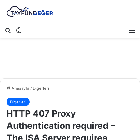
Arama yap ...
Dış görünümü değiştir
M
Anasayfa
/
Digerleri
Digerleri
HTTP 407 Proxy
Authentication required –
The ISA Server requires