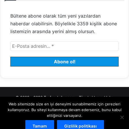
Bültene abone olarak tüm yeni yazılardan
haberdar olabilirsin. Böylelikle 3359 kişilik abone
listemizin arasında yerini almış olursun.
© 2008 - 2026 Tayfundeğer.com - Tüm hakları saklıdır.
Web sitemizde size en iyi deneyimi sunabilmemiz için çerezleri
Hosting
Bulut Sunucu
Sanal (VDS) Sunucu
Yönetilen Sunucu
kullanıyoruz. Bu siteyi kullanmaya devam ederseniz, bunu kabul
ettiğinizi varsayarız.
Kiralık Sunucu
Halka Arz Danışmanlık
Borsa
Tamam
Gizlilik politikası