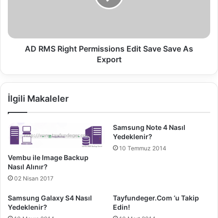
H
R
y
i
p
g
e
h
r
t
AD RMS Right Permissions Edit Save Save As
-
P
Export
V
e
Ç
r
a
m
İlgili Makaleler
l
i
ı
s
ş
s
Samsung Note 4 Nasıl
t
i
Yedeklenir?
ı
o
10 Temmuz 2014
r
n
Vembu ile Image Backup
ı
s
Nasıl Alınır?
l
E
02 Nisan 2017
a
d
b
i
Samsung Galaxy S4 Nasıl
Tayfundeger.Com ‘u Takip
i
t
Yedeklenir?
Edin!
l
S