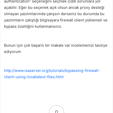
authentication” seçeneğini seçmek ciddi sorunlara yol
ö
açabilir. Eğer bu seçenek açık olsun ancak proxy desteği
n
olmayan yazılımlarımda çalışsın derseniz bu durumda bu
d
yazılımların çalıştığı bilgisayara firewall client yüklemeli ve
e
bypass özelliğini kullanmalısınız.
r
m
e
Bunun için çok başarılı bir makale var incelemenizi tavsiye
k
ediyorum
http://www.isaserver.org/tutorials/bypassing-firewall-
client-using-locallatext-files.html
0