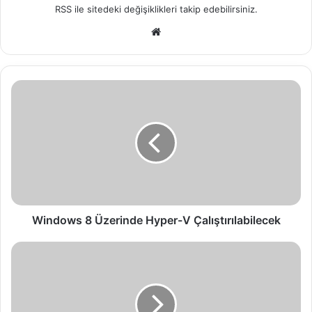
RSS
ile sitedeki değişiklikleri takip edebilirsiniz.
We
b
sit
esi
W
i
n
d
o
w
s
8
Ü
z
Windows 8 Üzerinde Hyper-V Çalıştırılabilecek
e
r
A
i
D
n
R
d
M
e
S