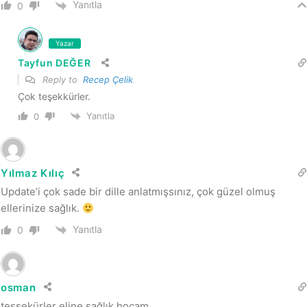
Yanıtla
0
Yazar
Tayfun DEĞER
Reply to
Recep Çelik
Çok teşekkürler.
Yanıtla
0
Yılmaz Kılıç
Update’i çok sade bir dille anlatmışsınız, çok güzel olmuş
ellerinize sağlık.
Yanıtla
0
osman
teşşekürler eline sağlık hocam