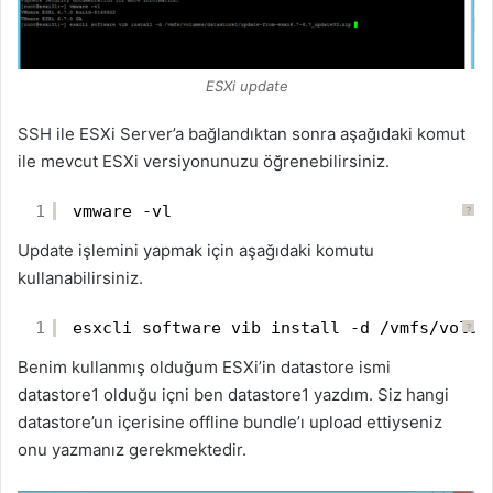
ESXi update
SSH ile ESXi Server’a bağlandıktan sonra aşağıdaki komut
ile mevcut ESXi versiyonunuzu öğrenebilirsiniz.
1
vmware -vl
?
Update işlemini yapmak için aşağıdaki komutu
kullanabilirsiniz.
1
esxcli software vib install -d /vmfs/volum
?
Benim kullanmış olduğum ESXi’in datastore ismi
datastore1 olduğu içni ben datastore1 yazdım. Siz hangi
datastore’un içerisine offline bundle’ı upload ettiyseniz
onu yazmanız gerekmektedir.