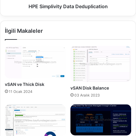
c
v
HPE Simplivity Data Deduplication
o
i
n
t
t
y
İlgili Makaleler
e
D
n
a
t
t
l
a
i
D
b
e
r
d
a
u
r
p
vSAN ve Thick Disk
vSAN Disk Balance
y
l
11 Ocak 2024
i
03 Aralık 2023
c
a
t
i
o
n