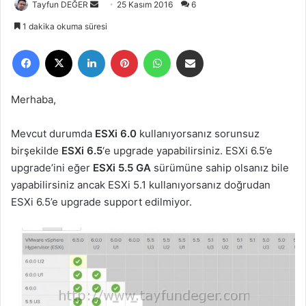
Tayfun DEĞER
B
25 Kasım 2016
6
i
1 dakika okuma süresi
r
Facebook
X
LinkedIn
Pinterest
WhatsApp
E-Posta ile paylaş
e
-
p
Merhaba,
o
s
Mevcut durumda
ESXi 6.0
kullanıyorsanız sorunsuz
t
birşekilde
ESXi 6.5
‘e upgrade yapabilirsiniz. ESXi 6.5’e
a
upgrade’ini eğer
ESXi 5.5 GA
sürümüne sahip olsanız bile
g
yapabilirsiniz ancak ESXi 5.1 kullanıyorsanız doğrudan
ö
ESXi 6.5’e upgrade support edilmiyor.
n
d
e
r
m
e
k