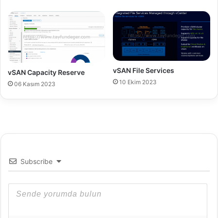
r
e
I
r
n
S
s
e
t
r
a
v
l
e
vSAN File Services
vSAN Capacity Reserve
l
r
10 Ekim 2023
06 Kasım 2023
a
6
t
.
i
5
o
'
n
a
U
p
g
Subscribe
r
a
d
e