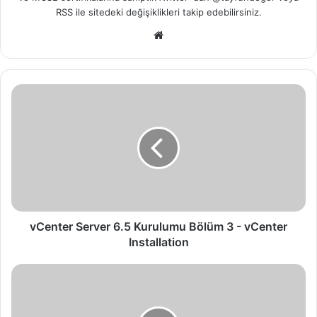
RSS
ile sitedeki değişiklikleri takip edebilirsiniz.
We
b
sit
esi
v
C
e
n
t
e
r
S
e
r
vCenter Server 6.5 Kurulumu Bölüm 3 - vCenter
v
Installation
e
r
v
6
C
.
e
5
n