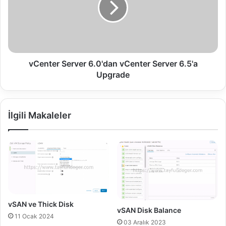
K
t
u
e
r
r
u
S
l
e
u
r
vCenter Server 6.0'dan vCenter Server 6.5'a
m
v
Upgrade
u
e
B
r
ö
6
İlgili Makaleler
l
.
ü
0
m
'
3
d
-
a
v
n
C
v
e
C
n
e
vSAN ve Thick Disk
vSAN Disk Balance
t
n
11 Ocak 2024
e
t
03 Aralık 2023