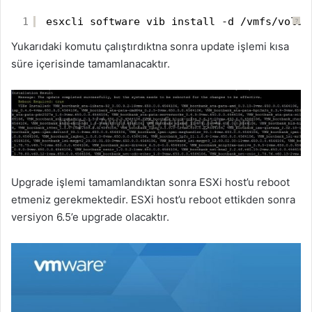
1
esxcli software vib install -d /vmfs/volum
?
Yukarıdaki komutu çalıştırdıktna sonra update işlemi kısa
süre içerisinde tamamlanacaktır.
Upgrade işlemi tamamlandıktan sonra ESXi host’u reboot
etmeniz gerekmektedir. ESXi host’u reboot ettikden sonra
versiyon 6.5’e upgrade olacaktır.