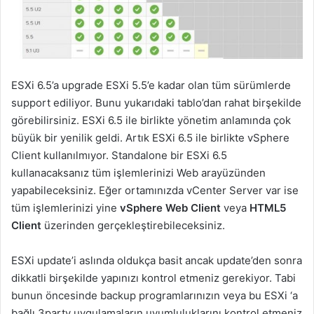
ESXi 6.5’a upgrade ESXi 5.5’e kadar olan tüm sürümlerde
support ediliyor. Bunu yukarıdaki tablo’dan rahat birşekilde
görebilirsiniz. ESXi 6.5 ile birlikte yönetim anlamında çok
büyük bir yenilik geldi. Artık ESXi 6.5 ile birlikte vSphere
Client kullanılmıyor. Standalone bir ESXi 6.5
kullanacaksanız tüm işlemlerinizi Web arayüzünden
yapabileceksiniz. Eğer ortamınızda vCenter Server var ise
tüm işlemlerinizi yine
vSphere Web Client
veya
HTML5
Client
üzerinden gerçekleştirebileceksiniz.
ESXi update’i aslında oldukça basit ancak update’den sonra
dikkatli birşekilde yapınızı kontrol etmeniz gerekiyor. Tabi
bunun öncesinde backup programlarınızın veya bu ESXi ‘a
bağlı 3party uygulamaların uyumluluklarını kontrol etmeniz