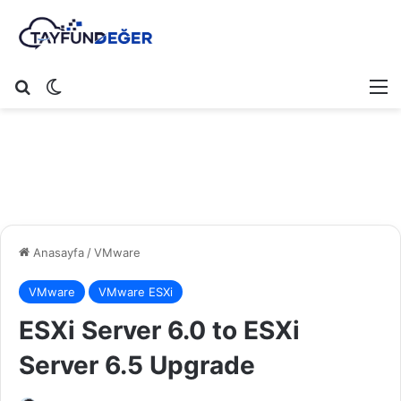
Arama yap ...
Dış görünümü değiştir
M
Anasayfa
/
VMware
VMware
VMware ESXi
ESXi Server 6.0 to ESXi
Server 6.5 Upgrade