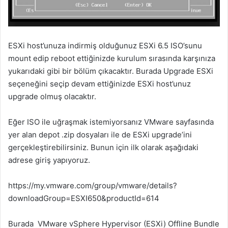
ESXi host’unuza indirmiş olduğunuz ESXi 6.5 ISO’sunu
mount edip reboot ettiğinizde kurulum sırasında karşınıza
yukarıdaki gibi bir bölüm çıkacaktır. Burada Upgrade ESXi
seçeneğini seçip devam ettiğinizde ESXi host’unuz
upgrade olmuş olacaktır.
Eğer ISO ile uğraşmak istemiyorsanız VMware sayfasında
yer alan depot .zip dosyaları ile de ESXi upgrade’ini
gerçekleştirebilirsiniz. Bunun için ilk olarak aşağıdaki
adrese giriş yapıyoruz.
https://my.vmware.com/group/vmware/details?
downloadGroup=ESXI650&productId=614
Burada VMware vSphere Hypervisor (ESXi) Offline Bundle