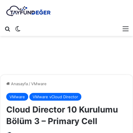
Arama yap ...
Dış görünümü değiştir
M
Anasayfa
/
VMware
VMware
VMware vCloud Director
Cloud Director 10 Kurulumu
Bölüm 3 – Primary Cell