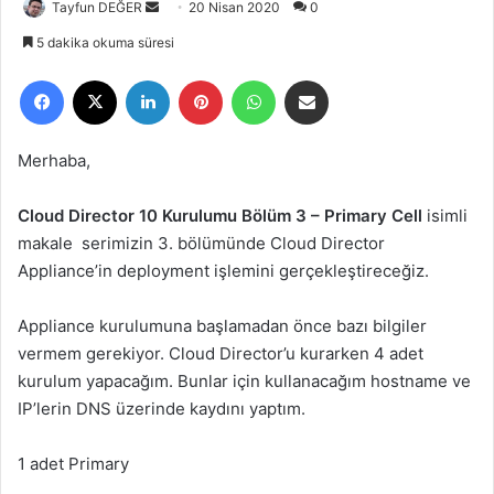
Tayfun DEĞER
B
20 Nisan 2020
0
i
5 dakika okuma süresi
r
Facebook
X
LinkedIn
Pinterest
WhatsApp
E-Posta ile paylaş
e
-
p
Merhaba,
o
s
Cloud Director 10 Kurulumu Bölüm 3 – Primary Cell
isimli
t
makale serimizin 3. bölümünde Cloud Director
a
Appliance’in deployment işlemini gerçekleştireceğiz.
g
ö
Appliance kurulumuna başlamadan önce bazı bilgiler
n
vermem gerekiyor. Cloud Director’u kurarken 4 adet
d
e
kurulum yapacağım. Bunlar için kullanacağım hostname ve
r
IP’lerin DNS üzerinde kaydını yaptım.
m
e
1 adet Primary
k