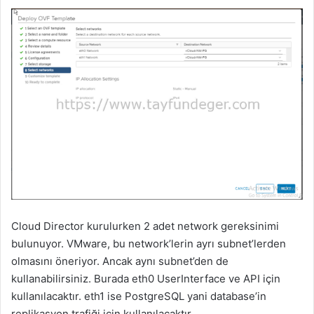
Cloud Director kurulurken 2 adet network gereksinimi
bulunuyor. VMware, bu network’lerin ayrı subnet’lerden
olmasını öneriyor. Ancak aynı subnet’den de
kullanabilirsiniz. Burada eth0 UserInterface ve API için
kullanılacaktır. eth1 ise PostgreSQL yani database’in
replikasyon trafiği için kullanılacaktır.