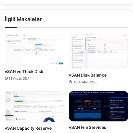
t
o
r
İlgili Makaleler
1
0
K
u
r
u
l
u
m
vSAN ve Thick Disk
vSAN Disk Balance
u
11 Ocak 2024
B
03 Aralık 2023
ö
l
ü
m
4
-
S
vSAN File Services
vSAN Capacity Reserve
t