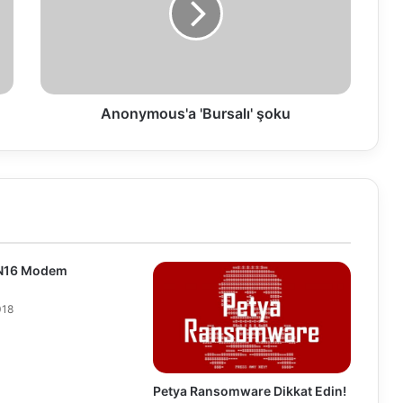
y
m
o
u
s
'
Anonymous'a 'Bursalı' şoku
a
'
B
u
r
s
a
l
N16 Modem
ı
'
018
ş
o
k
u
Petya Ransomware Dikkat Edin!