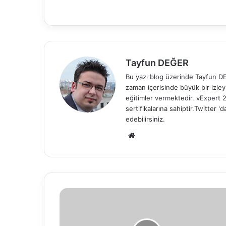
Tayfun DEĞER
Bu yazı blog üzerinde Tayfun DEĞ
zaman içerisinde büyük bir izle
eğitimler vermektedir. vExper
sertifikalarına sahiptir.Twitter
edebilirsiniz.
We
b
sit
esi
İ
n
t
e