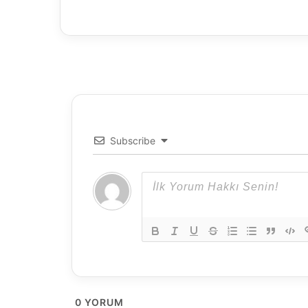
ğ
ı
z
Subscribe
0
YORUM