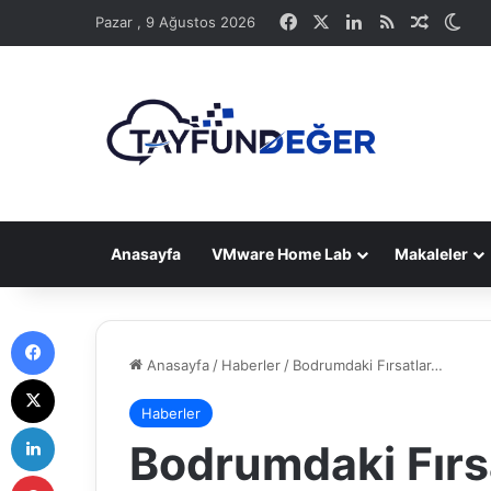
Facebook
X
LinkedIn
RSS
Rastge
Dış
Pazar , 9 Ağustos 2026
Anasayfa
VMware Home Lab
Makaleler
Facebook
Anasayfa
/
Haberler
/
Bodrumdaki Fırsatlar…
X
Haberler
LinkedIn
Bodrumdaki Fırs
Pinterest