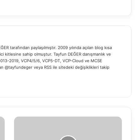
ER tarafından paylaşılmıştır. 2009 yılında açılan blog kısa
yici kitlesine sahip olmuştur. Tayfun DEĞER danışmanlık ve
t 2013-2019, VCP4/5/6, VCP5-DT, VCP-Cloud ve MCSE
 'dan @tayfundeger veya
RSS
ile sitedeki değişiklikleri takip
A
n
o
n