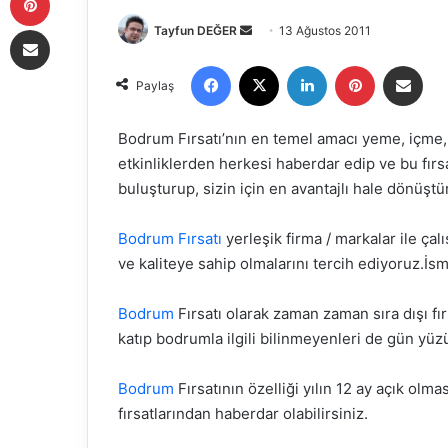
E-Posta ile paylaş
Tayfun DEĞER
B
13 Ağustos 2011
i
Facebook
X
LinkedIn
Pinterest
E-Posta ile paylaş
r
Paylaş
e
-
Bodrum Fırsatı’nın en temel amacı yeme, içme
p
etkinliklerden herkesi haberdar edip ve bu fırsa
o
buluşturup, sizin için en avantajlı hale dönüştü
s
t
Bodrum Fırsatı
yerleşik firma / markalar ile çalı
a
ve kaliteye sahip olmalarını tercih ediyoruz.İsm
g
ö
Bodrum
Fırsatı olarak zaman zaman sıra dışı f
n
katıp bodrumla ilgili bilinmeyenleri de gün yü
d
e
Bodrum
Fırsatının özelliği yılın 12 ay açık olma
r
fırsatlarından haberdar olabilirsiniz.
m
e