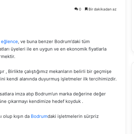
0
Bir dakikadan az
,
eğlence
, ve buna benzer Bodrum’daki tüm
tları üyeleri ile en uygun ve en ekonomik fiyatlarla
rmektir.
şır , Birlikte çalıştığımız mekanların belirli bir geçmişe
ini kendi alanında duyurmuş işletmeler ilk tercihimizdir.
ırsatlara imza atıp Bodrum’un marka değerine değer
züne çıkarmayı kendimize hedef koyduk .
sı olup kışın da
Bodrum
daki işletmelerin sürpriz