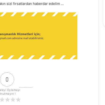
akın sizi fırsatlardan haberdar edelim …
0
leyi Oylamayı 
Unutmayın !