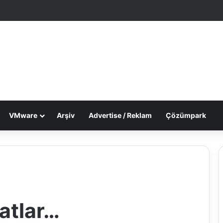
le Makale
 görünümü değiştir
VMware
Arşiv
Advertise / Reklam
Çözümpark
atlar…