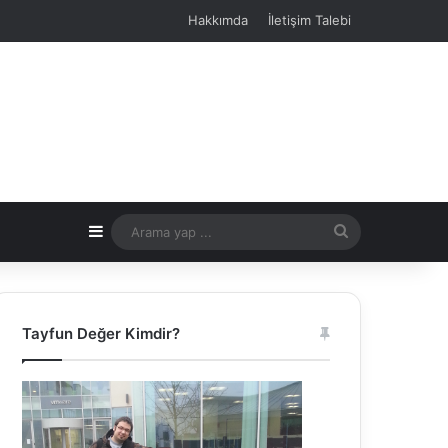
Hakkımda
İletişim Talebi
Kenar Bölmesi
Arama
yap
...
Tayfun Değer Kimdir?