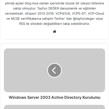
yılında açılan blog kısa zaman içerisinde büyük bir izleyici kitlesine
sahip olmuştur. Tayfun DEĞER danışmanlık ve eğitimler
vermektedir. vExpert 2013-2019, VCP4/5/6, VCP5-DT, VCP-Cloud
ve MCSE sertifikalarına sahiptir.Twitter 'dan @tayfundeger veya
RSS
ile sitedeki değişiklikleri takip edebilirsiniz.
We
b
sit
esi
W
i
n
d
o
w
s
S
e
r
Windows Server 2003 Active Directory Kurulumu
v
e
I