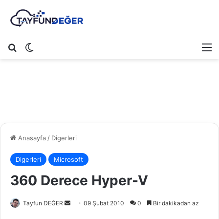
Arama yap ...
Dış görünümü değiştir
M
Anasayfa
/
Digerleri
Digerleri
Microsoft
360 Derece Hyper-V
Tayfun DEĞER
B
09 Şubat 2010
0
Bir dakikadan az
i