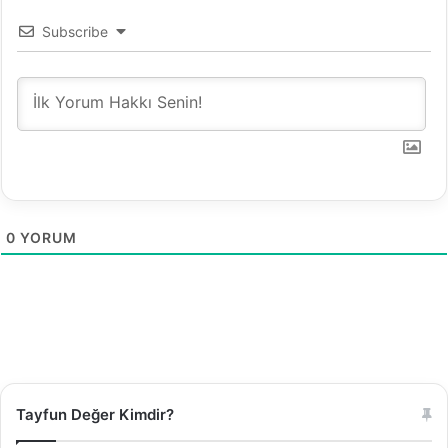
y
o
Subscribe
r
.
.
0
YORUM
Tayfun Değer Kimdir?