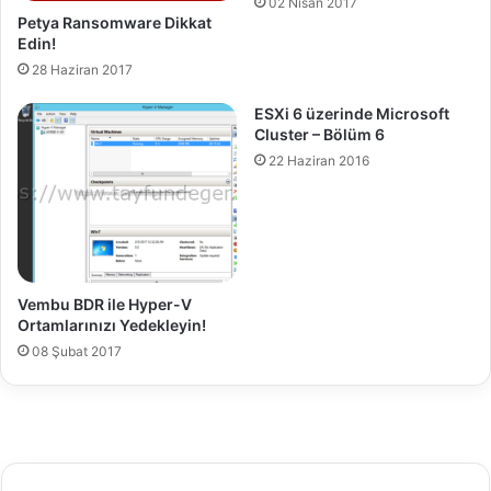
02 Nisan 2017
u
l
Petya Ransomware Dikkat
r
i
Edin!
u
l
28 Haziran 2017
l
e
u
r
ESXi 6 üzerinde Microsoft
m
G
Cluster – Bölüm 6
u
ü
22 Haziran 2016
n
ü
H
e
d
i
Vembu BDR ile Hyper-V
y
Ortamlarınızı Yedekleyin!
e
08 Şubat 2017
s
i
v
e
r
i