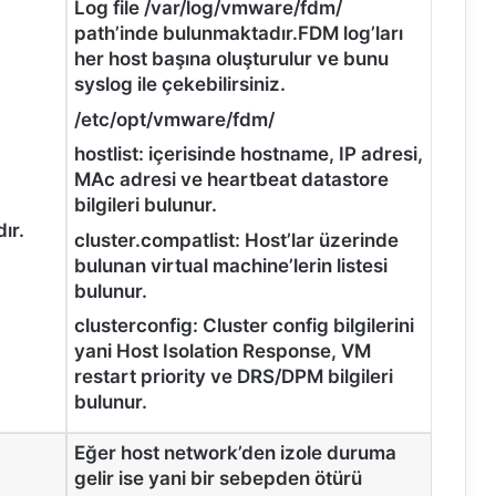
Log file /var/log/vmware/fdm/
path’inde bulunmaktadır.FDM log’ları
her host başına oluşturulur ve bunu
syslog ile çekebilirsiniz.
/etc/opt/vmware/fdm/
hostlist: içerisinde hostname, IP adresi,
MAc adresi ve heartbeat datastore
bilgileri bulunur.
ır.
cluster.compatlist: Host’lar üzerinde
bulunan virtual machine’lerin listesi
bulunur.
clusterconfig: Cluster config bilgilerini
yani Host Isolation Response, VM
restart priority ve DRS/DPM bilgileri
bulunur.
Eğer host network’den izole duruma
gelir ise yani bir sebepden ötürü