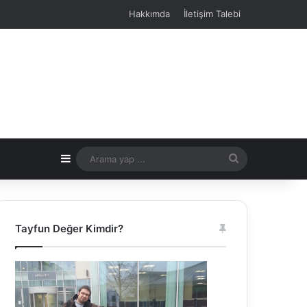
Hakkımda
İletişim Talebi
Kenar Bölmesi
Arama
yap
...
Tayfun Değer Kimdir?