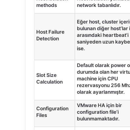
methods
network tabanlıdır.
Eğer host, cluster içer
bulunan diğer host’lar i
Host Failure
arasındaki heartbeat’i
Detection
saniyeden uzun kayb
ise.
Default olarak power 
durumda olan her virtu
Slot Size
machine için CPU
Calculation
rezervasyonu 256 Mh
olarak ayarlanmıştır.
VMware HA için bir
Configuration
configuration file’i
Files
bulunmamaktadır.