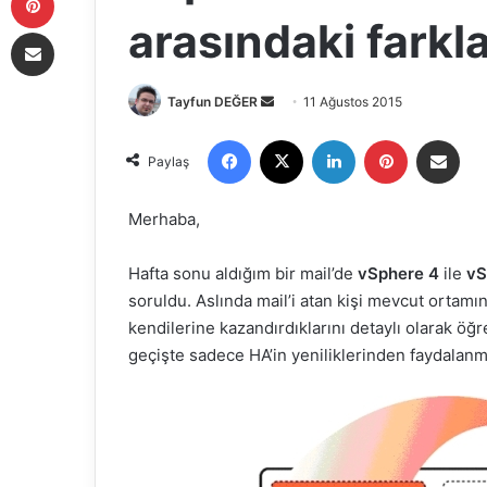
arasındaki farkl
E-Posta ile paylaş
Tayfun DEĞER
B
11 Ağustos 2015
i
Facebook
X
LinkedIn
Pinterest
E-Posta ile paylaş
r
Paylaş
e
-
Merhaba,
p
o
Hafta sonu aldığım bir mail’de
vSphere 4
ile
vS
s
soruldu. Aslında mail’i atan kişi mevcut ortam
t
kendilerine kazandırdıklarını detaylı olarak ö
a
geçişte sadece HA’in yeniliklerinden faydalan
g
ö
n
d
e