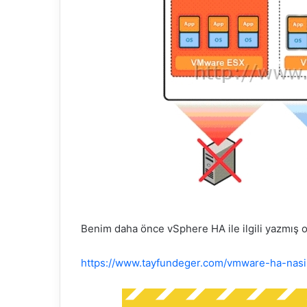
r
m
e
k
Benim daha önce vSphere HA ile ilgili yazmış ol
https://www.tayfundeger.com/vmware-ha-nasil-