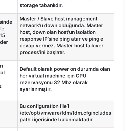
storage tabanlıdır.
Master / Slave host management
isinde
network’u down olduğunda. Master
le
host, down olan host’un isolation
 15
response IP’sine ping atar ve ping’e
eder
cevap vermez. Master host failover
process’ini başlatır.
on
Default olarak power on durumda olan
al
her virtual machine için CPU
rezervasyonu 32 Mhz olarak
z
ayarlanmıştır.
Bu configuration file’i
/etc/opt/vmware/fdm/fdm.cfgincludes
path’i içerisinde bulunmaktadır.