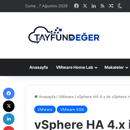
Facebook
X
LinkedIn
RSS
Rastge
Dış
Cuma , 7 Ağustos 2026
Anasayfa
VMware Home Lab
Makaleler
Facebook
Anasayfa
/
VMware
/
vSphere HA 4.x ile vSphere HA
X
VMware
VMware ESXi
LinkedIn
vSphere HA 4.x 
Pinterest