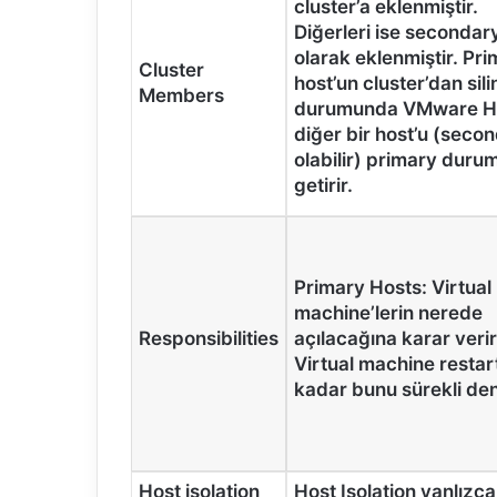
cluster’a eklenmiştir.
Diğerleri ise secondar
olarak eklenmiştir. Pr
Cluster
host’un cluster’dan sil
Members
durumunda VMware 
diğer bir host’u (seco
olabilir) primary duru
getirir.
Primary Hosts: Virtual
machine’lerin nerede
Responsibilities
açılacağına karar verir
Virtual machine restar
kadar bunu sürekli den
Host isolation
Host Isolation yanlızca