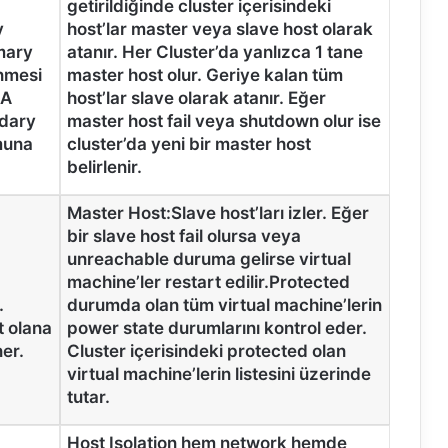
getirildiğinde cluster içerisindeki
y
host’lar master veya slave host olarak
imary
atanır. Her Cluster’da yanlızca 1 tane
inmesi
master host olur. Geriye kalan tüm
HA
host’lar slave olarak atanır. Eğer
ndary
master host fail veya shutdown olur ise
muna
cluster’da yeni bir master host
belirlenir.
Master Host:Slave host’ları izler. Eğer
bir slave host fail olursa veya
unreachable duruma gelirse virtual
machine’ler restart edilir.Protected
.
durumda olan tüm virtual machine’lerin
t olana
power state durumlarını kontrol eder.
er.
Cluster içerisindeki protected olan
virtual machine’lerin listesini üzerinde
tutar.
Host Isolation hem network hemde