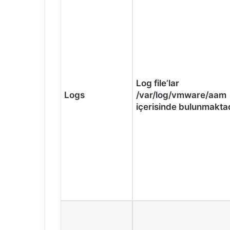
Log file’lar
Logs
/var/log/vmware/aam
içerisinde bulunmaktad