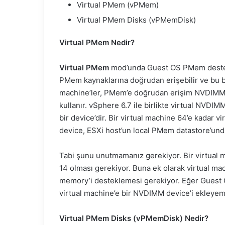
Virtual PMem (vPMem)
Virtual PMem Disks (vPMemDisk)
Virtual PMem Nedir?
Virtual PMem
mod’unda Guest OS PMem desteği 
PMem kaynaklarına doğrudan erişebilir ve bu bell
machine’ler, PMem’e doğrudan erişim NVDIMM (v
kullanır. vSphere 6.7 ile birlikte virtual NVDI
bir device’dir. Bir virtual machine 64’e kadar vi
device, ESXi host’un local PMem datastore’unda
Tabi şunu unutmamanız gerekiyor. Bir virtual
14 olması gerekiyor. Buna ek olarak virtual ma
memory’i desteklemesi gerekiyor. Eğer Guest O
virtual machine’e bir NVDIMM device’i ekleyem
Virtual PMem Disks (vPMemDisk) Nedir?