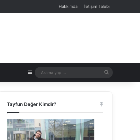
Hakkımda
İletişim Talebi
Kenar Bölmesi
Arama
yap
...
Tayfun Değer Kimdir?