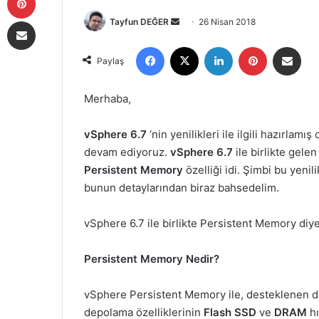
E-Posta ile paylaş
Tayfun DEĞER
B
26 Nisan 2018
i
Facebook
X
LinkedIn
Pinterest
E-Posta ile paylaş
r
Paylaş
e
-
Merhaba,
p
o
vSphere 6.7
‘nin yenilikleri ile ilgili hazırla
s
devam ediyoruz.
vSphere 6.7
ile birlikte gele
t
Persistent Memory
özelliği idi. Şimbi bu yeni
a
bunun detaylarından biraz bahsedelim.
g
ö
vSphere 6.7 ile birlikte Persistent Memory diye b
n
d
Persistent Memory Nedir?
e
r
vSphere Persistent Memory ile, desteklenen do
m
depolama özelliklerinin
Flash SSD
ve
DRAM
hı
e