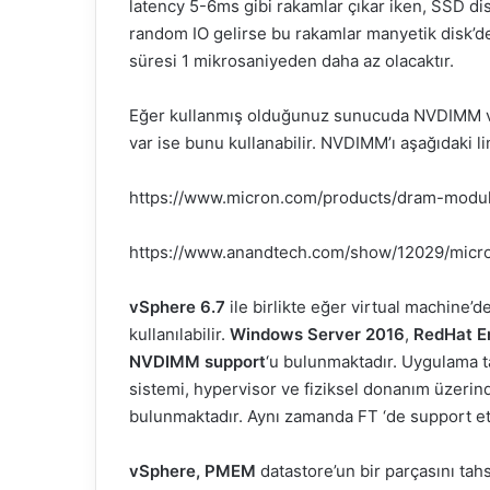
latency 5-6ms gibi rakamlar çıkar iken, SSD dis
random IO gelirse bu rakamlar manyetik disk’d
süresi 1 mikrosaniyeden daha az olacaktır.
Eğer kullanmış olduğunuz sunucuda NVDIMM var
var ise bunu kullanabilir. NVDIMM’ı aşağıdaki li
https://www.micron.com/products/dram-modu
https://www.anandtech.com/show/12029/mi
vSphere 6.7
ile birlikte eğer virtual machine’
kullanılabilir.
Windows Server 2016
,
RedHat En
NVDIMM support
‘u bulunmaktadır. Uygulama 
sistemi, hypervisor ve fiziksel donanım üzerind
bulunmaktadır. Aynı zamanda FT ‘de support e
vSphere, PMEM
datastore’un bir parçasını tahsi