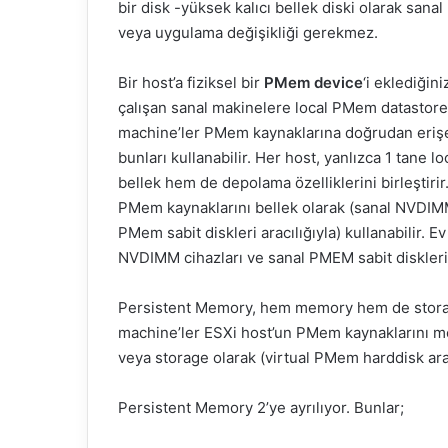
bir disk -yüksek kalıcı bellek diski olarak san
veya uygulama değişikliği gerekmez.
Bir host’a fiziksel bir
PMem device
‘i eklediğin
çalışan sanal makinelere local PMem datastore’u
machine’ler PMem kaynaklarına doğrudan erişeb
bunları kullanabilir. Her host, yanlızca 1 tane l
bellek hem de depolama özelliklerini birleştirir
PMem kaynaklarını bellek olarak (sanal NVDIMM 
PMem sabit diskleri aracılığıyla) kullanabilir.
NVDIMM cihazları ve sanal PMEM sabit diskleri
Persistent Memory, hem memory hem de storage öz
machine’ler ESXi host’un PMem kaynaklarını mem
veya storage olarak (virtual PMem harddisk aracı
Persistent Memory 2’ye ayrılıyor. Bunlar;