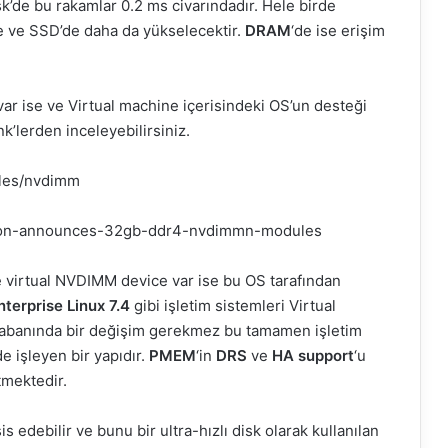
k’de bu rakamlar 0.2 ms civarındadır. Hele birde
e ve SSD’de daha da yükselecektir.
DRAM
‘de ise erişim
 ise ve Virtual machine içerisindeki OS’un desteği
nk’lerden inceleyebilirsiniz.
les/nvdimm
cron-announces-32gb-ddr4-nvdimmn-modules
de virtual NVDIMM device var ise bu OS tarafından
terprise Linux 7.4
gibi işletim sistemleri Virtual
tabanında bir değişim gerekmez bu tamamen işletim
e işleyen bir yapıdır.
PMEM
‘in
DRS
ve
HA support
‘u
tmektedir.
s edebilir ve bunu bir ultra-hızlı disk olarak kullanılan