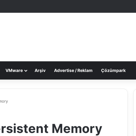
le Makale
 görünümü değiştir
VMware
Arşiv
Advertise / Reklam
Çözümpark
mory
ersistent Memory