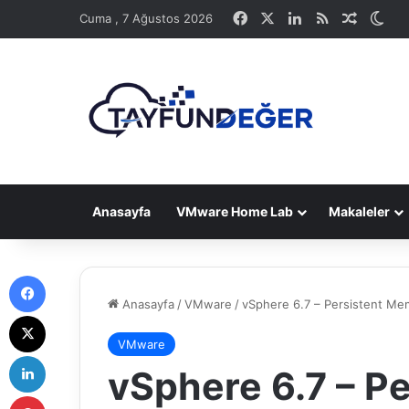
Facebook
X
LinkedIn
RSS
Rastge
Dış
Cuma , 7 Ağustos 2026
Anasayfa
VMware Home Lab
Makaleler
Facebook
Anasayfa
/
VMware
/
vSphere 6.7 – Persistent Me
X
VMware
LinkedIn
vSphere 6.7 – P
Pinterest