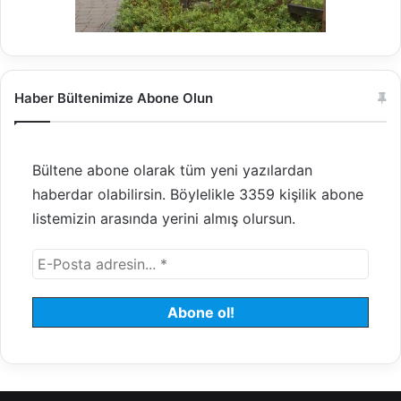
i
o
n
I
m
p
Haber Bültenimize Abone Olun
l
e
m
Bültene abone olarak tüm yeni yazılardan
e
n
haberdar olabilirsin. Böylelikle 3359 kişilik abone
t
listemizin arasında yerini almış olursun.
a
t
i
o
n