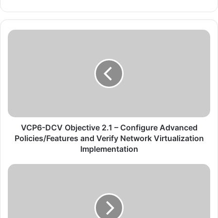
b
sit
esi
V
C
P
6
-
D
C
V
O
b
VCP6-DCV Objective 2.1 – Configure Advanced
j
Policies/Features and Verify Network Virtualization
e
Implementation
c
t
V
i
C
v
P
e
6
2
-