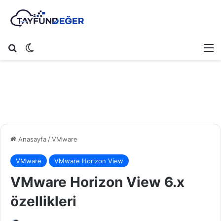
Arama yap ...
Dış görünümü değiştir
M
Anasayfa
/
VMware
VMware
VMware Horizon View
VMware Horizon View 6.x
özellikleri