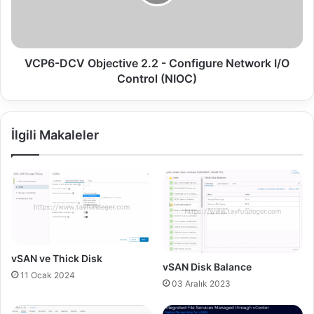
.
D
1
C
–
V
C
O
o
b
VCP6-DCV Objective 2.2 - Configure Network I/O
n
j
Control (NIOC)
f
e
i
c
g
t
u
İlgili Makaleler
i
r
v
e
e
A
2
d
.
v
2
a
-
n
C
c
o
vSAN ve Thick Disk
e
vSAN Disk Balance
n
11 Ocak 2024
d
f
03 Aralık 2023
P
i
o
g