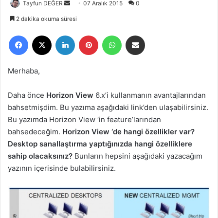
Tayfun DEĞER
B
07 Aralık 2015
0
i
2 dakika okuma süresi
r
Facebook
X
LinkedIn
Pinterest
WhatsApp
E-Posta ile paylaş
e
-
p
Merhaba,
o
s
Daha önce
Horizon View
6.x’i kullanmanın avantajlarından
t
bahsetmişdim. Bu yazıma aşağıdaki link’den ulaşabilirsiniz.
a
Bu yazımda Horizon View ‘in feature’larından
g
bahsedeceğim.
Horizon View ‘de hangi özellikler var?
ö
Desktop sanallaştırma yaptığınızda hangi özelliklere
n
sahip olacaksınız?
d
Bunların hepsini aşağıdaki yazacağım
e
yazının içerisinde bulabilirsiniz.
r
m
e
k