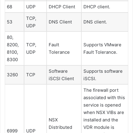
68
UDP
DHCP Client
DHCP client.
TCP,
53
DNS Client
DNS client.
UDP
80,
8200,
TCP,
Fault
Supports VMware
8100,
UDP
Tolerance
Fault Tolerance.
8300
Software
Supports software
3260
TCP
iSCSI Client
iSCSI.
The firewall port
associated with this
service is opened
when NSX VIBs are
NSX
installed and the
Distributed
VDR module is
6999
UDP