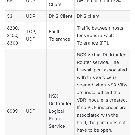
68
UDP
DHCP client for IPv4.
Client
53
UDP
DNS Client
DNS client.
8200,
Traffic between hosts
TCP,
Fault
8100,
for vSphere Fault
UDP
Tolerance
8300
Tolerance (FT).
NSX Virtual Distributed
Router service. The
firewall port associated
with this service is
opened when NSX VIBs
are installed and the
NSX
VDR module is created.
Distributed
If no VDR instances are
6999
UDP
Logical
associated with the
Router
host, the port does not
Service
have to be open.