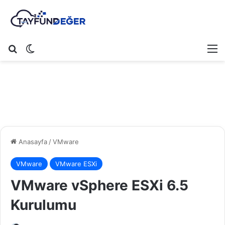
Arama yap ...
Dış görünümü değiştir
M
Anasayfa
/
VMware
VMware
VMware ESXi
VMware vSphere ESXi 6.5
Kurulumu