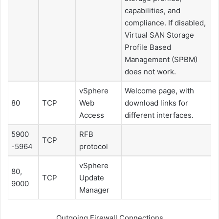
capabilities, and
compliance. If disabled,
Virtual SAN Storage
Profile Based
Management (SPBM)
does not work.
vSphere
Welcome page, with
80
TCP
Web
download links for
Access
different interfaces.
5900
RFB
TCP
-5964
protocol
vSphere
80,
TCP
Update
9000
Manager
Outgoing Firewall Connections