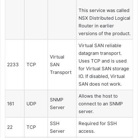
This service was called
NSX Distributed Logical
Router in earlier
versions of the product.
Virtual SAN reliable
datagram transport.
Virtual
Uses TCP and is used
2233
TCP
SAN
for Virtual SAN storage
Transport
IO. If disabled, Virtual
SAN does not work.
Allows the host to
SNMP
161
UDP
connect to an SNMP
Server
server.
SSH
Required for SSH
22
TCP
Server
access.