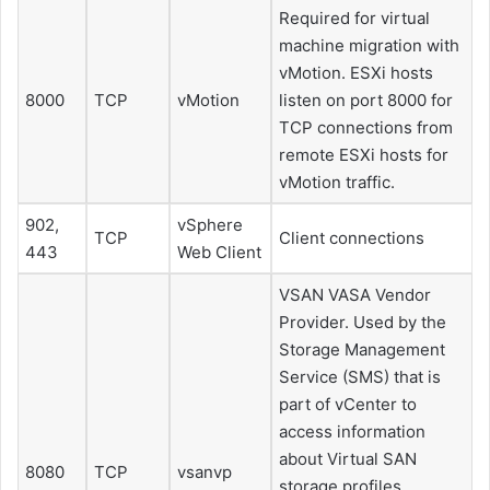
Required for virtual
machine migration with
vMotion.
ESXi
hosts
8000
TCP
vMotion
listen on port 8000 for
TCP connections from
remote
ESXi
hosts for
vMotion traffic.
902,
vSphere
TCP
Client connections
443
Web Client
VSAN VASA Vendor
Provider. Used by the
Storage Management
Service (SMS) that is
part of vCenter to
access information
about Virtual SAN
8080
TCP
vsanvp
storage profiles,