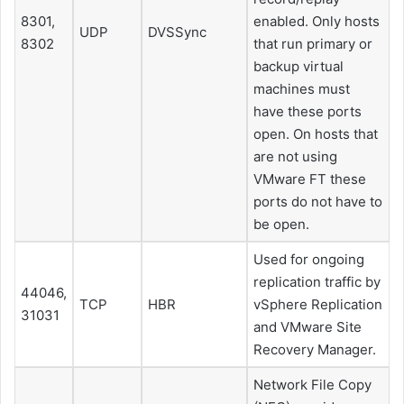
8301,
enabled. Only hosts
UDP
DVSSync
8302
that run primary or
backup virtual
machines must
have these ports
open. On hosts that
are not using
VMware FT these
ports do not have to
be open.
Used for ongoing
replication traffic by
44046,
TCP
HBR
vSphere Replication
31031
and VMware Site
Recovery Manager.
Network File Copy