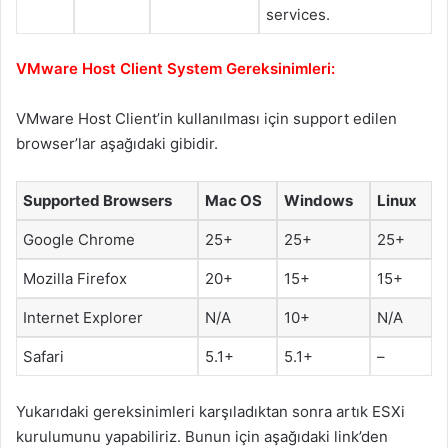
services.
VMware Host Client System Gereksinimleri:
VMware Host Client’in kullanılması için support edilen
browser’lar aşağıdaki gibidir.
Supported Browsers
Mac OS
Windows
Linux
Google Chrome
25+
25+
25+
Mozilla Firefox
20+
15+
15+
Internet Explorer
N/A
10+
N/A
Safari
5.1+
5.1+
–
Yukarıdaki gereksinimleri karşıladıktan sonra artık ESXi
kurulumunu yapabiliriz. Bunun için aşağıdaki link’den