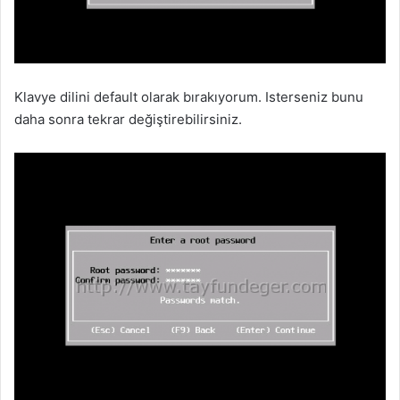
Klavye dilini default olarak bırakıyorum. Isterseniz bunu
daha sonra tekrar değiştirebilirsiniz.