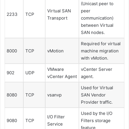
(Unicast peer to
Virtual SAN
peer
2233
TCP
Transport
communication)
between Virtual
SAN nodes.
Required for virtual
8000
TCP
vMotion
machine migration
with vMotion.
VMware
vCenter Server
902
UDP
vCenter Agent
agent.
Used for Virtual
8080
TCP
vsanvp
SAN Vendor
Provider traffic.
Used by the I/O
I/O Filter
9080
TCP
Filters storage
Service
feature