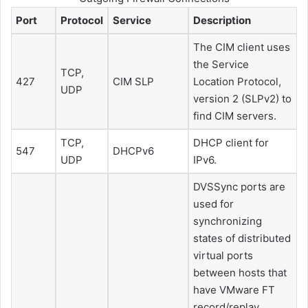
Port
Protocol
Service
Description
The CIM client uses
the Service
TCP,
427
CIM SLP
Location Protocol,
UDP
version 2 (SLPv2) to
find CIM servers.
TCP,
DHCP client for
547
DHCPv6
UDP
IPv6.
DVSSync ports are
used for
synchronizing
states of distributed
virtual ports
between hosts that
have VMware FT
record/replay