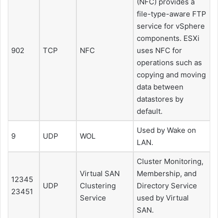
(NFC) provides a
file-type-aware FTP
service for vSphere
components.
ESXi
902
TCP
NFC
uses NFC for
operations such as
copying and moving
data between
datastores by
default.
Used by Wake on
9
UDP
WOL
LAN.
Cluster Monitoring,
Virtual SAN
Membership, and
12345
UDP
Clustering
Directory Service
23451
Service
used by Virtual
SAN.