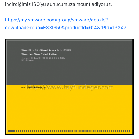
indirdiğimiz ISO’yu sunucumuza mount ediyoruz.
https://my.vmware.com/group/vmware/details?
downloadGroup=ESXI650&productId=614&rPId=13347