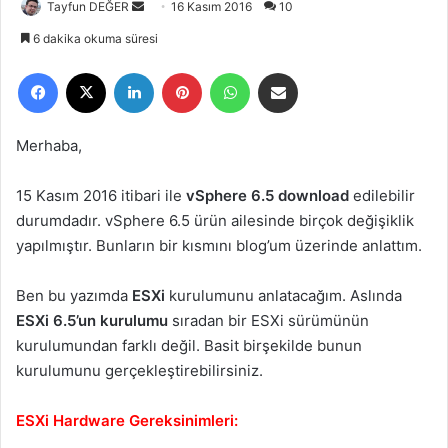
Tayfun DEĞER
B
16 Kasım 2016
10
i
6 dakika okuma süresi
r
Facebook
X
LinkedIn
Pinterest
WhatsApp
E-Posta ile paylaş
e
-
p
Merhaba,
o
s
15 Kasım 2016 itibari ile
vSphere 6.5 download
edilebilir
t
durumdadır. vSphere 6.5 ürün ailesinde birçok değişiklik
a
yapılmıştır. Bunların bir kısmını blog’um üzerinde anlattım.
g
ö
Ben bu yazımda
ESXi
kurulumunu anlatacağım. Aslında
n
ESXi 6.5’un kurulumu
d
sıradan bir ESXi sürümünün
e
kurulumundan farklı değil. Basit birşekilde bunun
r
kurulumunu gerçekleştirebilirsiniz.
m
e
ESXi Hardware Gereksinimleri:
k