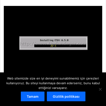
Web sitemizde size en iyi deneyimi sunabilmemiz için çerezleri
kullanıyoruz. Bu siteyi kullanmaya devam ederseniz, bunu kabul
ettiğinizi varsayarız.
10
Kurulum süresi kullanmış olduğunuz sunucunun
özelliklerine bağlı olarak uzayabilir veya kısalabilir.
Tamam
Gizlilik politikası