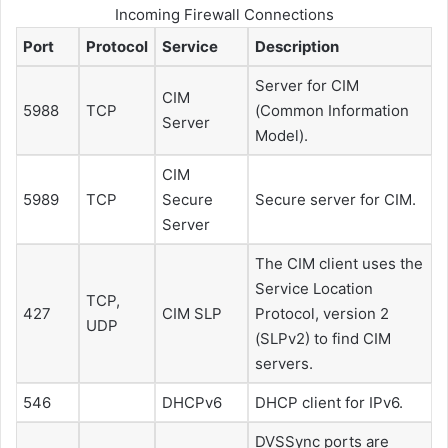
Incoming Firewall Connections
Port
Protocol
Service
Description
Server for CIM
CIM
5988
TCP
(Common Information
Server
Model).
CIM
5989
TCP
Secure
Secure server for CIM.
Server
The CIM client uses the
Service Location
TCP,
427
CIM SLP
Protocol, version 2
UDP
(SLPv2) to find CIM
servers.
546
DHCPv6
DHCP client for IPv6.
DVSSync ports are