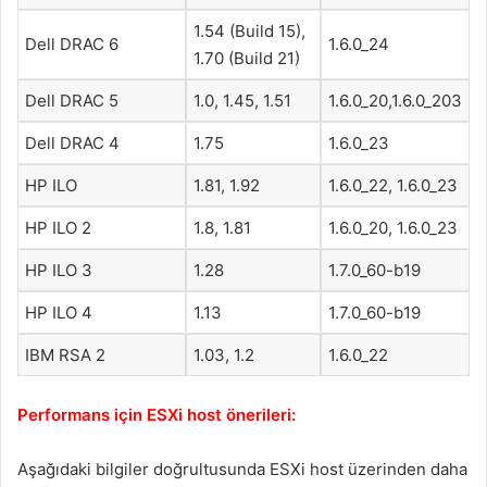
1.54 (Build 15),
Dell DRAC 6
1.6.0_24
1.70 (Build 21)
Dell DRAC 5
1.0, 1.45, 1.51
1.6.0_20,1.6.0_203
Dell DRAC 4
1.75
1.6.0_23
HP ILO
1.81, 1.92
1.6.0_22, 1.6.0_23
HP ILO 2
1.8, 1.81
1.6.0_20, 1.6.0_23
HP ILO 3
1.28
1.7.0_60-b19
HP ILO 4
1.13
1.7.0_60-b19
IBM RSA 2
1.03, 1.2
1.6.0_22
Performans için ESXi host önerileri:
Aşağıdaki bilgiler doğrultusunda ESXi host üzerinden daha