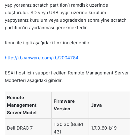
yapıyorsanız scratch partition’ı ramdisk üzerinde
oluşturulur. SD veya USB aygıt üzerine kurulum
yaptıysanız kurulum veya upgrade’den sonra yine scratch
partition’ın ayarlanması gerekmektedir.
Konu ile ilgili aşağıdaki link incelenebilir.
http://kb.vmware.com/kb/2004784
ESXi host için support edilen Remote Management Server
Model’leri aşağıdaki gibidir.
Remote
Firmware
Management
Java
Version
Server Model
1.30.30 (Build
Dell DRAC 7
1.7.0_60-b19
43)