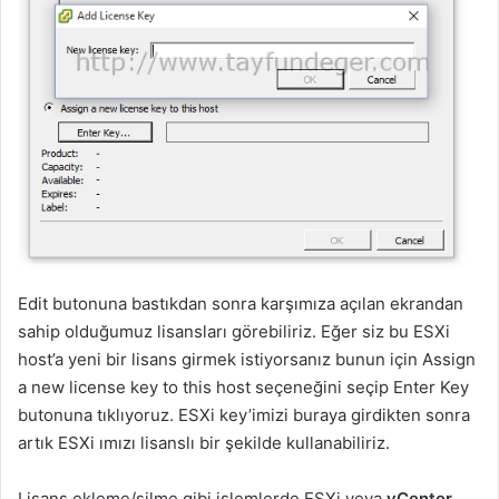
Edit butonuna bastıkdan sonra karşımıza açılan ekrandan
sahip olduğumuz lisansları görebiliriz. Eğer siz bu ESXi
host’a yeni bir lisans girmek istiyorsanız bunun için Assign
a new license key to this host seçeneğini seçip Enter Key
butonuna tıklıyoruz. ESXi key’imizi buraya girdikten sonra
artık ESXi ımızı lisanslı bir şekilde kullanabiliriz.
Lisans ekleme/silme gibi işlemlerde ESXi veya
vCenter