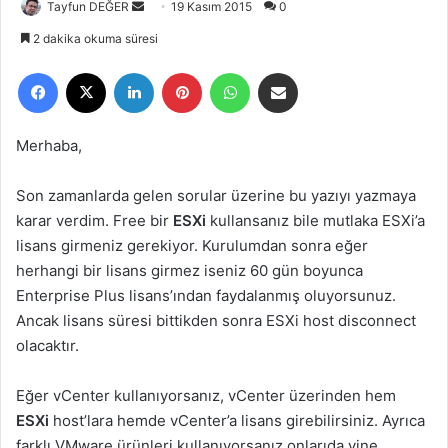
Tayfun DEĞER
B
19 Kasım 2015
0
i
2 dakika okuma süresi
r
Facebook
X
LinkedIn
Pinterest
WhatsApp
E-Posta ile paylaş
e
-
p
Merhaba,
o
s
Son zamanlarda gelen sorular üzerine bu yazıyı yazmaya
t
karar verdim. Free bir
ESXi
kullansanız bile mutlaka ESXi’a
a
lisans girmeniz gerekiyor. Kurulumdan sonra eğer
g
herhangi bir lisans girmez iseniz 60 gün boyunca
ö
Enterprise Plus lisans’ından faydalanmış oluyorsunuz.
n
Ancak lisans süresi bittikden sonra ESXi host disconnect
d
e
olacaktır.
r
m
Eğer vCenter kullanıyorsanız, vCenter üzerinden hem
e
ESXi
host’lara hemde vCenter’a lisans girebilirsiniz. Ayrıca
k
farklı VMware ürünleri kullanıyorsanız onlarıda yine