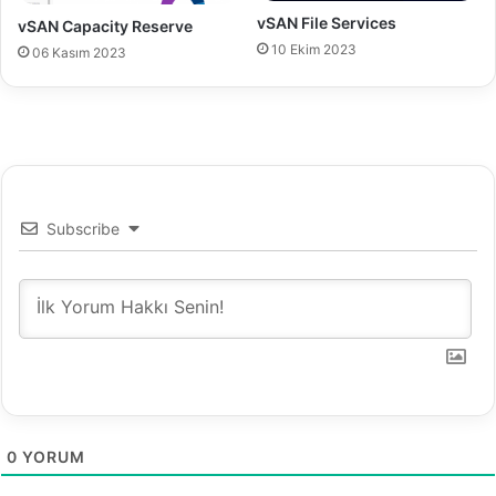
a
vSAN File Services
vSAN Capacity Reserve
k
10 Ekim 2023
06 Kasım 2023
g
ö
s
t
e
r
m
e
Subscribe
k
0
YORUM