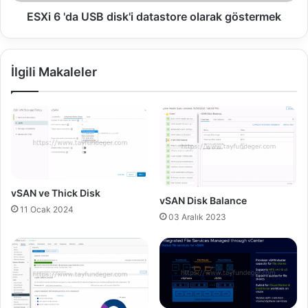
U
f
S
ESXi 6 'da USB disk'i datastore olarak göstermek
i
B
g
d
u
i
İlgili Makaleler
r
s
a
k
t
'
i
i
o
d
n
a
t
a
s
vSAN ve Thick Disk
vSAN Disk Balance
t
11 Ocak 2024
o
03 Aralık 2023
r
e
o
l
a
r