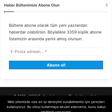
Haber Bültenimize Abone Olun
Bültene abone olarak tüm yeni yazılardan
haberdar olabilirsin. Böylelikle 3359 kişilik abone
listemizin arasında yerini almış olursun.
© 2008 - 2026 Tayfundeğer.com - Tüm hakları saklıdır.
Web sitemizde size en iyi deneyimi sunabilmemiz için çerezleri
Hosting
Bulut Sunucu
Sanal (VDS) Sunucu
Yönetilen Sunucu
kullanıyoruz. Bu siteyi kullanmaya devam ederseniz, bunu kabul
ettiğinizi varsayarız.