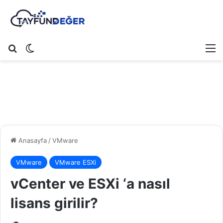
Arama yap ...
Dış görünümü değiştir
M
Anasayfa
/
VMware
VMware
VMware ESXi
vCenter ve ESXi ‘a nasıl
lisans girilir?