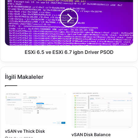
n
X
d
i
l
6
e
.
N
5
a
v
s
e
ı
E
ESXi 6.5 ve ESXi 6.7 igbn Driver PSOD
l
S
O
X
l
i
İlgili Makaleler
u
6
ş
.
t
7
u
i
r
g
u
b
l
n
u
D
r
r
vSAN ve Thick Disk
vSAN Disk Balance
?
i