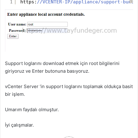
1
https:
//VCENTER-IP/appliance/support-bundl
?
Support loglarını download etmek için root bilgilerini
giriyoruz ve Enter butonuna basıyoruz.
vCenter Server ‘in support loglarını toplamak oldukça basit
bir işlem.
Umarım faydalı olmuştur.
İyi çalışmalar.