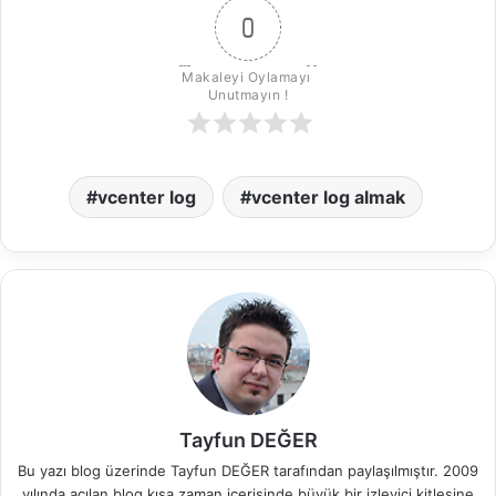
0
Makaleyi Oylamayı 
Unutmayın !
vcenter log
vcenter log almak
Tayfun DEĞER
Bu yazı blog üzerinde Tayfun DEĞER tarafından paylaşılmıştır. 2009
yılında açılan blog kısa zaman içerisinde büyük bir izleyici kitlesine