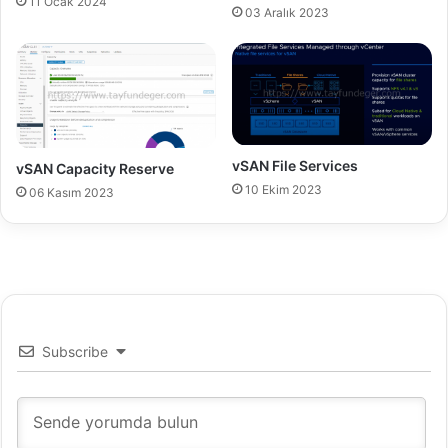
11 Ocak 2024
v
03 Aralık 2023
e
r
P
S
O
D
vSAN File Services
vSAN Capacity Reserve
10 Ekim 2023
06 Kasım 2023
Subscribe