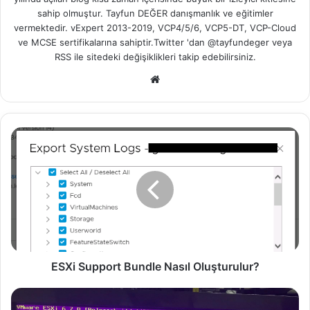
sahip olmuştur. Tayfun DEĞER danışmanlık ve eğitimler
vermektedir. vExpert 2013-2019, VCP4/5/6, VCP5-DT, VCP-Cloud
ve MCSE sertifikalarına sahiptir.Twitter 'dan @tayfundeger veya
RSS
ile sitedeki değişiklikleri takip edebilirsiniz.
We
b
sit
esi
E
S
X
i
S
u
p
p
o
r
ESXi Support Bundle Nasıl Oluşturulur?
t
B
E
u
S