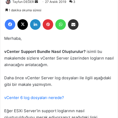
Tayfun DEĞER
B
27 Aralık 2019
3
i
1 dakika okuma süresi
r
Facebook
X
LinkedIn
Pinterest
WhatsApp
E-Posta ile paylaş
e
-
p
Merhaba,
o
s
vCenter Support Bundle Nasıl Oluşturulur?
isimli bu
t
makalemde sizlere vCenter Server üzerinden logların nasıl
a
alınacağını anlatacağım.
g
ö
Daha önce vCenter Server log dosyaları ile ilgili aşağıdaki
n
gibi bir makale yazmıştım.
d
e
r
vCenter 6 log dosyaları nerede?
m
e
Eğer ESXi Server’in support loglarının nasıl
k
oluşturulduğunu merak ediyorsanız aşağıdaki linki