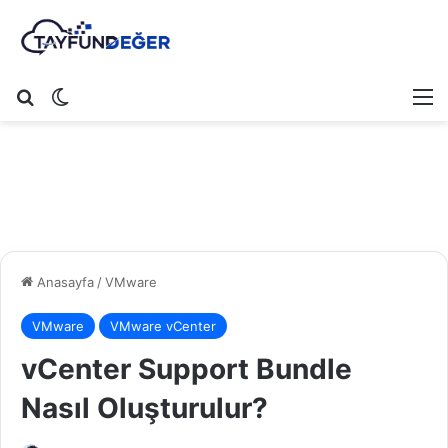
Arama yap ...
Dış görünümü değiştir
M
Anasayfa
/
VMware
VMware
VMware vCenter
vCenter Support Bundle
Nasıl Oluşturulur?