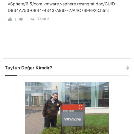
vSphere/6.5/com.vmware.vsphere.resmgmt.doc/GUID-
D964A753-0844-4343-A96F-27A4C769F92D.html
Yanıtla
1
Tayfun Değer Kimdir?