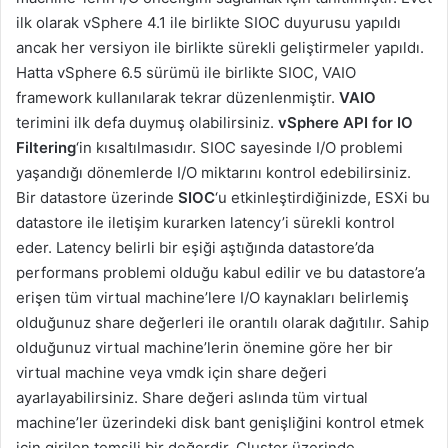
ilk olarak vSphere 4.1 ile birlikte SIOC duyurusu yapıldı
ancak her versiyon ile birlikte sürekli geliştirmeler yapıldı.
Hatta vSphere 6.5 sürümü ile birlikte SIOC, VAIO
framework kullanılarak tekrar düzenlenmiştir.
VAIO
terimini ilk defa duymuş olabilirsiniz.
vSphere API for IO
Filtering
‘in kısaltılmasıdır. SIOC sayesinde I/O problemi
yaşandığı dönemlerde I/O miktarını kontrol edebilirsiniz.
Bir datastore üzerinde
SIOC
‘u etkinleştirdiğinizde, ESXi bu
datastore ile iletişim kurarken latency’i sürekli kontrol
eder. Latency belirli bir eşiği aştığında datastore’da
performans problemi olduğu kabul edilir ve bu datastore’a
erişen tüm virtual machine’lere I/O kaynakları belirlemiş
olduğunuz share değerleri ile orantılı olarak dağıtılır. Sahip
olduğunuz virtual machine’lerin önemine göre her bir
virtual machine veya vmdk için share değeri
ayarlayabilirsiniz. Share değeri aslında tüm virtual
machine’ler üzerindeki disk bant genişliğini kontrol etmek
için girilen temsili bir değerdir. Cluster üzerinde