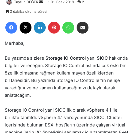
Tayfun DEĞER
B
01 Ocak 2019
2
i
3 dakika okuma süresi
r
Facebook
X
LinkedIn
Pinterest
WhatsApp
E-Posta ile paylaş
e
-
p
Merhaba,
o
s
Bu yazımda sizlere
Storage IO Control
yani
SIOC
hakkında
t
bilgiler vereceğim. Storage IO Control aslında çok eski bir
a
özellik olmasına rağmen kullanılmayan özelliklerden
g
birtanesidir. Bu yazımda Storage IO Controller’ın ne işe
ö
yaradığını ve ne zaman kullanacağımızı detaylı olarak
n
anlatacağım.
d
e
r
Storage IO Control yani SIOC ilk olarak vSphere 4.1 ile
m
birlikte tanıtıldı. vSphere 4.1 versiyonunda SIOC, Cluster
e
içerisinde bulunan ESXi host’ların üzerinde çalışan virtual
k
machine ‘lerin I/O önceliğini sağlamak için tanıtılmıştır. Evet