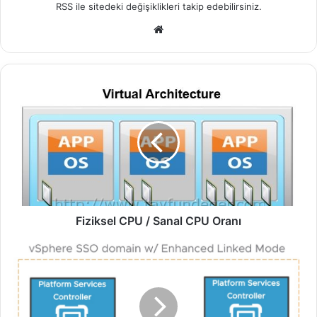
RSS
ile sitedeki değişiklikleri takip edebilirsiniz.
We
b
sit
esi
F
i
z
i
k
s
e
l
C
P
Fiziksel CPU / Sanal CPU Oranı
U
/
E
S
x
a
t
n
e
a
r