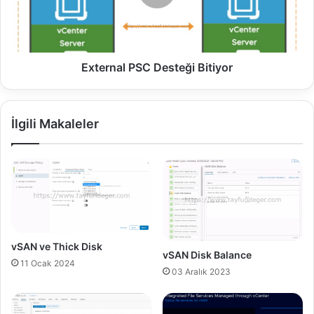
l
n
C
a
P
l
U
P
O
S
External PSC Desteği Bitiyor
r
C
a
D
n
e
İlgili Makaleler
ı
s
t
e
ğ
i
B
i
t
i
vSAN ve Thick Disk
vSAN Disk Balance
y
11 Ocak 2024
o
03 Aralık 2023
r