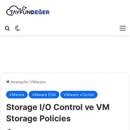
Arama yap ...
Dış görünümü değiştir
M
Anasayfa
/
VMware
VMware
VMware ESXi
VMware vCenter
Storage I/O Control ve VM
Storage Policies