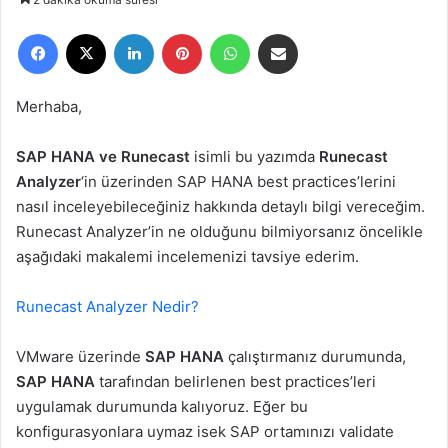
r
Facebook
X
LinkedIn
Pinterest
WhatsApp
E-Posta ile paylaş
e
-
p
Merhaba,
o
s
SAP HANA ve Runecast
isimli bu yazımda
Runecast
t
Analyzer
‘in üzerinden SAP HANA best practices’lerini
a
nasıl inceleyebileceğiniz hakkında detaylı bilgi vereceğim.
g
Runecast Analyzer’in ne olduğunu bilmiyorsanız öncelikle
ö
aşağıdaki makalemi incelemenizi tavsiye ederim.
n
d
e
Runecast Analyzer Nedir?
r
m
VMware üzerinde
SAP HANA
çalıştırmanız durumunda,
e
SAP HANA
tarafından belirlenen best practices’leri
k
uygulamak durumunda kalıyoruz. Eğer bu
konfigurasyonlara uymaz isek SAP ortamınızı validate