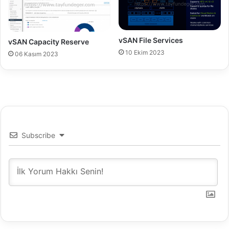
a
r
ı
vSAN File Services
vSAN Capacity Reserve
10 Ekim 2023
06 Kasım 2023
Subscribe