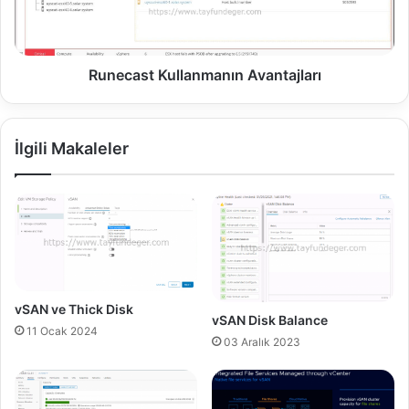
e
s
C
t
o
K
m
u
Runecast Kullanmanın Avantajları
p
l
a
l
t
a
İlgili Makaleler
i
n
b
m
i
a
l
n
i
ı
t
n
y
A
v
a
vSAN ve Thick Disk
vSAN Disk Balance
n
11 Ocak 2024
t
03 Aralık 2023
a
j
l