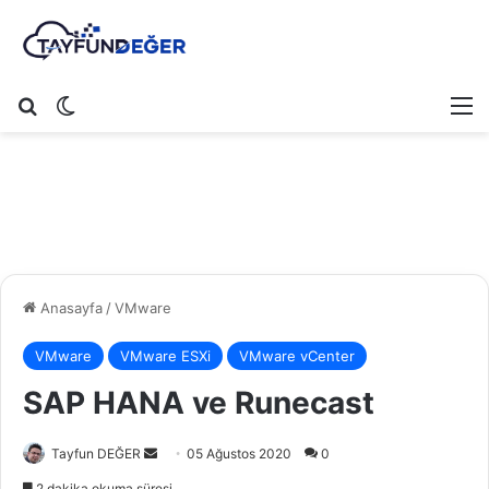
Arama yap ...
Dış görünümü değiştir
M
Anasayfa
/
VMware
VMware
VMware ESXi
VMware vCenter
SAP HANA ve Runecast
Tayfun DEĞER
B
05 Ağustos 2020
0
i
2 dakika okuma süresi