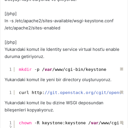
[/php]
ln -s /etc/apache2/sites-available/wsgi-keystone.conf
/etc/apache2/sites-enabled
[/php]
Yukarıdaki komut ile Identity service virtual host’u enable
duruma getiriyoruz.
1
mkdir
-p /
var
/www/cgi-bin/keystone
?
Yukarıdaki komut ile yeni bir directory oluşturuyoruz.
1
curl http:
//git.openstack.org/cgit/opensta
?
Yukarıdaki komut ile bu dizine WSGI deposundan
bileşenleri kopyalıyoruz.
1
chown
-R keystone:keystone /
var
/www/cgi-bi
?
2