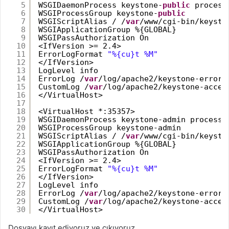
5
WSGIDaemonProcess keystone-
public
process
6
WSGIProcessGroup keystone-
public
7
WSGIScriptAlias / /
var
/www/cgi-bin/keysto
8
WSGIApplicationGroup %{GLOBAL}
9
WSGIPassAuthorization On
10
<IfVersion >= 2.4>
11
ErrorLogFormat 
"%{cu}t %M"
12
</IfVersion>
13
LogLevel info
14
ErrorLog /
var
/log/apache2/keystone-error.
15
CustomLog /
var
/log/apache2/keystone-acces
16
</VirtualHost>
17
18
<VirtualHost *:35357>
19
WSGIDaemonProcess keystone-admin processe
20
WSGIProcessGroup keystone-admin
21
WSGIScriptAlias / /
var
/www/cgi-bin/keysto
22
WSGIApplicationGroup %{GLOBAL}
23
WSGIPassAuthorization On
24
<IfVersion >= 2.4>
25
ErrorLogFormat 
"%{cu}t %M"
26
</IfVersion>
27
LogLevel info
28
ErrorLog /
var
/log/apache2/keystone-error.
29
CustomLog /
var
/log/apache2/keystone-acces
30
</VirtualHost>
Dosyayı kayıt ediyoruz ve çıkıyoruz.