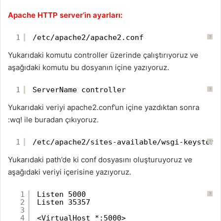
Apache HTTP server’in ayarları:
1
/etc/apache2/apache2.conf
?
Yukarıdaki komutu controller üzerinde çalıştırıyoruz ve
aşağıdaki komutu bu dosyanın içine yazıyoruz.
1
ServerName controller
?
Yukarıdaki veriyi apache2.conf’un içine yazdıktan sonra
:wq! ile buradan çıkıyoruz.
1
/etc/apache2/sites-available/wsgi-keystone
?
Yukarıdaki path’de ki conf dosyasını oluşturuyoruz ve
aşağıdaki veriyi içerisine yazıyoruz.
1
Listen 5000
?
2
Listen 35357
3
4
<VirtualHost *:5000>