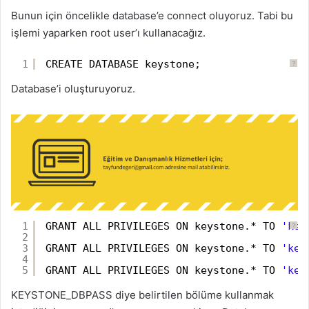
Bunun için öncelikle database’e connect oluyoruz. Tabi bu
işlemi yaparken root user’ı kullanacağız.
1
CREATE DATABASE keystone;
?
Database’i oluşturuyoruz.
1
GRANT ALL PRIVILEGES ON keystone.* TO 
'key
?
2
3
GRANT ALL PRIVILEGES ON keystone.* TO 
'key
4
5
GRANT ALL PRIVILEGES ON keystone.* TO 
'key
KEYSTONE_DBPASS diye belirtilen bölüme kullanmak