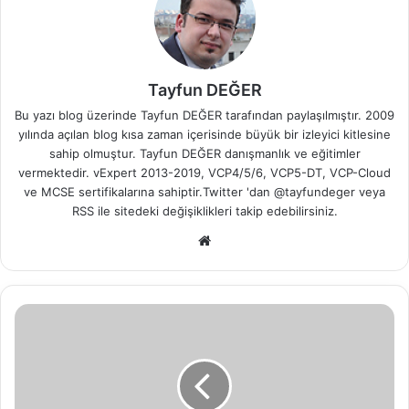
Tayfun DEĞER
Bu yazı blog üzerinde Tayfun DEĞER tarafından paylaşılmıştır. 2009
yılında açılan blog kısa zaman içerisinde büyük bir izleyici kitlesine
sahip olmuştur. Tayfun DEĞER danışmanlık ve eğitimler
vermektedir. vExpert 2013-2019, VCP4/5/6, VCP5-DT, VCP-Cloud
ve MCSE sertifikalarına sahiptir.Twitter 'dan @tayfundeger veya
RSS
ile sitedeki değişiklikleri takip edebilirsiniz.
We
b
sit
esi
O
p
e
n
S