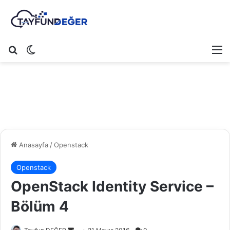
Arama yap ...
Dış görünümü değiştir
M
Anasayfa
/
Openstack
Openstack
OpenStack Identity Service –
Bölüm 4