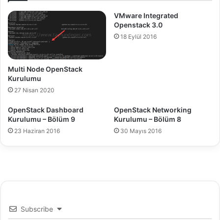
l
r
VMware Integrated
a
d
Openstack 3.0
n
w
18 Eylül 2016
m
a
a
r
s
e
Multi Node OpenStack
ı
V
Kurulumu
-
e
B
r
27 Nisan 2020
ö
s
OpenStack Dashboard
OpenStack Networking
l
i
Kurulumu – Bölüm 9
Kurulumu – Bölüm 8
ü
o
m
23 Haziran 2016
30 Mayıs 2016
n
3
N
e
d
i
r
?
F
Subscribe
a