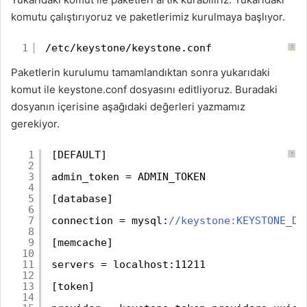
komutu çalıştırıyoruz ve paketlerimiz kurulmaya başlıyor.
1
/etc/keystone/keystone.conf
?
Paketlerin kurulumu tamamlandıktan sonra yukarıdaki
komut ile keystone.conf dosyasını editliyoruz. Buradaki
dosyanın içerisine aşağıdaki değerleri yazmamız
gerekiyor.
1
[DEFAULT]
?
2
3
admin_token = ADMIN_TOKEN
4
5
[database]
6
7
connection = mysql:
//keystone:KEYSTONE_DB
8
9
[memcache]
10
11
servers = localhost:11211
12
13
[token]
14