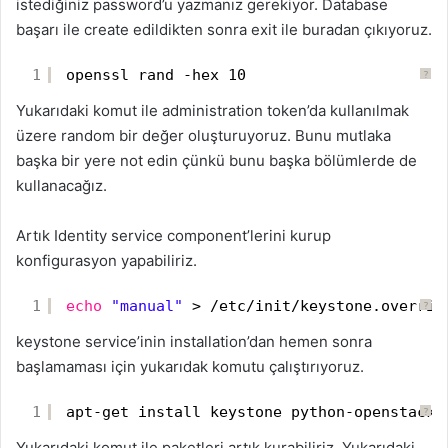
istediğiniz password’u yazmanız gerekiyor. Database
başarı ile create edildikten sonra exit ile buradan çıkıyoruz.
1
openssl rand -hex 10
?
Yukarıdaki komut ile administration token’da kullanılmak
üzere random bir değer oluşturuyoruz. Bunu mutlaka
başka bir yere not edin çünkü bunu başka bölümlerde de
kullanacağız.
Artık Identity service component’lerini kurup
konfigurasyon yapabiliriz.
1
echo
"manual"
> /etc/init/keystone.overrid
?
keystone service’inin installation’dan hemen sonra
başlamaması için yukarıdak komutu çalıştırıyoruz.
1
apt-get install keystone python-openstackc
?
Yukarıdaki komut ile paketleri artık kurabiliriz. Yukarıdaki