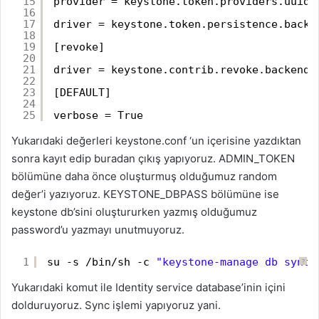
15
provider = keystone.token.providers.uuid.
16
17
driver = keystone.token.persistence.backe
18
19
[revoke]
20
21
driver = keystone.contrib.revoke.backends
22
23
[DEFAULT]
24
25
verbose = True
Yukarıdaki değerleri keystone.conf ‘un içerisine yazdıktan
sonra kayıt edip buradan çıkış yapıyoruz. ADMIN_TOKEN
bölümüne daha önce oluşturmuş olduğumuz random
değer’i yazıyoruz. KEYSTONE_DBPASS bölümüne ise
keystone db’sini oluştururken yazmış olduğumuz
password’u yazmayı unutmuyoruz.
1
su -s /bin/sh -c 
"keystone-manage db_sync"
?
Yukarıdaki komut ile Identity service database’inin içini
dolduruyoruz. Sync işlemi yapıyoruz yani.