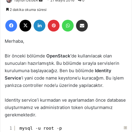
Tayfun DEĞER
B
21 Mayıs 2016
0
i
2 dakika okuma süresi
r
Facebook
X
LinkedIn
Pinterest
WhatsApp
E-Posta ile paylaş
e
-
p
Merhaba,
o
s
Bir önceki bölümde
OpenStack’
de kullanılacak olan
t
sunucuları hazırlamıştık. Bu bölümde sırayla servislerin
a
kurulumuna başlayacağız. Ben bu bölümde
Identity
g
Service
‘i yani code name keystone’u kuracağım. Bu işlem
ö
yanlızca controller node’u üzerinde yapılacaktır.
n
d
e
Identity service’i kurmadan ve ayarlamadan önce database
r
oluşturmamız ve administration token oluşturmamız
m
gerekmektedir.
e
k
1
mysql -u root -p
?