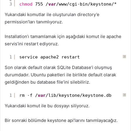
3
chmod
755 /
var
/www/cgi-bin/keystone/*
Yukarıdaki komutlar ile oluşturulan directory’e
permission’ları tanımlıyoruz.
Installation’ı tamamlamak için aşağıdaki komut ile apache
servis’ini restart ediyoruz.
1
service apache2 restart
?
Son olarak default olarak SQLite Database’i oluşmuş
durumdadır. Ubuntu paketleri ile birlikte default olarak
geldiğinden bu database file’ini silebiliriz.
1
rm -f /
var
/lib/keystone/keystone.db
?
Yukarıdaki komut ile bu dosyayı siliyoruz.
Bir sonraki bölümde keystone api’larını tanımlayacağız.