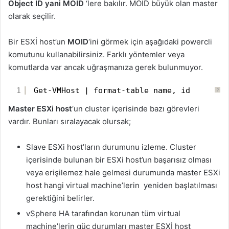
Object ID yani MOID
‘lere bakılır. MOID büyük olan master
olarak seçilir.
Bir ESXİ host’un
MOID
‘ini görmek için aşağıdaki powercli
komutunu kullanabilirsiniz. Farklı yöntemler veya
komutlarda var ancak uğraşmanıza gerek bulunmuyor.
1
Get-VMHost | format-table name, id
?
Master ESXi host
‘un cluster içerisinde bazı görevleri
vardır. Bunları sıralayacak olursak;
Slave ESXi host’ların durumunu izleme. Cluster
içerisinde bulunan bir ESXi host’un başarısız olması
veya erişilemez hale gelmesi durumunda master ESXi
host hangi virtual machine’lerin yeniden başlatılması
gerektiğini belirler.
vSphere HA tarafından korunan tüm virtual
machine’lerin güç durumları master ESXİ host