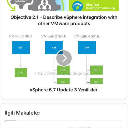
v
e
2
Objective 2.1 – Describe vSphere integration with
.
other VMware products
1
–
v
D
S
e
p
s
h
c
e
r
r
i
e
b
6
e
.
v
7
vSphere 6.7 Update 3 Yenilikleri
S
U
p
p
h
d
İlgili Makaleler
e
a
r
t
e
e