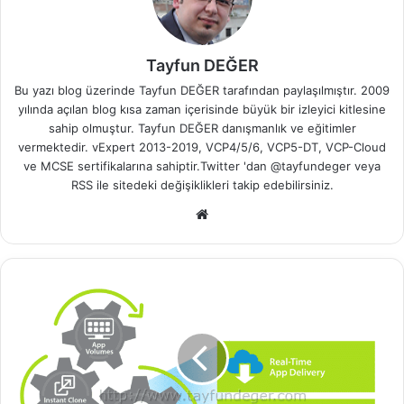
Tayfun DEĞER
Bu yazı blog üzerinde Tayfun DEĞER tarafından paylaşılmıştır. 2009
yılında açılan blog kısa zaman içerisinde büyük bir izleyici kitlesine
sahip olmuştur. Tayfun DEĞER danışmanlık ve eğitimler
vermektedir. vExpert 2013-2019, VCP4/5/6, VCP5-DT, VCP-Cloud
ve MCSE sertifikalarına sahiptir.Twitter 'dan @tayfundeger veya
RSS
ile sitedeki değişiklikleri takip edebilirsiniz.
We
b
sit
esi
O
b
j
e
c
t
i