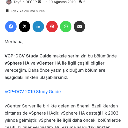
Tayfun DEĞER
B
10 Ağustos 2019
2
i
3 dakika okuma süresi
r
Facebook
X
LinkedIn
Pinterest
WhatsApp
E-Posta ile paylaş
e
-
p
Merhaba,
o
s
VCP-DCV Study Guide
makale serimizin bu bölümünde
t
vSphere HA
ve
vCenter HA
ile ilgili çeşitli bilgiler
a
vereceğim. Daha önce yazmış olduğum bölümlere
g
aşağıdaki linkten ulaşabilirsiniz.
ö
n
VCP-DCV 2019 Study Guide
d
e
r
vCenter Server ile birlikte gelen en önemli özelliklerden
m
birtaneside vSphere HA’dir. vSphere HA desteği ilk 2003
e
yılında gelmiştir. vSphere ile ilgili daha önceki bölümlerde
k
çeşitli bilgiler vermiştim. Bu yazıma aşağıdaki linkten