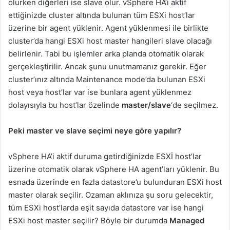
olurken diğerleri ise slave olur. vSphere HA’i aktif
ettiğinizde cluster altında bulunan tüm ESXi host’lar
üzerine bir agent yüklenir. Agent yüklenmesi ile birlikte
cluster’da hangi ESXi host master hangileri slave olacağı
belirlenir. Tabi bu işlemler arka planda otomatik olarak
gerçekleştirilir. Ancak şunu unutmamanız gerekir. Eğer
cluster’ınız altında Maintenance mode’da bulunan ESXi
host veya host’lar var ise bunlara agent yüklenmez
dolayısıyla bu host’lar özelinde
master/slave
‘de seçilmez.
Peki master ve slave seçimi neye göre yapılır?
vSphere HA’i aktif duruma getirdiğinizde ESXİ host’lar
üzerine otomatik olarak vSphere HA agent’ları yüklenir. Bu
esnada üzerinde en fazla datastore’u bulunduran ESXi host
master olarak seçilir. Ozaman aklınıza şu soru gelecektir,
tüm ESXi host’larda eşit sayıda datastore var ise hangi
ESXi host master seçilir? Böyle bir durumda
Managed