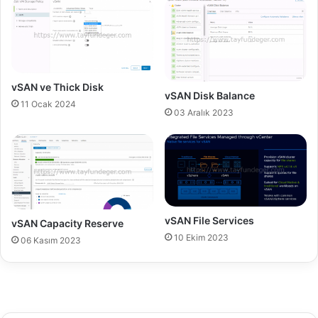
i
3
n
Y
t
e
e
n
g
i
r
l
vSAN ve Thick Disk
vSAN Disk Balance
a
i
11 Ocak 2024
t
k
03 Aralık 2023
i
l
o
e
n
r
w
i
i
t
h
vSAN File Services
vSAN Capacity Reserve
o
10 Ekim 2023
06 Kasım 2023
t
h
e
r
V