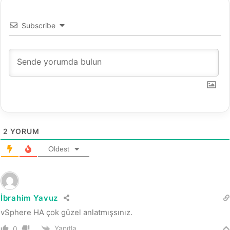
M
w
a
Subscribe
r
e
p
r
o
d
u
c
t
s
2
YORUM
Oldest
İbrahim Yavuz
vSphere HA çok güzel anlatmışsınız.
Yanıtla
0