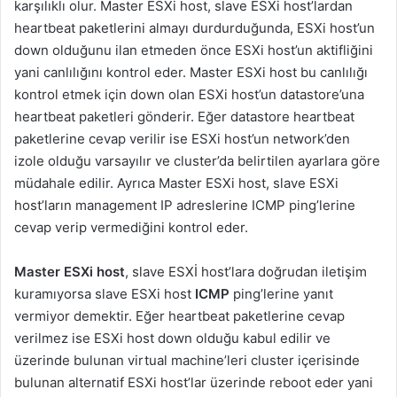
karşılıklı olur. Master ESXi host, slave ESXi host’lardan
heartbeat paketlerini almayı durdurduğunda, ESXi host’un
down olduğunu ilan etmeden önce ESXi host’un aktifliğini
yani canlılığını kontrol eder. Master ESXi host bu canlılığı
kontrol etmek için down olan ESXi host’un datastore’una
heartbeat paketleri gönderir. Eğer datastore heartbeat
paketlerine cevap verilir ise ESXi host’un network’den
izole olduğu varsayılır ve cluster’da belirtilen ayarlara göre
müdahale edilir. Ayrıca Master ESXi host, slave ESXi
host’ların management IP adreslerine ICMP ping’lerine
cevap verip vermediğini kontrol eder.
Master ESXi host
, slave ESXİ host’lara doğrudan iletişim
kuramıyorsa slave ESXi host
ICMP
ping’lerine yanıt
vermiyor demektir. Eğer heartbeat paketlerine cevap
verilmez ise ESXi host down olduğu kabul edilir ve
üzerinde bulunan virtual machine’leri cluster içerisinde
bulunan alternatif ESXi host’lar üzerinde reboot eder yani