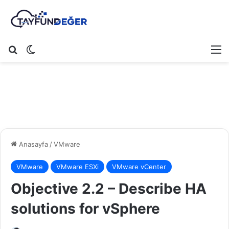
Arama yap ...
Dış görünümü değiştir
M
Anasayfa
/
VMware
VMware
VMware ESXi
VMware vCenter
Objective 2.2 – Describe HA
solutions for vSphere