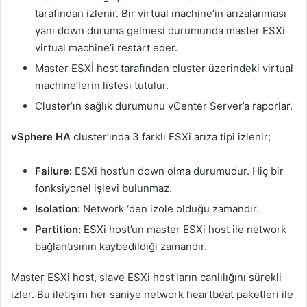
tarafından izlenir. Bir virtual machine’in arızalanması
yani down duruma gelmesi durumunda master ESXi
virtual machine’i restart eder.
Master ESXİ host tarafından cluster üzerindeki virtual
machine’lerin listesi tutulur.
Cluster’ın sağlık durumunu vCenter Server’a raporlar.
vSphere HA
cluster’ında 3 farklı ESXi arıza tipi izlenir;
Failure:
ESXi host’un down olma durumudur. Hiç bir
fonksiyonel işlevi bulunmaz.
Isolation:
Network ‘den izole olduğu zamandır.
Partition:
ESXi host’un master ESXi host ile network
bağlantısının kaybedildiği zamandır.
Master ESXi host, slave ESXi host’ların canlılığını sürekli
izler. Bu iletişim her saniye network heartbeat paketleri ile