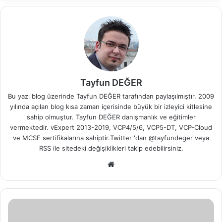
Tayfun DEĞER
Bu yazı blog üzerinde Tayfun DEĞER tarafından paylaşılmıştır. 2009
yılında açılan blog kısa zaman içerisinde büyük bir izleyici kitlesine
sahip olmuştur. Tayfun DEĞER danışmanlık ve eğitimler
vermektedir. vExpert 2013-2019, VCP4/5/6, VCP5-DT, VCP-Cloud
ve MCSE sertifikalarına sahiptir.Twitter 'dan @tayfundeger veya
RSS
ile sitedeki değişiklikleri takip edebilirsiniz.
We
b
sit
esi
H
o