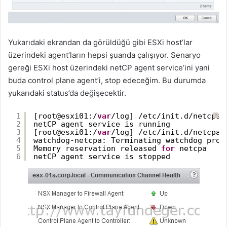
Yukarıdaki ekrandan da görüldüğü gibi ESXi host’lar
üzerindeki agent’ların hepsi şuanda çalışıyor. Senaryo
gereği ESXi host üzerindeki netCP agent service’ini yani
buda control plane agent’i, stop edeceğim. Bu durumda
yukarıdaki status’da değişecektir.
1
[root@esxi01:/
var
/log] /etc/init.d/netcpad
?
2
netCP agent service is running
3
[root@esxi01:/
var
/log] /etc/init.d/netcpad
4
watchdog-netcpa: Terminating watchdog proc
5
Memory reservation released 
for
netcpa
6
netCP agent service is stopped