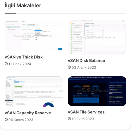
İlgili Makaleler
n
o
u
n
v
1
e
1
Ö
'
z
e
e
u
l
p
l
g
vSAN ve Thick Disk
vSAN Disk Balance
e
r
11 Ocak 2024
ş
a
03 Aralık 2023
t
d
i
e
r
e
i
t
l
m
m
e
e
l
vSAN File Services
vSAN Capacity Reserve
s
i
10 Ekim 2023
06 Kasım 2023
i
m
i