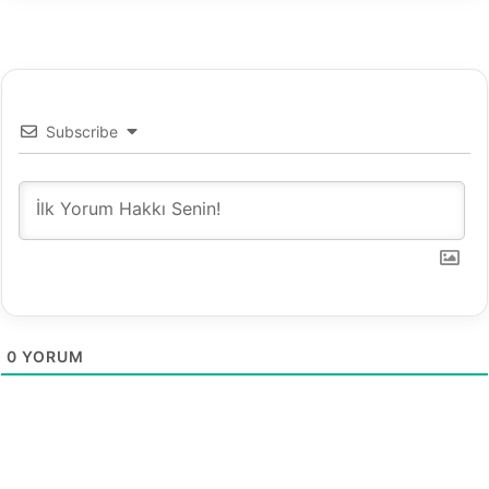
y
i
m
?
Subscribe
0
YORUM