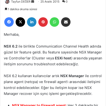
Tayfun DEĞER
B
25 Aralık 2015
0
i
1 dakika okuma süresi
r
Facebook
X
LinkedIn
Pinterest
WhatsApp
E-Posta ile paylaş
e
-
p
Merhaba,
o
s
NSX 6.2
ile birlikte Communication Channel Health adında
t
güzel bir feature geldi. Bu feature sayesinde NSX Manager
a
ve Controller’lar (Cluster veya
ESXi host
) arasında yaşanan
g
iletişim sorununu troubleshoot edebileceğiz.
ö
n
NSX 6.2 kullanan kullanıcılar artık
d
NSX Manager
ile control
e
plane agent (netcpa) ve firewall agent’ı arasındaki iletişimi
r
kontrol edebilecekler. Eğer bu iletişim kopar ise NSX
m
Manager recover için sync işlemi gerçekleştirecektir.
e
k
NSX Manager to Firewall agent:
Her 3 dakikada bir