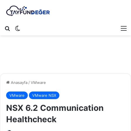
Arama yap ...
Dış görünümü değiştir
M
Anasayfa
/
VMware
VMware
VMware NSX
NSX 6.2 Communication
Healthcheck