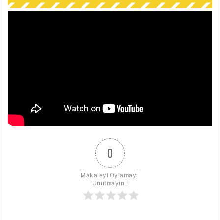
0
Makaleyi Oylamayı 
Unutmayın !