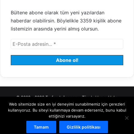
Bültene abone olarak tüm yeni yazılardan
haberdar olabilirsin. Böylelikle 3359 kişilik abone
listemizin arasında yerini almış olursun.
© 2008 - 2026 Tayfundeğer.com - Tüm hakları saklıdır.
Web sitemizde size en iyi deneyimi sunabilmemiz için çerezleri
Hosting
Bulut Sunucu
Sanal (VDS) Sunucu
Yönetilen Sunucu
kullanıyoruz. Bu siteyi kullanmaya devam ederseniz, bunu kabul
ettiğinizi varsayarız.
Kiralık Sunucu
Halka Arz Danışmanlık
Borsa
Tamam
Gizlilik politikası