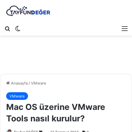
Arama yap ...
Dış görünümü değiştir
M
Anasayfa
/
VMware
VMware
Mac OS üzerine VMware
Tools nasıl kurulur?