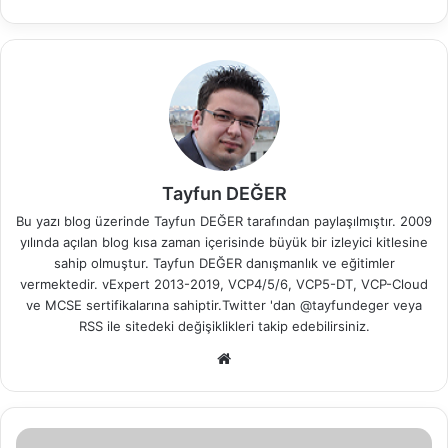
Tayfun DEĞER
Bu yazı blog üzerinde Tayfun DEĞER tarafından paylaşılmıştır. 2009
yılında açılan blog kısa zaman içerisinde büyük bir izleyici kitlesine
sahip olmuştur. Tayfun DEĞER danışmanlık ve eğitimler
vermektedir. vExpert 2013-2019, VCP4/5/6, VCP5-DT, VCP-Cloud
ve MCSE sertifikalarına sahiptir.Twitter 'dan @tayfundeger veya
RSS
ile sitedeki değişiklikleri takip edebilirsiniz.
We
b
sit
esi
V