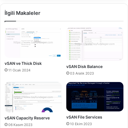
ı
n
c
İlgili Makaleler
e
l
e
d
i
n
i
z
m
vSAN ve Thick Disk
vSAN Disk Balance
i
11 Ocak 2024
?
03 Aralık 2023
vSAN File Services
vSAN Capacity Reserve
10 Ekim 2023
06 Kasım 2023