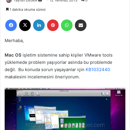
Tayfun DEĞER
B
12 Temmuz 2013
0
i
1 dakika okuma süresi
r
Facebook
X
LinkedIn
Pinterest
WhatsApp
E-Posta ile paylaş
e
-
p
Merhaba,
o
s
Mac OS
işletim sistemine sahip kişiler VMware tools
t
yüklemede problem yaşıyorlar aslında bu problemde
a
değil. Bu konuda sorun yaşayanlar için
KB1032440
g
makalesini incelemesini öneriyorum.
ö
n
d
e
r
m
e
k