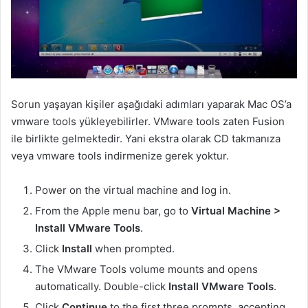
Sorun yaşayan kişiler aşağıdaki adımları yaparak Mac OS’a
vmware tools yükleyebilirler. VMware tools zaten Fusion
ile birlikte gelmektedir. Yani ekstra olarak CD takmanıza
veya vmware tools indirmenize gerek yoktur.
Power on the virtual machine and log in.
From the Apple menu bar, go to
Virtual Machine >
Install VMware Tools
.
Click
Install
when prompted.
The VMware Tools volume mounts and opens
automatically. Double-click
Install VMware Tools
.
Click
Continue
to the first three prompts, accepting