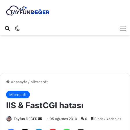
Arama yap ...
Dış görünümü değiştir
M
Anasayfa
/
Microsoft
Microsoft
IIS & FastCGI hatası
Tayfun DEĞER
B
05 Ağustos 2010
0
Bir dakikadan az
i
Facebook
X
LinkedIn
Pinterest
WhatsApp
E-Posta ile paylaş