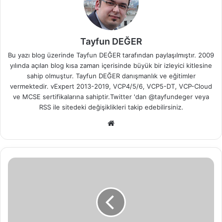
Tayfun DEĞER
Bu yazı blog üzerinde Tayfun DEĞER tarafından paylaşılmıştır. 2009
yılında açılan blog kısa zaman içerisinde büyük bir izleyici kitlesine
sahip olmuştur. Tayfun DEĞER danışmanlık ve eğitimler
vermektedir. vExpert 2013-2019, VCP4/5/6, VCP5-DT, VCP-Cloud
ve MCSE sertifikalarına sahiptir.Twitter 'dan @tayfundeger veya
RSS
ile sitedeki değişiklikleri takip edebilirsiniz.
We
b
sit
esi
M
i
c
r
o
s