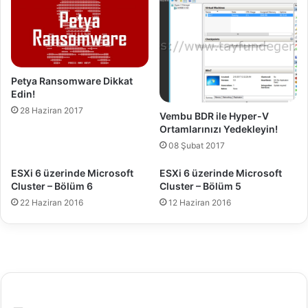
i
t
B
ı
i
k
r
d
A
e
r
Petya Ransomware Dikkat
s
a
Edin!
t
ç
28 Haziran 2017
e
Vembu BDR ile Hyper-V
Z
Ortamlarınızı Yedekleyin!
k
o
l
o
08 Şubat 2017
e
m
ESXi 6 üzerinde Microsoft
ESXi 6 üzerinde Microsoft
n
.
Cluster – Bölüm 6
Cluster – Bölüm 5
m
i
i
t
22 Haziran 2016
12 Haziran 2016
y
o
r