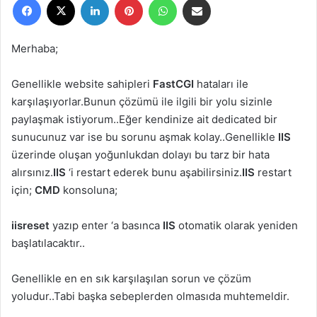
r
e
-
Merhaba;
p
o
Genellikle website sahipleri
FastCGI
hataları ile
s
karşılaşıyorlar.Bunun çözümü ile ilgili bir yolu sizinle
t
paylaşmak istiyorum..Eğer kendinize ait dedicated bir
a
sunucunuz var ise bu sorunu aşmak kolay..Genellikle
IIS
g
üzerinde oluşan yoğunlukdan dolayı bu tarz bir hata
ö
alırsınız.
IIS
‘i restart ederek bunu aşabilirsiniz.
IIS
restart
n
için;
CMD
konsoluna;
d
e
iisreset
yazıp enter ‘a basınca
IIS
otomatik olarak yeniden
r
başlatılacaktır..
m
e
Genellikle en en sık karşılaşılan sorun ve çözüm
k
yoludur..Tabi başka sebeplerden olmasıda muhtemeldir.